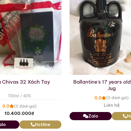
sky
t
t
 Chivas 32 Xách Tay
Ballantine’s 17 years ol
Jug
700ml / 40%
0,0
(0 đánh giá)
Giới Thiệu Một Số Mẫu Rượu Trung Quốc
Liên hệ
0,0
(0 đánh giá)
10.400.000
₫
Zalo
H
alo
Hotline