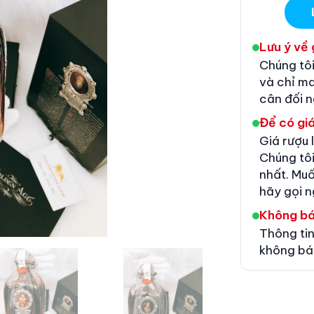
Lưu ý về 
Chúng tôi
và chỉ m
cân đối 
Để có giá
Giá rượu 
Chúng tôi
nhất. Muố
hãy gọi n
Không b
Thông tin
không bá