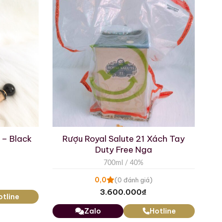
d – Black
Rượu Royal Salute 21 Xách Tay
Duty Free Nga
700ml / 40%
0,0
(0 đánh giá)
3.600.000
₫
otline
Zalo
Hotline