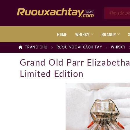
Skip
Tìm
to
kiếm
sản
content
phẩm
HOME
WHISKY
BRANDY
TRANG CHỦ
RƯỢU NGOẠI XÁCH TAY
WHISKY
Grand Old Parr Elizabeth
Limited Edition