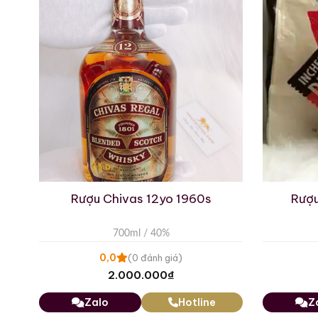
Nhóm Rượu: Blended Whi
Tuổi Rượu: NAS
Cường Độ: 43%
Dung Tích: 830ml
Tình Trạng Tem Nhãn: Tố
Tình Trạng Mức Rượu: Tố
Rượu Chivas 12yo 1960s
Rượu
Trọng Lượng: 4kg
700ml / 40%
0,0
(0 đánh giá)
2.000.000
₫
Zalo
Hotline
Z