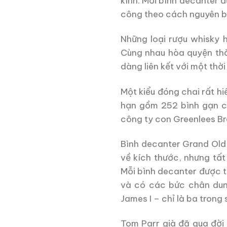
kính. Mỗi bình decanter 
công theo cách nguyên bả
Những loại rượu whisky 
Cùng nhau hòa quyện th
dàng liên kết với một thời
Một kiểu đóng chai rất hi
hạn gồm 252 bình gạn có
công ty con Greenlees Br
Bình decanter Grand Old 
về kích thước, nhưng tất
Mỗi bình decanter được t
và có các bức chân dung
James I – chỉ là ba trong 
Tom Parr già đã qua đời 