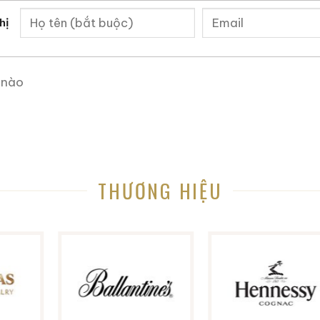
Giới Thiệu Một Số Mẫu Rượu Whisky
hị
 nào
THƯƠNG HIỆU
Macallan 18 Sherry Oak
Macallan 25 Sherry
1996
Oak Release 2011
700ml / 43%
700ml / 43%
0,0
0,0
(0 đánh giá)
(0 đánh giá)