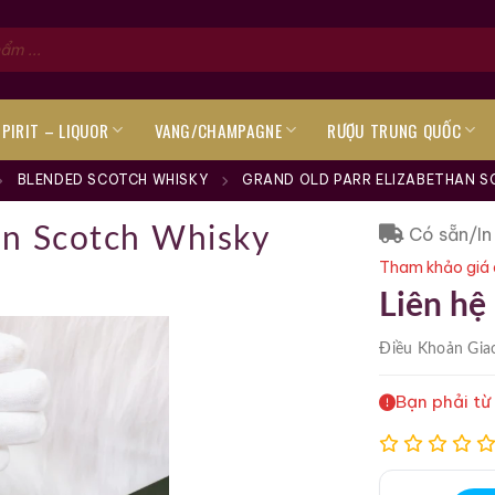
SPIRIT – LIQUOR
VANG/CHAMPAGNE
RƯỢU TRUNG QUỐC
BLENDED SCOTCH WHISKY
GRAND OLD PARR ELIZABETHAN SC
Có sẵn/In
an Scotch Whisky
Tham khảo giá 
Liên hệ
Điều Khoản
Gia
Bạn phải từ