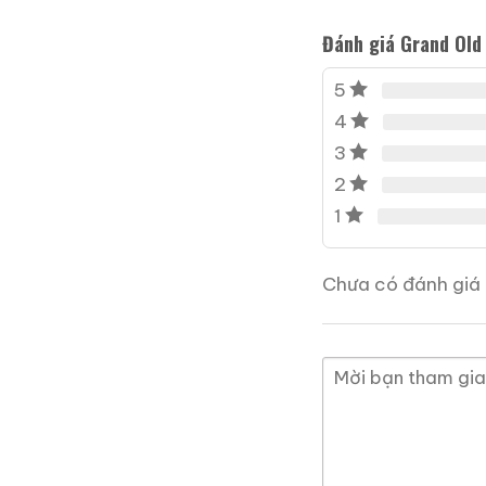
Đánh giá Grand Old 
5
4
3
2
1
Rượu Thuốc Chí Bảo
Chưa có đánh giá 
Tam Dương
500ml / 40%
0,0
(0 đánh giá)
3.450.000
₫
Zalo
Hotline