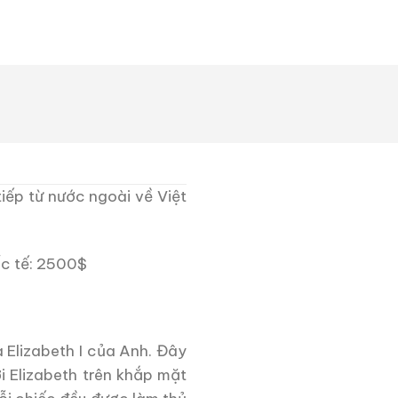
iếp từ nước ngoài về Việt
ốc tế: 2500$
a Elizabeth I của Anh. Đây
i Elizabeth trên khắp mặt