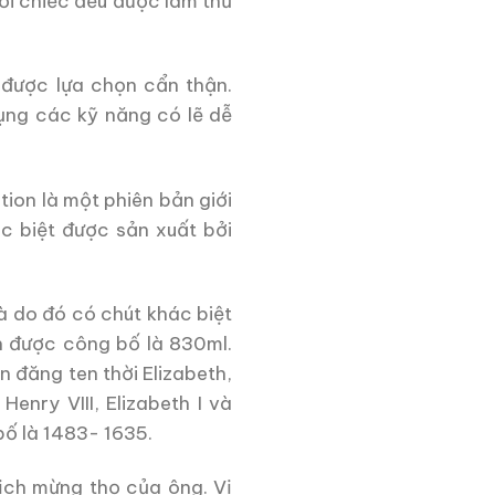
ỗi chiếc đều được làm thủ
 được lựa chọn cẩn thận.
ng các kỹ năng có lẽ dễ
tion là một phiên bản giới
c biệt được sản xuất bởi
à do đó có chút khác biệt
ch được công bố là 830ml.
 đăng ten thời Elizabeth,
nry VIII, Elizabeth I và
 bố là 1483- 1635.
lịch mừng thọ của ông. Vị