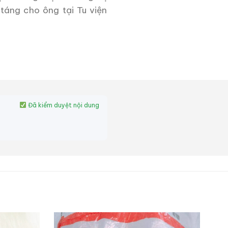
 táng cho ông tại Tu viện
im, với các chương ngắn
 có một loại rượu whisky
ộc đáo và một chiếc hộp
Đã kiểm duyệt nội dung