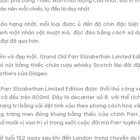
được phủ bằng Thiếc Anh chất lượng cao nhất. Bởi vì m
n nên mỗi chiếc lọ đều là duy nhất.
hảo hạng nhất, mỗi loại được ủ đến độ chín đặc biệt
ành một nhân vật mượt mà, độc đáo bằng cách sử dụ
 đại đã qua hơn.
ếm và đẹp mắt, Grand Old Parr Elizabethan Limited Edi
 nút bằng thiếc chứa rượu whisky Scotch lâu đời đặ
others của Diageo.
Parr Elizabethan Limited Edition được thổi thủ công v
 cả đều trên 800ml. Đây là decanter số 8, với thể tí
rang trí bằng vải dệt tinh xảo theo phong cách hoa văn
 tráng men đóng khung bằng thiếc của chính Parr, He
số mười vị vua trị vì trong suốt cuộc đời mà Parr tuyên
ở tuổi 152 ngay sau khi đến London trong chuyến du 