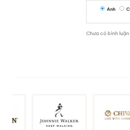
Anh
C
Chưa có bình luận
Macallan 18 Sherry Oak
1997
700ml / 43%
0,0
(0 đánh giá)