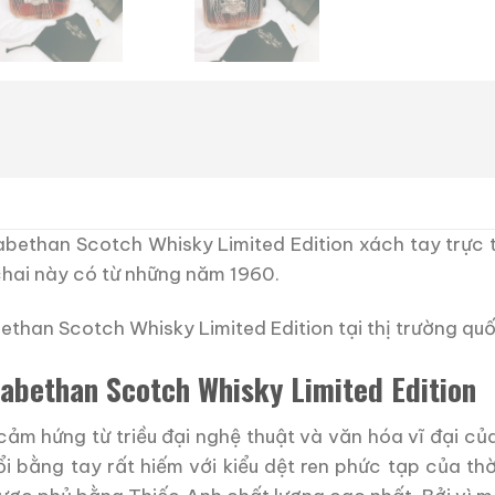
abethan Scotch Whisky Limited Edition xách tay trực t
chai này có từ những năm 1960.
ethan Scotch Whisky Limited Edition tại thị trường qu
zabethan Scotch Whisky Limited Edition
cảm hứng từ triều đại nghệ thuật và văn hóa vĩ đại củ
ổi bằng tay rất hiếm với kiểu dệt ren phức tạp của thờ