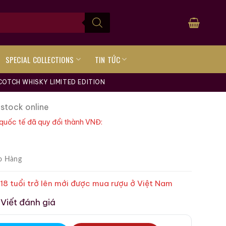
SPECIAL COLLECTIONS
TIN TỨC
OTCH WHISKY LIMITED EDITION
 stock online
quốc tế đã quy đổi thành VNĐ:
o Hàng
 18 tuổi trở lên mới được mua rượu ở Việt Nam
Viết đánh giá