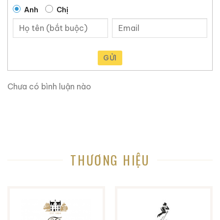
dòng Phi Thiên tiêu chuẩn, toàn bộ thân chai và vỏ
Anh
Chị
hộp của phiên bản Cáp Họa Hữu Nghị được phủ một
màu xanh lục bảo (tông xanh olive) sâu thẳm. Màu
xanh này không chỉ tone-sur-tone với nhành olive
mà chim bồ câu ngậm, mà còn gợi nhớ đến sự
GỬI
sống, thiên nhiên và sự trường tồn. Lớp men sứ
bóng bẩy, mịn màng, mang lại cảm giác vô cùng
Chưa có bình luận nào
đầm tay và lạnh mát khi chạm vào, giúp bảo vệ
cốt rượu tối đa khỏi ánh sáng tử ngoại.
Kiểu dáng thân chai:
Vẫn giữ nguyên phom dáng
trụ tròn cổ điển của Mao Đài với các bậc thang
giật cấp ở phần vai chai. Nắp chai được mạ vàng
THƯƠNG HIỆU
chói lọi, tạo nên sự tương phản vương giả với nền
xanh olive.
Bao bì thượng hạng:
Hộp giấy bên ngoài được chế
tác từ chất liệu giấy mỹ thuật cao cấp cứng cáp,
dập nổi tinh tế. Khi mở hộp, chai rượu được nâng