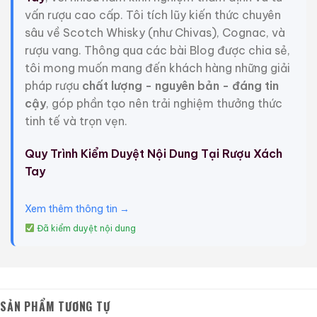
vấn rượu cao cấp. Tôi tích lũy kiến thức chuyên
thẩm định rượu lâu năm, tôi sẽ đưa các bạn đi sâu
sâu về Scotch Whisky (như Chivas), Cognac, và
vào việc giải mã một trong những tuyệt tác độc đáo
rượu vang. Thông qua các bài Blog được chia sẻ,
nhất thập kỷ này:
Rượu Mao Đài Quý Châu Ngũ Sao
tôi mong muốn mang đến khách hàng những giải
– Cáp Họa Hữu Nghị 2021 (Kweichow Five Star
pháp rượu
chất lượng - nguyên bản - đáng tin
Moutai “Ge Hua You Yi” Edition 2021)
.
cậy
, góp phần tạo nên trải nghiệm thưởng thức
1. Ý Nghĩa Biểu Tượng: Khi “Quốc Tửu” Chuyên Chở
tinh tế và trọn vẹn.
Thông Điệp Hòa Bình
Quy Trình Kiểm Duyệt Nội Dung Tại Rượu Xách
Để thấu hiểu trọn vẹn giá trị của chai Mao Đài này,
Tay
trước tiên chúng ta phải giải mã được ngôn ngữ biểu
tượng mà nhà máy Kweichow Moutai đã tinh tế cất
Xem thêm thông tin →
giấu trong thiết kế.
Đã kiểm duyệt nội dung
Nhãn hiệu Ngũ Sao (Five Star – 五星)
Nếu như biểu tượng Phi Thiên (hai nàng tiên bay) được
thiết kế chủ yếu cho mục đích xuất khẩu nhằm phù
SẢN PHẨM TƯƠNG TỰ
hợp với thị hiếu phương Tây trong những năm 1950, thì