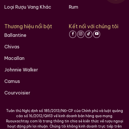
triển hương vị trong chai qua hàng
Loại Rượu Vang Khác
Rum
chục năm mà không bị phân rã.
Thương hiệu nổi bật
Kết nối với chúng tôi
4. Kỹ Nghệ Ủ Rượu Chế Tác “12987” Huyền Thoại
Ballantine
Cốt rượu bên trong phiên bản chim bồ câu xanh 2021
này mang đầy đủ phẩm chất của một chai Mao Đài
Chivas
thượng thặng nhờ tuân thủ nghiêm ngặt quy trình
Macallan
“12987”
vô tiền khoáng hậu:
Johnnie Walker
1 năm:
Một chu kỳ sản xuất kéo dài tròn 1 năm theo
lịch âm.
Camus
Courvoisier
2 lần:
Thêm ngũ cốc (cao lương nếp) 2 lần vào
hầm ủ.
Tuân thủ Nghị định số 185/2013/NĐ-CP của Chính phủ và luật quảng
9 lần:
Hấp chín và chưng cất 9 lần.
cáo số 16/2012/QH13 về kinh doanh bán hàng qua mạng.
Ruouxachtay.com là trang thông tin chia sẻ kiến thức về rượu ngoại
8 lần:
Lên men trong hầm kín 8 lần.
hoạt động phi lơi nhuận. Chúng tôi không kinh doanh trực tiếp trên