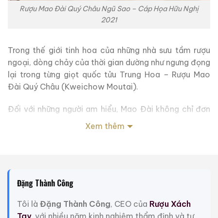
Rượu Mao Đài Quý Châu Ngũ Sao – Cáp Họa Hữu Nghị
2021
Trong thế giới tinh hoa của những nhà sưu tầm rượu
ngoại, dòng chảy của thời gian dường như ngưng đọng
lại trong từng giọt quốc tửu Trung Hoa – Rượu Mao
Đài Quý Châu (Kweichow Moutai).
Đối với những người am hiểu, Mao Đài không chỉ đơn
thuần là một loại thức uống có cồn; nó là một “chứng
Xem thêm
nhân lịch sử”, một tác phẩm nghệ thuật, và là một
kênh đầu tư mang đậm giá trị di sản. Bên cạnh dòng
Phi Thiên (Flying Fairy) kinh điển đã quá quen thuộc
với thị trường quốc tế, giới mộ điệu thực thụ luôn dành
một sự khao khát mãnh liệt cho những phiên bản giới
Đặng Thành Công
hạn mang tính biểu tượng.
Tôi là
Đặng Thành Công
, CEO của
Rượu Xách
Tay
, với nhiều năm kinh nghiệm thẩm định và tư
Hôm nay, dưới góc độ của một chuyên gia sưu tầm và