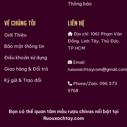
Thông báo
nắm rõ “profile” của tuyệt phẩm này, dưới đây là bảng
thông số kỹ thuật chi tiết:
VỀ CHÚNG TÔI
LIÊN HỆ
Tiêu chí
Thông số chi tiết
Địa chỉ: 1061 Phạm Văn
Giới Thiệu
Tên sản
Rượu Mao Đài Quý Châu Ngũ Sao –
Đồng, Linh Tây, Thủ Đức,
phẩm
Cáp Họa Hữu Nghị (Peace Dove)
Bảo mật thông tin
TP.HCM
Năm
phát
2021
Điều khoản sử dụng
Email:
hành
Giao hàng & Đổi trả
ruouxachtaycom@gmail.com
Nhà sản
Kweichow Moutai Co., Ltd. (Tập
xuất
đoàn Mao Đài Quý Châu)
Ký gửi & Trao đổi
Phone/Zalo:
096 373
Thị trấn Mao Đài, Thành phố Nhân
Xuất xứ
9768
Hoài, Tỉnh Quý Châu, Trung Quốc
Loại
Tương Hương (Sauce Fragrance /
hương
Jiang Xiang)
Bạn có thể quan tâm mẫu rượu chivas nổi bật tại
Nồng độ
Ruouxachtay.com
cồn
53% Vol
(ABV)