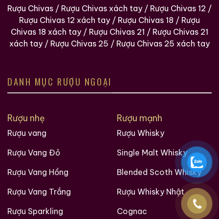
Rượu Chivas
/
Rượu Chivas xách tay
/
Rượu Chivas 12
/
Dung
500ml
Rượu Chivas 12 xách tay
/
Rượu Chivas 18
/
Rượu
tích
Chivas 18 xách tay
/
Rượu Chivas 21
/
Rượu Chivas 21
Thành
Nước sông Xích Thủy, Lúa cao lương
xách tay
/
Rượu Chivas 25
/
Rượu Chivas 25 xách tay
phần
nếp hồng, Lúa mì
Phiên
Số lương giới hạn, sản xuất theo mẻ
bản
nhỏ (Small Batch)
DANH MỤC RƯỢU NGOẠI
Chỉ dấu từ chuyên gia:
Nồng độ
53%
Vol
được giới nghiên cứu khoa học và
Rượu nhẹ
Rượu mạnh
các bậc thầy ủ rượu (Master
Rượu vang
Rượu Whisky
Blenders) công nhận là nồng độ vàng.
Ở điểm này, các phân tử nước và
Rượu Vang Đỏ
Single Malt Whisky
phân tử rượu (ethanol) liên kết với
Rượu Vang Hồng
Blended Scoth Whisky
nhau chặt chẽ nhất, tạo ra cấu trúc
Rượu Vang Trắng
Rượu Whisky Nhật
chất lỏng ổn định, êm ái, cho phép
rượu có thể tiếp tục lão hóa và phát
Rượu Sparkling
Cognac