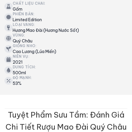
CHẤT LIỆU CHAI:
Gốm
PHIÊN BẢN:
Limited Edition
LOẠI VANG:
Hương Mao Đài (Hương Nước Sốt)
VÙNG:
Quý Châu
GIỐNG NHO:
Cao Lương (Lúa Miến)
NIÊN VỤ:
2021
DUNG TÍCH:
500ml
ĐỘ MẠNH:
53%
Tuyệt Phẩm Sưu Tầm: Đánh Giá
Chi Tiết Rượu Mao Đài Quý Châu