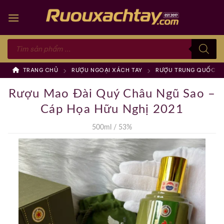
Skip
to
content
Tìm
kiếm
sản
phẩm
TRANG CHỦ
RƯỢU NGOẠI XÁCH TAY
RƯỢU TRUNG QUỐC
Rượu Mao Đài Quý Châu Ngũ Sao –
Cáp Họa Hữu Nghị 2021
500ml / 53%