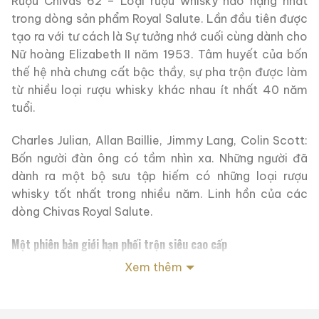
Rượu Chivas 62 – Loại rượu whisky hảo hạng nhất
trong dòng sản phẩm Royal Salute. Lần đầu tiên được
tạo ra với tư cách là Sự tưởng nhớ cuối cùng dành cho
Nữ hoàng Elizabeth II năm 1953. Tâm huyết của bốn
thế hệ nhà chưng cất bậc thầy, sự pha trộn được làm
từ nhiều loại rượu whisky khác nhau ít nhất 40 năm
tuổi.
Charles Julian, Allan Baillie, Jimmy Lang, Colin Scott:
Bốn người đàn ông có tầm nhìn xa. Những người đã
dành ra một bộ sưu tập hiếm có những loại rượu
whisky tốt nhất trong nhiều năm. Linh hồn của các
dòng Chivas Royal Salute.
Một phiên bản giới hạn phối trộn siêu cao cấp
Xem thêm
Một phiên bản giới hạn phối trộn siêu cao cấp từ
Chivas – Pernod Ricard. Đứng đầu dòng sản phẩm
Royal Salute. Được đặt tên đúng theo danh dự nghi lễ