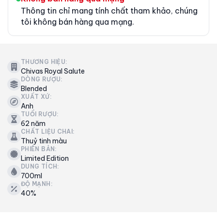
Thông tin chỉ mang tính chất tham khảo, chúng
tôi không bán hàng qua mạng.
THƯƠNG HIỆU:
Chivas Royal Salute
DÒNG RƯỢU:
Blended
XUẤT XỨ:
Anh
TUỔI RƯỢU:
62 năm
CHẤT LIỆU CHAI:
Thuỷ tinh màu
PHIÊN BẢN:
Limited Edition
DUNG TÍCH:
700ml
ĐỘ MẠNH:
40%