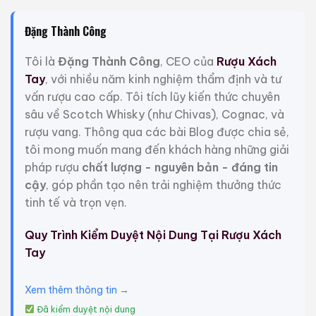
cuối cùng trong truyền thống của Anh, Royal Salute
62 Gun Salute. Mang âm hưởng của những truyền
Đặng Thành Công
thống lâu đời. Việc bắn 62 phát đại bác, một đặc
quyền riêng của London, chỉ dành cho những ngày kỷ
Tôi là
Đặng Thành Công
, CEO của
Rượu Xách
niệm Hoàng gia đặc biệt nhất.
Tay
, với nhiều năm kinh nghiệm thẩm định và tư
vấn rượu cao cấp. Tôi tích lũy kiến thức chuyên
Các loại rượu whisky được sử dụng để pha trộn được
sâu về Scotch Whisky (như Chivas), Cognac, và
ủ ít nhất 40 năm. Bình chiết pha lê điêu khắc được
rượu vang. Thông qua các bài Blog được chia sẻ,
thiết kế bởi các Thợ thủ công bậc thầy tại Dartington
tôi mong muốn mang đến khách hàng những giải
Crystal. Mỗi bình chiết là kết quả của hơn bốn mươi
pháp rượu
chất lượng - nguyên bản - đáng tin
giờ chăm sóc và chú tâm. Bình pha lê màu xanh thẫm
cậy
, góp phần tạo nên trải nghiệm thưởng thức
trang nhã, sơn với điểm nhấn sang trọng là gia huy dát
tinh tế và trọn vẹn.
vàng 24 carat và đi kèm trong một hộp đựng màu
xanh hoàn chỉnh với một cuốn sách mô tả quá trình
Quy Trình Kiểm Duyệt Nội Dung Tại Rượu Xách
tạo ra sự pha trộn.
Tay
Xem thêm
Giá Rượu Chivas 62 tại Anh
Xem thêm thông tin →
Đã kiểm duyệt nội dung