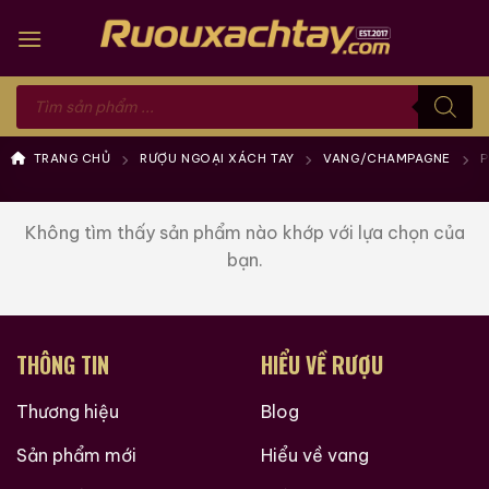
Skip
to
content
Tìm
kiếm
sản
phẩm
TRANG CHỦ
RƯỢU NGOẠI XÁCH TAY
VANG/CHAMPAGNE
P
Không tìm thấy sản phẩm nào khớp với lựa chọn của
bạn.
THÔNG TIN
HIỂU VỀ RƯỢU
Thương hiệu
Blog
Sản phẩm mới
Hiểu về vang