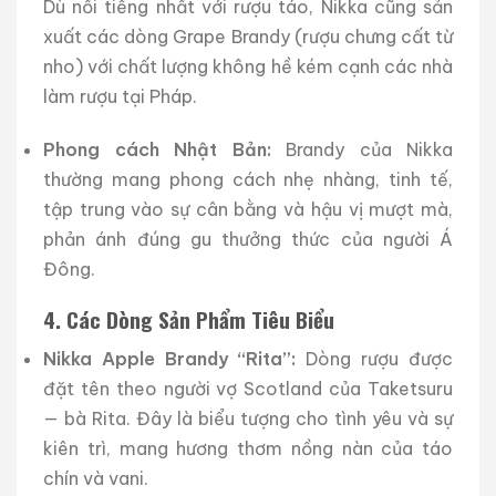
Dù nổi tiếng nhất với rượu táo, Nikka cũng sản
xuất các dòng Grape Brandy (rượu chưng cất từ
nho) với chất lượng không hề kém cạnh các nhà
làm rượu tại Pháp.
Phong cách Nhật Bản:
Brandy của Nikka
thường mang phong cách nhẹ nhàng, tinh tế,
tập trung vào sự cân bằng và hậu vị mượt mà,
phản ánh đúng gu thưởng thức của người Á
Đông.
4. Các Dòng Sản Phẩm Tiêu Biểu
Nikka Apple Brandy “Rita”:
Dòng rượu được
đặt tên theo người vợ Scotland của Taketsuru
— bà Rita. Đây là biểu tượng cho tình yêu và sự
kiên trì, mang hương thơm nồng nàn của táo
chín và vani.