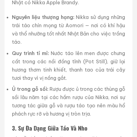
Nhật có Nikka Apple Brandy.
Nguyên liệu thượng hạng:
Nikka sử dụng những
trái táo chín mọng từ Aomori — nơi có khí hậu
và thổ nhưỡng tốt nhất Nhật Bản cho việc trồng
táo.
Quy trình tỉ mỉ:
Nước táo lên men được chưng
cất trong các nồi đồng tĩnh (Pot Still), giữ lại
hương thơm tinh khiết, thanh tao của trái cây
tươi thay vì vị nồng gắt.
Ủ trong gỗ sồi:
Rượu được ủ trong các thùng gỗ
sồi lâu năm tại các hầm rượu của Nikka, nơi sự
tương tác giữa gỗ và rượu táo tạo nên màu hổ
phách rực rỡ và hương vị tròn trịa.
3. Sự Đa Dạng Giữa Táo Và Nho