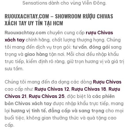
Sensations dành cho vùng Viễn Đông.
RUOUXACHTAY.COM – SHOWROOM RƯỢU CHIVAS
XÁCH TAY UY TÍN TẠI HCM
Ruouxachtay.com
chuyên cung cấp
rượu Chivas
xách tay
chính hãng, chất lượng thượng hạng. Chúng
tôi mang đến dịch vụ trọn gói:
tư vấn
,
đóng gói
sang
trọng và
giao hàng
tận nơi. Mỗi chai đều nhập khẩu
trực tiếp, kiểm định rõ ràng, giữ trọn hương vị và giá trị
sưu tầm.
Chúng tôi mang đến đa dạng các dòng
Rượu Chivas
cao cấp như:
Rượu Chivas 12
,
Rượu Chivas 18
,
Rượu
Chivas 21
,
Rượu Chivas 25
, đặc biệt là
các phiên
bản Chivas xách tay
được nhập khẩu trực tiếp, mang
lại
hương vị tinh tế, đẳng cấp và sang trọng
cho mọi
buổi tiệc, không gian thưởng thức và quà tặng cao
cấp.