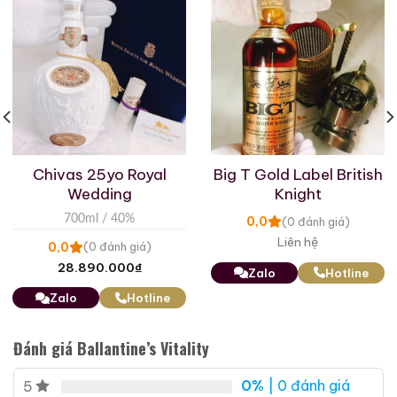
Chivas 25yo Royal
Big T Gold Label British
Wedding
Knight
700ml / 40%
0,0
(0 đánh giá)
Liên hệ
0,0
(0 đánh giá)
28.890.000
₫
Zalo
Hotline
Zalo
Hotline
Đánh giá Ballantine’s Vitality
0%
| 0 đánh giá
5