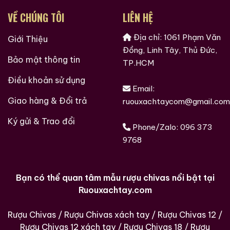
VỀ CHÚNG TÔI
LIÊN HỆ
Địa chỉ: 1061 Phạm Văn
Giới Thiệu
Đồng, Linh Tây, Thủ Đức,
Bảo mật thông tin
TP.HCM
Điều khoản sử dụng
Email:
Giao hàng & Đổi trả
ruouxachtaycom@gmail.com
Ký gửi & Trao đổi
Phone/Zalo:
096 373
9768
Bạn có thể quan tâm mẫu rượu chivas nổi bật tại
Ruouxachtay.com
Rượu Chivas
/
Rượu Chivas xách tay
/
Rượu Chivas 12
/
Rượu Chivas 12 xách tay
/
Rượu Chivas 18
/
Rượu