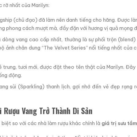
 rỡ nhất của Marilyn:
gship (chủ đạo) đã làm nên danh tiếng cho hãng. Được làm
ang phong cách mượt mà, đầy đặn với hương vị quả mọng đe
 dòng vang cao cấp nhất, thường là sự phối trộn (blend)
ộ ảnh chân dung “The Velvet Series” nổi tiếng nhất của c
 trung, tươi mới, được đặt theo tên thật của Marilyn. Đây 
sống động.
g sủi (Sparkling) thanh lịch, gợi nhớ đến vẻ đẹp rạng r
hi Rượu Vang Trở Thành Di Sản
 biệt so với các nhà làm rượu khác chính là
giá trị sưu tầm