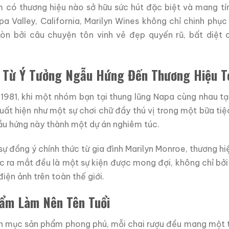
ếm có thương hiệu nào sở hữu sức hút đặc biệt và mang t
pa Valley, California, Marilyn Wines không chỉ chinh phụ
òn bởi câu chuyện tôn vinh vẻ đẹp quyến rũ, bất diệt 
h: Từ Ý Tưởng Ngẫu Hứng Đến Thương Hiệu T
981, khi một nhóm bạn tại thung lũng Napa cùng nhau tạ
xuất hiện như một sự chơi chữ đầy thú vị trong một bữa tiệc
ẫu hứng này thành một dự án nghiêm túc.
ự đồng ý chính thức từ gia đình Marilyn Monroe, thương h
ợc ra mắt đều là một sự kiện được mong đợi, không chỉ bở
iện ảnh trên toàn thế giới.
ẩm Làm Nên Tên Tuổi
nh mục sản phẩm phong phú, mỗi chai rượu đều mang một t