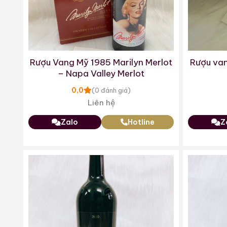
Rượu Vang Mỹ 1985 Marilyn Merlot
Rượu van
– Napa Valley Merlot
0,0
(0 đánh giá)
Liên hệ
Zalo
Hotline
Z