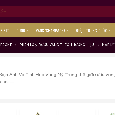
SPIRIT – LIQUOR
VANG/CHAMPAGNE
RƯỢU TRUNG QUỐC
MPAGNE
PHÂN LOẠI RƯỢU VANG THEO THƯƠNG HIỆU
MARILY
iện Ảnh Và Tinh Hoa Vang Mỹ Trong thế giới rượu vang
nes....