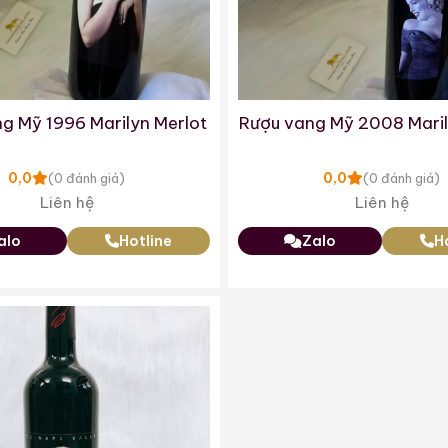
g Mỹ 1996 Marilyn Merlot
Rượu vang Mỹ 2008 Maril
0,0
0,0
(0 đánh giá)
(0 đánh giá)
Liên hệ
Liên hệ
alo
Hotline
Zalo
H