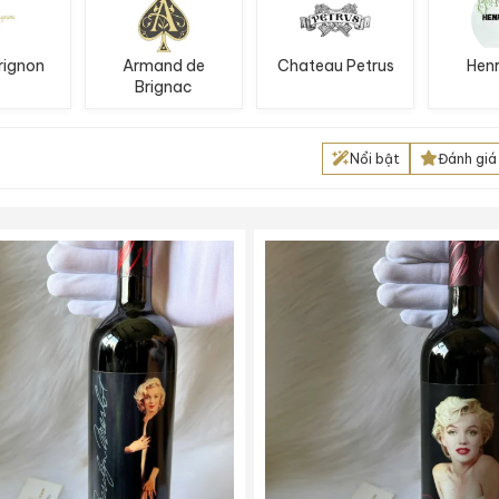
rignon
Armand de
Chateau Petrus
Henr
Brignac
Nổi bật
Đánh giá