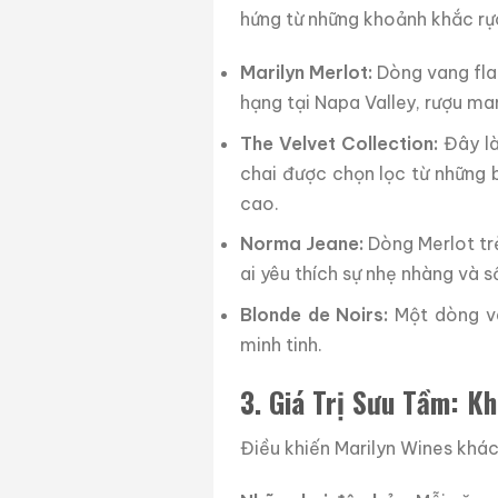
hứng từ những khoảnh khắc rực
Marilyn Merlot:
Dòng vang fla
hạng tại Napa Valley, rượu m
The Velvet Collection:
Đây là
chai được chọn lọc từ những b
cao.
Norma Jeane:
Dòng Merlot trẻ
ai yêu thích sự nhẹ nhàng và 
Blonde de Noirs:
Một dòng van
minh tinh.
3. Giá Trị Sưu Tầm: K
Điều khiến Marilyn Wines khác