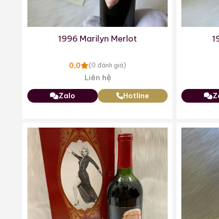
1996 Marilyn Merlot
1
0,0
(0 đánh giá)
Liên hệ
Zalo
Hotline
Z