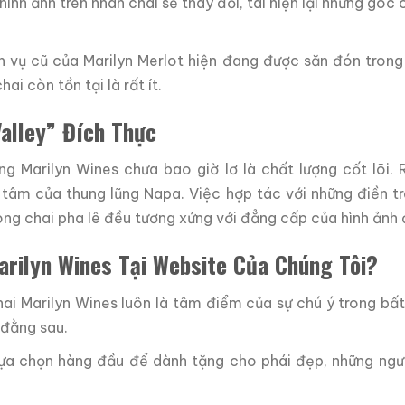
ình ảnh trên nhãn chai sẽ thay đổi, tái hiện lại những góc
n vụ cũ của Marilyn Merlot hiện đang được săn đón trong
ai còn tồn tại là rất ít.
alley” Đích Thực
ưng Marilyn Wines chưa bao giờ lơ là chất lượng cốt lõi.
g tâm của thung lũng Napa. Việc hợp tác với những điền t
ong chai pha lê đều tương xứng với đẳng cấp của hình ảnh đ
arilyn Wines Tại Website Của Chúng Tôi?
ai Marilyn Wines luôn là tâm điểm của sự chú ý trong bất
 đằng sau.
ựa chọn hàng đầu để dành tặng cho phái đẹp, những ngư