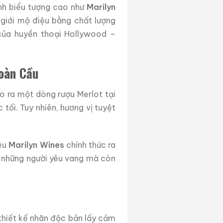
ính biểu tượng cao như
Marilyn
c giới mộ điệu bằng chất lượng
của huyền thoại Hollywood –
oàn Cầu
o ra một dòng rượu Merlot tại
 tối. Tuy nhiên, hương vị tuyệt
iệu
Marilyn Wines
chính thức ra
i những người yêu vang mà còn
hiết kế nhãn độc bản lấy cảm