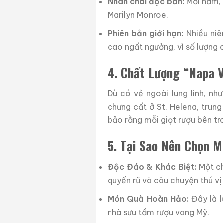
Nhãn chai độc bản:
Mỗi năm, h
Marilyn Monroe.
Phiên bản giới hạn:
Nhiều niê
cao ngất ngưởng, vì số lượng ch
4. Chất Lượng “Napa V
Dù có vẻ ngoài lung linh, nh
chưng cất ở St. Helena, trun
bảo rằng mỗi giọt rượu bên tr
5. Tại Sao Nên Chọn M
Độc Đáo & Khác Biệt:
Một ch
quyến rũ và câu chuyện thú vị
Món Quà Hoàn Hảo:
Đây là l
nhà sưu tầm rượu vang Mỹ.