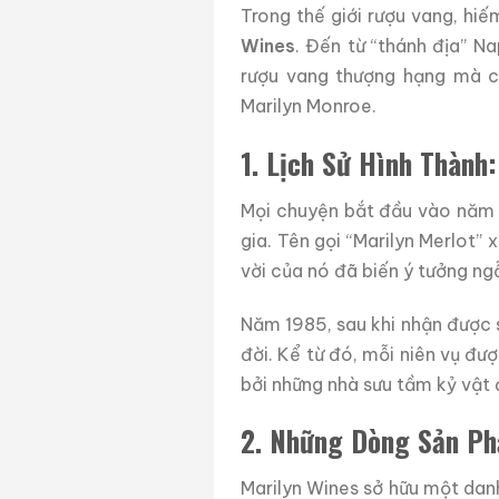
Trong thế giới rượu vang, hi
Wines
. Đến từ “thánh địa” Na
rượu vang thượng hạng mà c
Marilyn Monroe.
1. Lịch Sử Hình Thàn
Mọi chuyện bắt đầu vào năm 1
gia. Tên gọi “Marilyn Merlot” 
vời của nó đã biến ý tưởng ng
Năm 1985, sau khi nhận được s
đời. Kể từ đó, mỗi niên vụ đư
bởi những nhà sưu tầm kỷ vật đ
2. Những Dòng Sản Ph
Marilyn Wines sở hữu một da