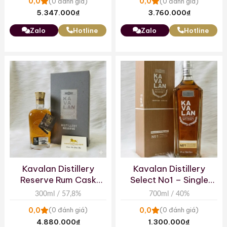
0,0
0,0
(0 đánh giá)
(0 đánh giá)
5.347.000
₫
3.760.000
₫
Zalo
Hotline
Zalo
Hotline
Kavalan Distillery
Kavalan Distillery
Reserve Rum Cask
Select No1 – Single
Cask Strength Single
Malt Whisky Đài Loan
300ml / 57,8%
700ml / 40%
Malt Taiwanese
0,0
0,0
(0 đánh giá)
(0 đánh giá)
Whisky (300ml)
4.880.000
₫
1.300.000
₫