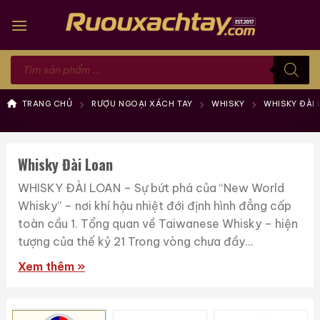
Skip
to
content
Tìm
kiếm
sản
phẩm
TRANG CHỦ
RƯỢU NGOẠI XÁCH TAY
WHISKY
WHISKY ĐÀI
Whisky Đài Loan
WHISKY ĐÀI LOAN – Sự bứt phá của “New World
Whisky” – nơi khí hậu nhiệt đới định hình đẳng cấp
toàn cầu 1. Tổng quan về Taiwanese Whisky – hiện
tượng của thế kỷ 21 Trong vòng chưa đầy...
Xem thêm »