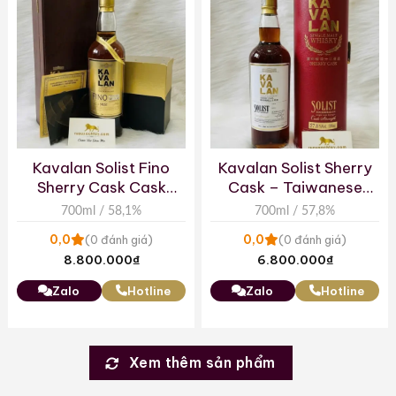
Kavalan Solist Fino
Kavalan Solist Sherry
Sherry Cask Cask
Cask – Taiwanese
Strength
Single Malt Whisky
700ml / 58,1%
700ml / 57,8%
Cask Strength
0,0
0,0
(0 đánh giá)
(0 đánh giá)
8.800.000
₫
6.800.000
₫
Zalo
Hotline
Zalo
Hotline
Xem thêm sản phẩm