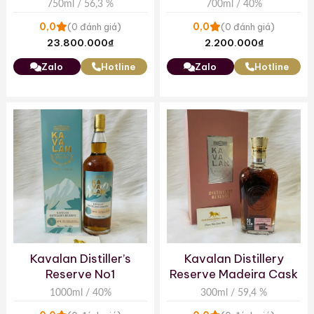
Sherry Cask Single
Cask Finish Single Malt
750ml / 56,3 %
700ml / 40%
Malt Whisky
Whisky
0,0
0,0
(0 đánh giá)
(0 đánh giá)
23.800.000
₫
2.200.000
₫
Zalo
Hotline
Zalo
Hotline
Kavalan Distiller’s
Kavalan Distillery
Reserve No1
Reserve Madeira Cask
1000ml / 40%
300ml / 59,4 %