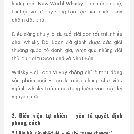
hướng mới:
New World Whisky
– nơi công nghệ,
khí hậu và tư duy sáng tạo tạo nên những sản
phẩm đột phá.
Điều đáng chú ý là: dù tuổi đời còn rất trẻ, nhiều
chai whisky Đài Loan đã giành được các giải
thưởng quốc tế danh giá, vượt qua những đối
thủ lâu đời từ Scotland và Nhật Bản.
Whisky Đài Loan vì vậy không chỉ là một dòng
sản phẩm mới – mà là minh chứng cho việc
ngành whisky toàn cầu đang bước vào một kỷ
nguyên mới.
2. Điều kiện tự nhiên – yếu tố quyết định
phong cách
2.1 Khí hậu cận nhiệt đới – yếu tố “game changer”