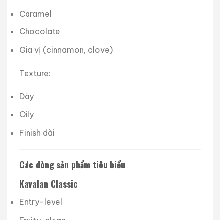
Caramel
Chocolate
Gia vị (cinnamon, clove)
Texture:
Dày
Oily
Finish dài
Các dòng sản phẩm tiêu biểu
Kavalan Classic
Entry-level
Fruity, clean