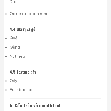
Do:
Oak extraction mạnh
4.4 Gia vị và gỗ
Quế
Gừng
Nutmeg
4.5 Texture dày
Oily
Full-bodied
5. Cấu trúc và mouthfeel