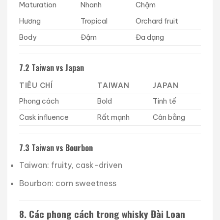
Maturation
Nhanh
Chậm
Hương
Tropical
Orchard fruit
Body
Đậm
Đa dạng
7.2 Taiwan vs Japan
TIÊU CHÍ
TAIWAN
JAPAN
Phong cách
Bold
Tinh tế
Cask influence
Rất mạnh
Cân bằng
7.3 Taiwan vs Bourbon
Taiwan: fruity, cask-driven
Bourbon: corn sweetness
8. Các phong cách trong whisky Đài Loan