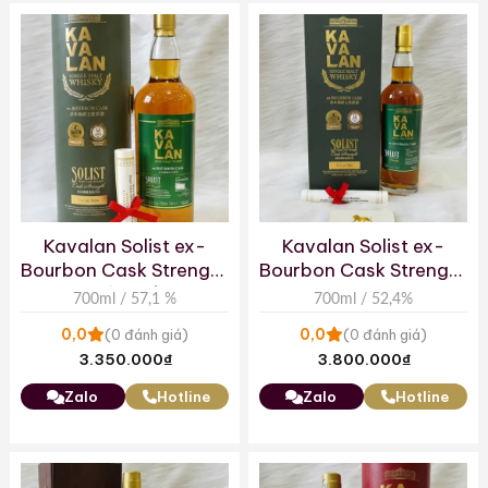
Kavalan Solist ex-
Kavalan Solist ex-
Bourbon Cask Strength
Bourbon Cask Strength
– Hộp Tròn
Single Malt Whisky –
700ml / 57,1 %
700ml / 52,4%
Hộp Vuông
0,0
0,0
(0 đánh giá)
(0 đánh giá)
3.350.000
₫
3.800.000
₫
Zalo
Hotline
Zalo
Hotline