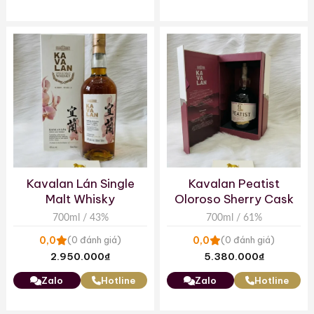
Kavalan Lán Single
Kavalan Peatist
Malt Whisky
Oloroso Sherry Cask
700ml / 43%
700ml / 61%
0,0
0,0
(0 đánh giá)
(0 đánh giá)
2.950.000
₫
5.380.000
₫
Zalo
Hotline
Zalo
Hotline