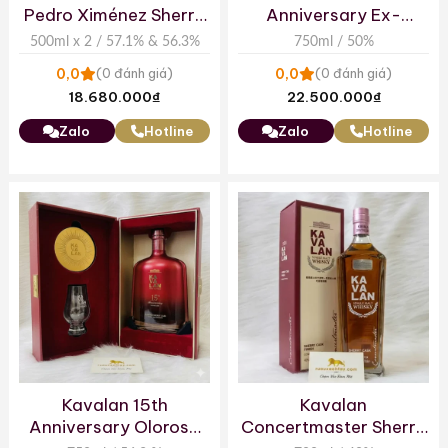
Pedro Ximénez Sherry
Anniversary Ex-
Cask & Moscatel
Bourbon Cask Single
500ml x 2 / 57.1% & 56.3%
750ml / 50%
Sherry Cask
Malt Whisky
0,0
0,0
(0 đánh giá)
(0 đánh giá)
18.680.000
₫
22.500.000
₫
Zalo
Hotline
Zalo
Hotline
Kavalan 15th
Kavalan
Anniversary Oloroso
Concertmaster Sherry