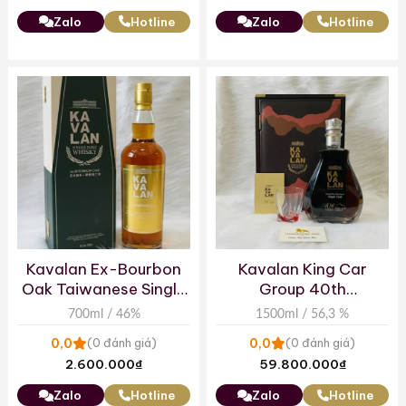
Zalo
Hotline
Zalo
Hotline
Kavalan Ex-Bourbon
Kavalan King Car
Oak Taiwanese Single
Group 40th
Malt Whisky
Anniversary Cask
700ml / 46%
1500ml / 56,3 %
Strength Single Malt
0,0
0,0
(0 đánh giá)
(0 đánh giá)
Taiwanese Whisky
2.600.000
₫
59.800.000
₫
(1500ml)
Zalo
Hotline
Zalo
Hotline