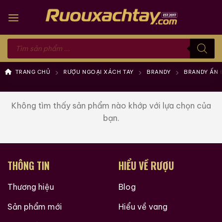
Skip
to
content
Tìm
kiếm
sản
phẩm
TRANG CHỦ
RƯỢU NGOẠI XÁCH TAY
BRANDY
BRANDY ẤN 
Không tìm thấy sản phẩm nào khớp với lựa chọn của
bạn.
THÔNG TIN
HIỂU VỀ RƯỢU
Thương hiệu
Blog
Sản phẩm mới
Hiểu về vang