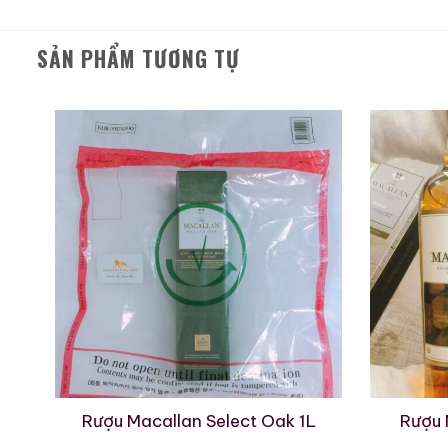
Tên đầy đủ:
Macallan 1
SẢN PHẨM TƯƠNG TỰ
Loại rượu:
Single Malt
Năm chưng cất:
1975
Tuổi rượu:
18 năm
Dung tích:
750 ml (chu
Nồng độ cồn:
43% AB
Loại thùng ủ:
100% thùn
Màu sắc:
Hổ phách sậm
Hồ sơ hương vị – G
Hương (Nose)
ách
Rượu Macallan Select Oak 1L
Rượu 
Macallan 18 1975 mở ra 