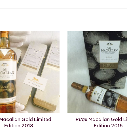
8 Years Old Sherry Oak – Vintage 1975
 Scotch Whisky
ẩn đóng chai phổ biến của thời kỳ đó)
V
g gỗ sồi châu Âu từng ủ sherry Oloroso
 tự nhiên, không nhuộm màu
hi chú nếm thử cổ điển
Macallan Gold Limited
Rượu Macallan Gold L
với phong cách sherry cổ điển rất rõ ràng: nho khô,
Edition 2018
Edition 2016