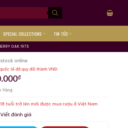
SPECIAL COLLECTIONS
TIN TỨC
ERRY OAK 1975
 stock online
quốc tế đã quy đổi thành VNĐ:
₫
0.000
o Hàng
 18 tuổi trở lên mới được mua rượu ở Việt Nam
Viết đánh giá