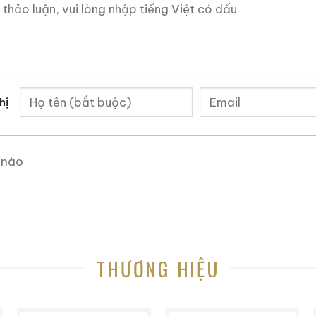
callan 18 Sherry Oak hiện đại, bản 1975 mang nhiều n
rúc dày hơn
 mang chiều sâu, không sắc cạnh
hị
ện mạnh nhưng hài hòa
mang tính chiêm nghiệm
 nào
hiến Macallan 18 1975 thường được đánh giá cao ng
972, nhưng lại có phong cách “dễ tiếp cận” hơn khi th
ý nghĩa lịch sử
THƯƠNG HIỆU
975 ngày nay không chỉ là một chai whisky để uống, mà