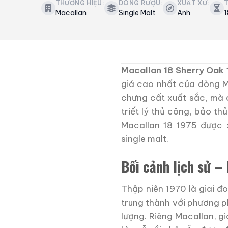
THƯƠNG HIỆU:
DÒNG RƯỢU:
XUẤT XỨ:
T
Macallan
Single Malt
Anh
1
Macallan 18 Sherry Oak
giá cao nhất của dòng M
chưng cất xuất sắc, mà c
triết lý thủ công, bảo th
Macallan 18 1975 được 
single malt.
Bối cảnh lịch sử –
Thập niên 1970 là giai đ
trung thành với phương p
lượng. Riêng Macallan, g