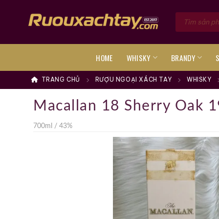
Skip
Tìm
to
kiếm
sản
content
phẩm
HOME
WHISKY
BRANDY
TRANG CHỦ
RƯỢU NGOẠI XÁCH TAY
WHISKY
Macallan 18 Sherry Oak 
700ml / 43%