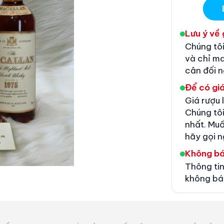
Lưu ý về 
Chúng tôi
và chỉ m
cân đối 
Để có giá
Giá rượu 
Chúng tôi
nhất. Muố
hãy gọi n
Không b
Thông tin
không bá