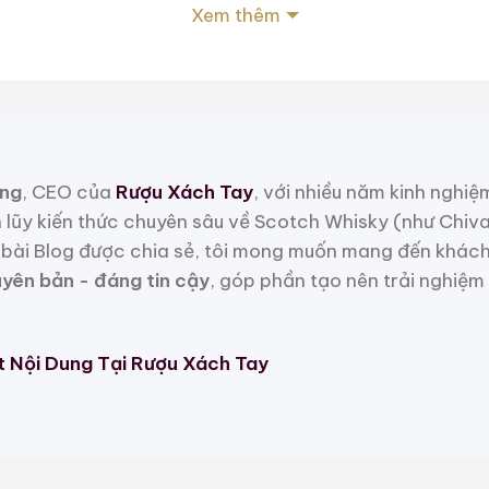
Xem thêm
ề sau mang tính thương mại cao hơn, Macallan 18 1
. Ở thời điểm phát hành, chai rượu này được định vị n
 chứ chưa phải biểu tượng xa xỉ toàn cầu. Chính điều 
gày nay trở nên vô cùng hạn chế.
ng
, CEO của
Rượu Xách Tay
, với nhiều năm kinh nghiệ
isky
h lũy kiến thức chuyên sâu về Scotch Whisky (như Chiv
bài Blog được chia sẻ, tôi mong muốn mang đến khách
uyên bản - đáng tin cậy
, góp phần tạo nên trải nghiệm
ổi tiếng nhất Scotland, được biết đến với phong cách t
t Nội Dung Tại Rượu Xách Tay
âu năm trong thùng sherry. Macallan chính là biểu tượ
ry oak, đặc biệt ở các phiên bản trước thập niên 1990.