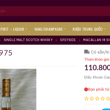
SPIRIT – LIQUOR
VANG/CHAMPAGNE
RƯỢU TRUNG QUỐC
SINGLE MALT SCOTCH WHISKY
SPEYSIDE
MACALLAN 18 SH
Có sẵn/In
1975
Tham khảo giá 
110.80
Điều Khoản
Gia
Bạn phải từ