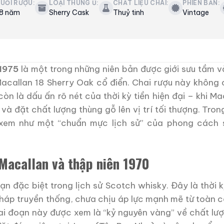
UỔI RƯỢU:
LOẠI THÙNG Ủ:
CHẤT LIỆU CHAI:
PHIÊN BẢN:
8 năm
Sherry Cask
Thuỷ tinh
Vintage
 1975
là một trong những niên bản được giới sưu tầm 
acallan 18 Sherry Oak cổ điển. Chai rượu này không 
òn là dấu ấn rõ nét của thời kỳ tiền hiện đại – khi M
ủ và đặt chất lượng thùng gỗ lên vị trí tối thượng. Tron
xem như một “chuẩn mực lịch sử” của phong cách 
 Macallan và thập niên 1970
oạn đặc biệt trong lịch sử Scotch whisky. Đây là thời
háp truyền thống, chưa chịu áp lực mạnh mẽ từ toàn c
iai đoạn này được xem là “kỷ nguyên vàng” về chất lượ