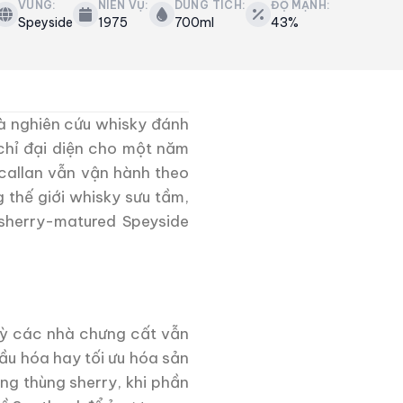
VÙNG:
NIÊN VỤ:
DUNG TÍCH:
ĐỘ MẠNH:
Speyside
1975
700ml
43%
và nghiên cứu whisky đánh
chỉ đại diện cho một năm
acallan vẫn vận hành theo
g thế giới whisky sưu tầm,
sherry-matured Speyside
 kỳ các nhà chưng cất vẫn
ầu hóa hay tối ưu hóa sản
ng thùng sherry, khi phần