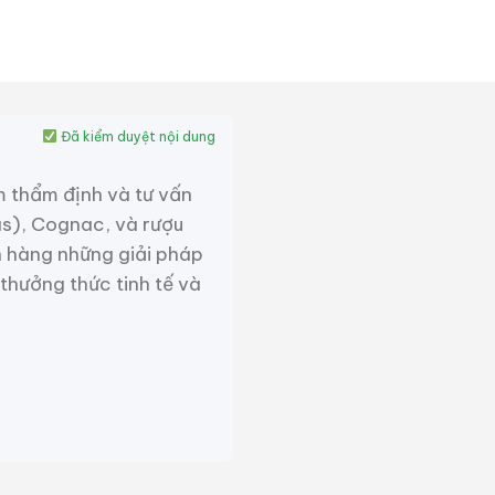
975 được sản xuất với số
hư một single malt cao cấp
đó khiến số lượng chai còn
Đã kiểm duyệt nội dung
m thẩm định và tư vấn
as), Cognac, và rượu
 hàng những giải pháp
 thưởng thức tinh tế và
hanh lịch, giàu hương trái
ng tiêu biểu nhất của vùng