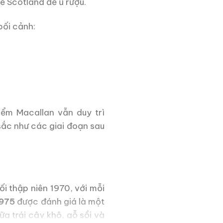
ề Scotland để ủ rượu.
bối cảnh:
ểm Macallan vẫn duy trì
ắc như các giai đoạn sau
i thập niên 1970, với mỗi
1975
được đánh giá là một
a trái cây khô, gỗ sồi và