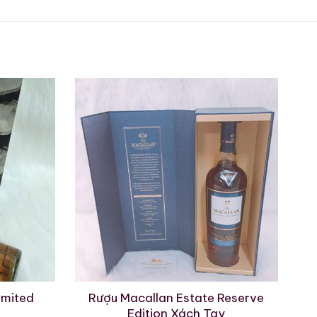
imited
Rượu Macallan Estate Reserve
 mận chín, vỏ cam khô và
Edition Xách Tay