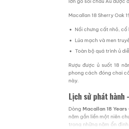
lớn gỗ sồi châu Âu được đ
Macallan 18 Sherry Oak 
Nồi chưng cất nhỏ, cổ 
Lúa mạch và men truyền
Toàn bộ quá trình ủ di
Rượu được ủ suốt 18 nă
phong cách đóng chai cổ
này.
Lịch sử phát hành 
Dòng
Macallan 18 Years
năm gắn liền một niên ch
trong những năm ổn định 