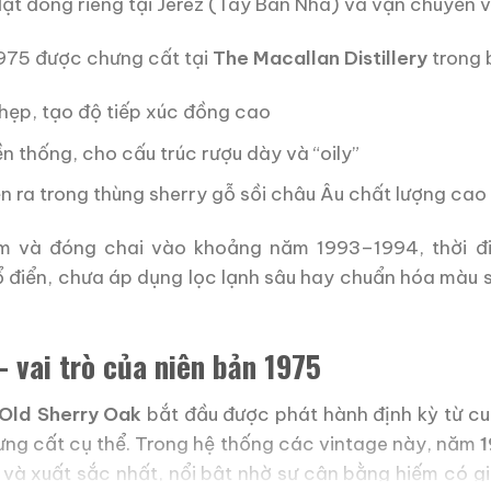
ặt đóng riêng tại Jerez (Tây Ban Nha) và vận chuyển v
1975 được chưng cất tại
The Macallan Distillery
trong 
hẹp, tạo độ tiếp xúc đồng cao
 thống, cho cấu trúc rượu dày và “oily”
ễn ra trong thùng sherry gỗ sồi châu Âu chất lượng cao
m và đóng chai vào khoảng năm 1993–1994, thời đi
 điển, chưa áp dụng lọc lạnh sâu hay chuẩn hóa màu s
– vai trò của niên bản 1975
 Old Sherry Oak
bắt đầu được phát hành định kỳ từ cuố
ưng cất cụ thể. Trong hệ thống các vintage này, năm
và xuất sắc nhất, nổi bật nhờ sự cân bằng hiếm có giữ