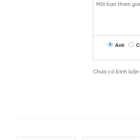
So với các phiên bản Ma
tầm đặc biệt trân trọng:
Độ dầu (oily) và cấu t
Trái cây khô và gia vị
Anh
C
Gỗ sồi châu Âu thể hi
Tổng thể trầm, ấm và 
Chưa có bình luận
Chính sự cân bằng này k
tiếng khác như 1971 hay 1
Giá trị sưu tầm và 
Macallan 18 Sherry Oak 1
sử: