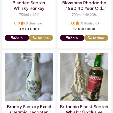
Blended Scotch
Blossoms Rhodanthe
Whisky Hankey
1980 40 Year Old
Bannister Deluxe 20
Blended Scotch
750ml / 43%
700ml / 48.20%
Years
Whisky
0,0
0,0
(0 đánh giá)
(0 đánh giá)
3.270.000
₫
17.160.000
₫
Zalo
Hotline
Zalo
Hotline
Brandy Suntory Excel
Britannia Finest Scotch
Ceramic Decanter
Whisky (Exclusive