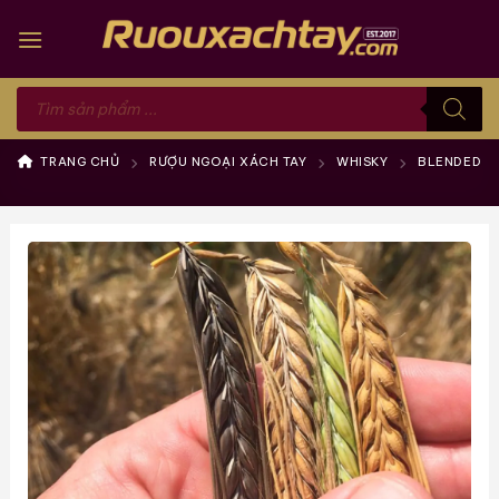
Skip
to
content
Tìm
kiếm
sản
phẩm
TRANG CHỦ
RƯỢU NGOẠI XÁCH TAY
WHISKY
BLENDED