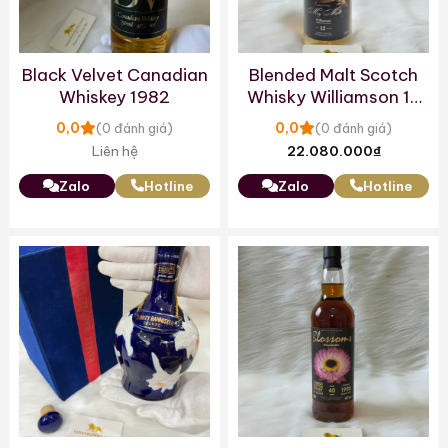
Black Velvet Canadian
Blended Malt Scotch
Whiskey 1982
Whisky Williamson 12
Year – Mag Mel –
0,0
0,0
(0 đánh giá)
(0 đánh giá)
Barrel
Liên hệ
22.080.000
₫
Zalo
Hotline
Zalo
Hotline