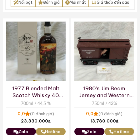
Nổi bật
Đánh giá
Mới nhất
Giá thấp đến cao
1977 Blended Malt
1980’s Jim Beam
Scotch Whisky 40
Jersey and Western
Years – Romance of
Box Car Train
700ml / 44,5 %
750ml / 43%
the Three Kingdoms –
Decanter
0,0
0,0
(0 đánh giá)
(0 đánh giá)
The Whiskyfind
23.330.000
₫
13.780.000
₫
Zalo
Hotline
Zalo
Hotline