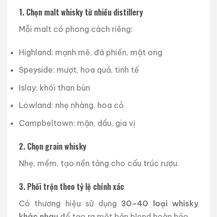
1. Chọn malt whisky từ nhiều distillery
Mỗi malt có phong cách riêng:
Highland: mạnh mẽ, đá phiến, mật ong
Speyside: mượt, hoa quả, tinh tế
Islay: khói than bùn
Lowland: nhẹ nhàng, hoa cỏ
Campbeltown: mặn, dầu, gia vị
2. Chọn grain whisky
Nhẹ, mềm, tạo nền tảng cho cấu trúc rượu.
3. Phối trộn theo tỷ lệ chính xác
Có thương hiệu sử dụng
30–40 loại whisky
khác nhau
để tạo ra một bản blend hoàn hảo.