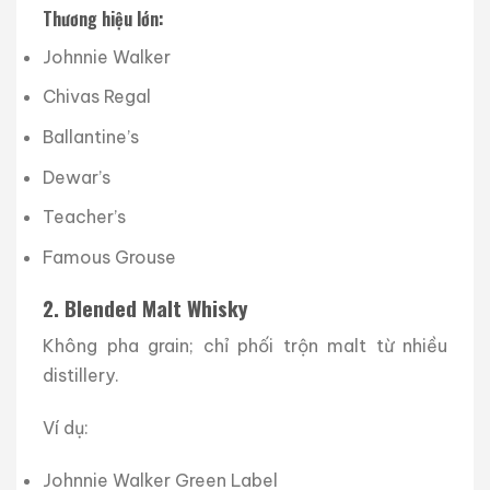
Thương hiệu lớn:
Johnnie Walker
Chivas Regal
Ballantine’s
Dewar’s
Teacher’s
Famous Grouse
2. Blended Malt Whisky
Không pha grain; chỉ phối trộn malt từ nhiều
distillery.
Ví dụ:
Johnnie Walker Green Label