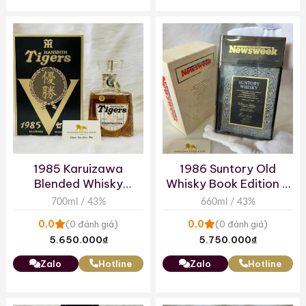
1985 Karuizawa
1986 Suntory Old
Blended Whisky
Whisky Book Edition –
HANSHIN Tigers
Commemorate
700ml / 43%
660ml / 43%
Central League V
Newsweek Japan
0,0
0,0
(0 đánh giá)
(0 đánh giá)
5.650.000
₫
5.750.000
₫
Zalo
Hotline
Zalo
Hotline