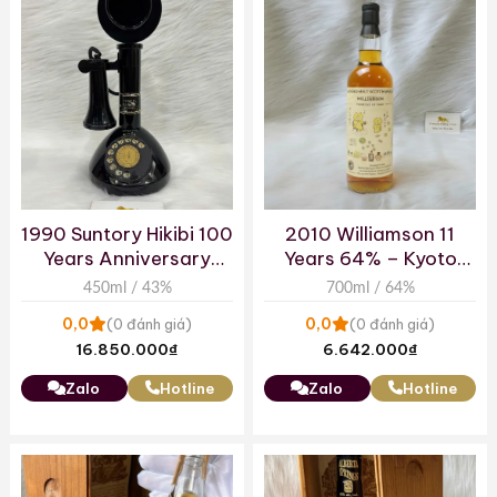
1990 Suntory Hikibi 100
2010 Williamson 11
Years Anniversary
Years 64% – Kyoto
Telephone
Fine Wine and Spirits
450ml / 43%
700ml / 64%
0,0
0,0
(0 đánh giá)
(0 đánh giá)
16.850.000
₫
6.642.000
₫
Zalo
Hotline
Zalo
Hotline