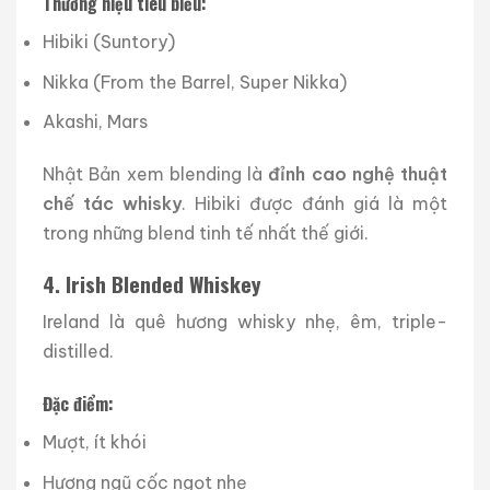
Thương hiệu tiêu biểu:
Hibiki (Suntory)
Nikka (From the Barrel, Super Nikka)
Akashi, Mars
Nhật Bản xem blending là
đỉnh cao nghệ thuật
chế tác whisky
. Hibiki được đánh giá là một
trong những blend tinh tế nhất thế giới.
4. Irish Blended Whiskey
Ireland là quê hương whisky nhẹ, êm, triple-
distilled.
Đặc điểm:
Mượt, ít khói
Hương ngũ cốc ngọt nhẹ