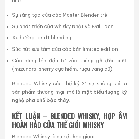
nhờ:
Sự sáng tạo của các Master Blender trẻ
Sự phát triển của whisky Nhật và Đài Loan
Xu hướng “craft blending”
Sức hút sưu tầm của các bản limited edition
Các hãng lớn đầu tư vào thùng gỗ đặc biệt
(mizunara, sherry cực hiếm, rượu vang cũ)
Blended Whisky của thế kỷ 21 sẽ không chỉ là
sản phẩm thương mại, mà là
một biểu tượng kỹ
nghệ pha chế bậc thầy
.
KẾT LUẬN – BLENDED WHISKY, HỢP ÂM
HOÀN HẢO CỦA THẾ GIỚI WHISKY
Blended Whisky là sự kết hợp giữa: