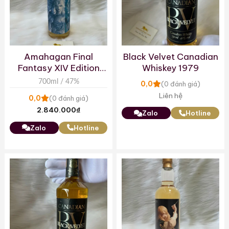
Amahagan Final
Black Velvet Canadian
Fantasy XIV Edition
Whiskey 1979
Hydaelyn
700ml / 47%
0,0
(0 đánh giá)
Liên hệ
0,0
(0 đánh giá)
2.840.000
₫
Zalo
Hotline
Zalo
Hotline