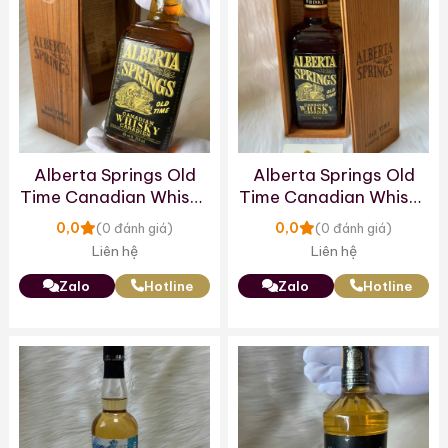
Alberta Springs Old
Alberta Springs Old
Time Canadian Whisky
Time Canadian Whisky
1974
1976
0,0
0,0
(0 đánh giá)
(0 đánh giá)
Liên hệ
Liên hệ
Zalo
Hotline
Zalo
Hotline