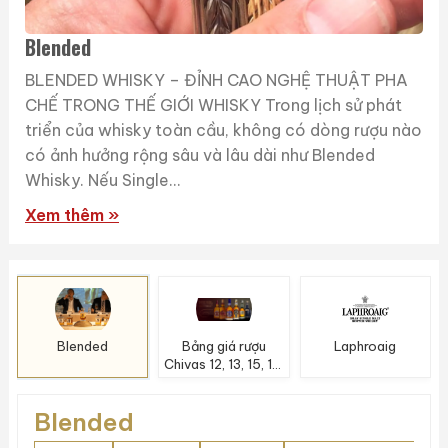
Blended
BLENDED WHISKY – ĐỈNH CAO NGHỆ THUẬT PHA
CHẾ TRONG THẾ GIỚI WHISKY Trong lịch sử phát
triển của whisky toàn cầu, không có dòng rượu nào
có ảnh hưởng rộng sâu và lâu dài như Blended
Whisky. Nếu Single...
Xem thêm »
Blended
Bảng giá rượu
Laphroaig
Chivas 12, 13, 15, 18,
20, 21, 25, 38 &
Chivas Xanh Nhật
Blended