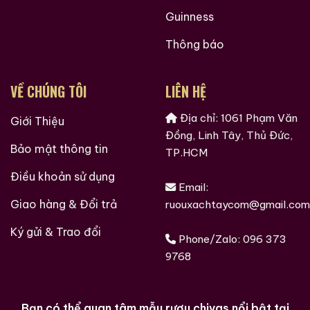
Guinness
Thông báo
VỀ CHÚNG TÔI
LIÊN HỆ
Địa chỉ: 1061 Phạm Văn
Giới Thiệu
Đồng, Linh Tây, Thủ Đức,
Bảo mật thông tin
TP.HCM
Điều khoản sử dụng
Email:
Giao hàng & Đổi trả
ruouxachtaycom@gmail.com
Ký gửi & Trao đổi
Phone/Zalo:
096 373
9768
Bạn có thể quan tâm mẫu rượu chivas nổi bật tại