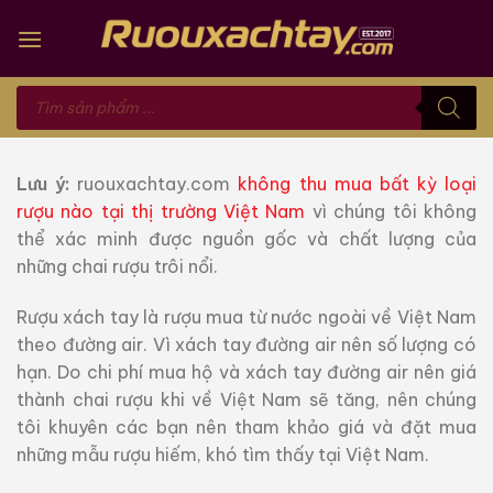
Skip
to
content
Tìm
kiếm
sản
phẩm
Lưu ý:
ruouxachtay.com
không thu mua bất kỳ loại
rượu nào tại thị trường Việt Nam
vì chúng tôi không
thể xác minh được nguồn gốc và chất lượng của
những chai rượu trôi nổi.
Rượu xách tay là rượu mua từ nước ngoài về Việt Nam
theo đường air. Vì xách tay đường air nên số lượng có
hạn. Do chi phí mua hộ và xách tay đường air nên giá
thành chai rượu khi về Việt Nam sẽ tăng, nên chúng
tôi khuyên các bạn nên tham khảo giá và đặt mua
những mẫu rượu hiếm, khó tìm thấy tại Việt Nam.