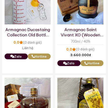
Armagnac Ducastaing
Armagnac Saint
Collection Old Bottle
Vivant XO (Wooden
Brandy
Box)
700ml / 40%
0,0
(0 đánh giá)
Liên hệ
0,0
(0 đánh giá)
3.660.000
₫
Zalo
Hotline
Zalo
Hotline