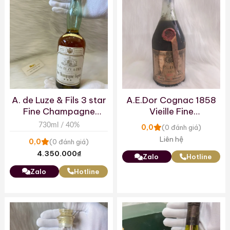
A. de Luze & Fils 3 star
A.E.Dor Cognac 1858
Fine Champagne
Vieille Fine
Cognac 1960’s
Champagne
730ml / 40%
0,0
(0 đánh giá)
Liên hệ
0,0
(0 đánh giá)
4.350.000
₫
Zalo
Hotline
Zalo
Hotline