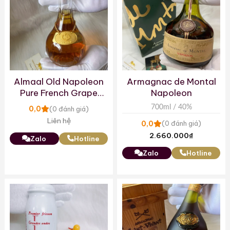
Almaal Old Napoleon
Armagnac de Montal
Pure French Grape
Napoleon
Brandy
700ml / 40%
0,0
(0 đánh giá)
Liên hệ
0,0
(0 đánh giá)
2.660.000
₫
Zalo
Hotline
Zalo
Hotline