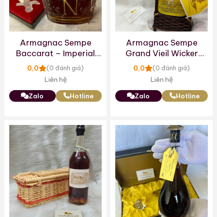
Armagnac Sempe
Armagnac Sempe
Baccarat – Imperial
Grand Vieil Wicker
Crown Decanter
Basket 1950s
0,0
0,0
(0 đánh giá)
(0 đánh giá)
Liên hệ
Liên hệ
Zalo
Hotline
Zalo
Hotline