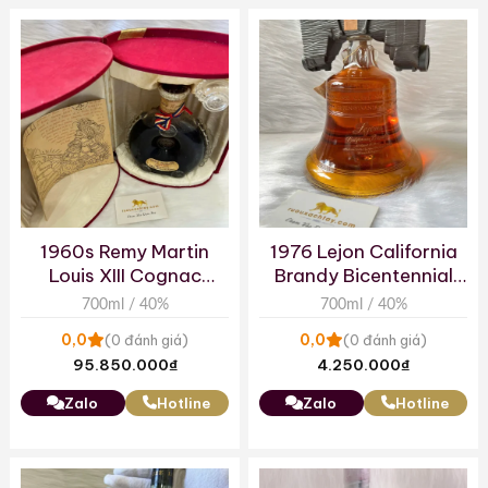
1960s Remy Martin
1976 Lejon California
Louis XIII Cognac
Brandy Bicentennial
Grande Champagne
Commemorative
700ml / 40%
700ml / 40%
Baccarat Decanter
Bottle
0,0
0,0
(0 đánh giá)
(0 đánh giá)
Rarest Reserve
95.850.000
₫
4.250.000
₫
Zalo
Hotline
Zalo
Hotline