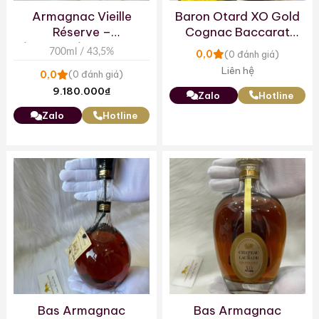
Armagnac Vieille
Baron Otard XO Gold
Réserve –
Cognac Baccarat
Sélectionnée par Lafite
Decanter
700ml / 43,5%
0,0
(0 đánh giá)
Rothschild
Liên hệ
0,0
(0 đánh giá)
9.180.000
₫
Zalo
Hotline
Zalo
Hotline
Bas Armagnac
Bas Armagnac