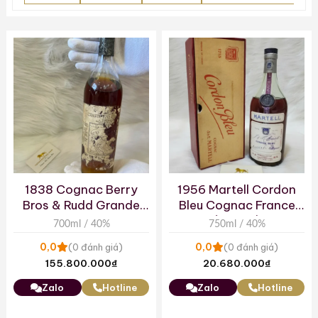
1838 Cognac Berry
1956 Martell Cordon
Bros & Rudd Grande
Bleu Cognac France
Champagne des
(750ml)
700ml / 40%
750ml / 40%
Heritiers
0,0
0,0
(0 đánh giá)
(0 đánh giá)
155.800.000
₫
20.680.000
₫
Zalo
Hotline
Zalo
Hotline