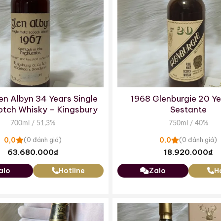
en Albyn 34 Years Single
1968 Glenburgie 20 Ye
otch Whisky – Kingsbury
Sestante
700ml / 51,3%
750ml / 40%
0,0
0,0
(0 đánh giá)
(0 đánh giá)
63.680.000
₫
18.920.000
₫
alo
Hotline
Zalo
H