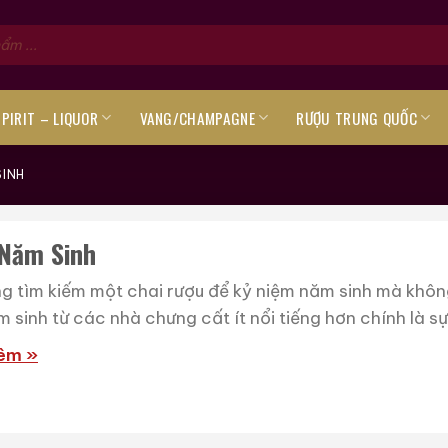
SPIRIT – LIQUOR
VANG/CHAMPAGNE
RƯỢU TRUNG QUỐC
SINH
Năm Sinh
g tìm kiếm một chai rượu để kỷ niệm năm sinh mà không
 sinh từ các nhà chưng cất ít nổi tiếng hơn chính là sự 
êm »