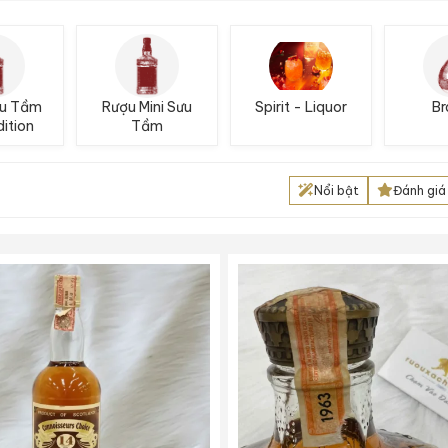
ưu Tầm
Rượu Mini Sưu
Spirit - Liquor
Br
ition
Tầm
Nổi bật
Đánh giá