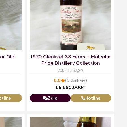
ar Old
1970 Glenlivet 33 Years – Malcolm
Pride Distillery Collection
700ml / 57,2%
0,0
(0 đánh giá)
55.680.000
₫
otline
Zalo
Hotline