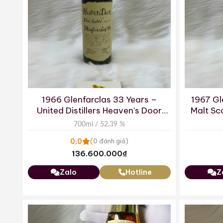
1966 Glenfarclas 33 Years –
1967 Gl
United Distillers Heaven’s Door
Malt Sc
Blue Label
700ml / 52,39 %
0,0
(0 đánh giá)
136.600.000
₫
Zalo
Hotline
Z