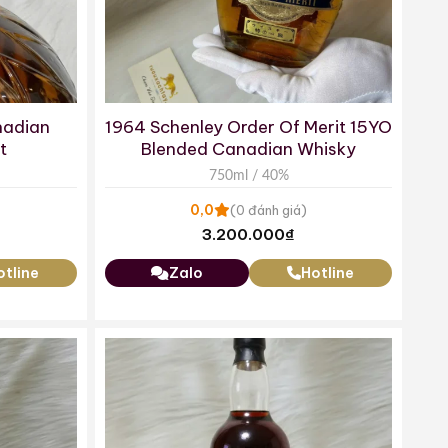
nadian
1964 Schenley Order Of Merit 15YO
t
Blended Canadian Whisky
750ml / 40%
0,0
(0 đánh giá)
3.200.000
₫
otline
Zalo
Hotline