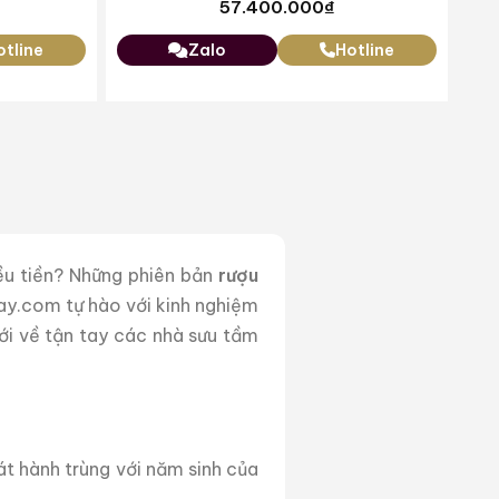
57.400.000
₫
otline
Zalo
Hotline
ều tiền? Những phiên bản
rượu
tay.com tự hào với kinh nghiệm
ới về tận tay các nhà sưu tầm
t hành trùng với năm sinh của