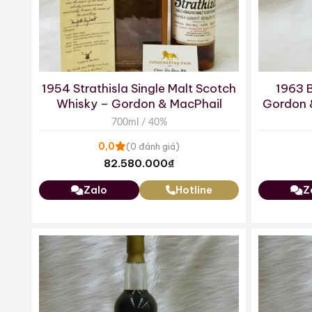
1954 Strathisla Single Malt Scotch
1963 B
Whisky – Gordon & MacPhail
Gordon 
700ml / 40%
0,0
(0 đánh giá)
82.580.000
₫
Zalo
Hotline
Z