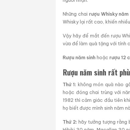
người nhận.
Những chai
rượu Whisky năm 
Whisky lại rất cao, khiến nhiề
Vậy hãy để mắt đến rượu Whi
vừa để làm quà tặng với tính 
Rượu năm sinh
hoặc
rượu 12 
Rượu năm sinh rất phù
Thứ 1:
không món quà nào gây
hoặc đóng chai trùng với năm
1982 thì cảm giác đầu tiên kh
họ biết được mình sinh năm n
Thứ 2:
hãy tưởng tượng rằng 
Hibiki 30 năm, Macallan 30 n