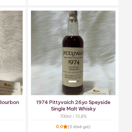
 Bourbon
1974 Pittyvaich 26yo Speyside
Single Malt Whisky
700ml / 55,8%
0,0
(0 đánh giá)