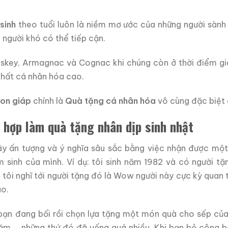
sinh
theo tuổi luôn là niềm mơ ước của những người sành r
u người khó có thể tiếp cận.
skey, Armagnac và Cognac khi chúng còn ở thời điểm giá 
chất cá nhân hóa cao.
con giáp
chính là
Quà tặng cá nhân hóa
vô cùng đặc biệt 
 hợp làm quà tặng nhân dịp sinh nhật
 ấn tượng và ý nghĩa sâu sắc bằng việc nhận được một
 sinh của mình. Ví dụ: tôi sinh năm 1982 và có người t
i tôi nghĩ tới người tặng đó là Wow người này cực kỳ quan
ào.
bạn đang bối rồi chọn lựa tặng một món quà cho sếp của
ăm,… những thứ đó đã uống quá nhiều. Khi bạn bỏ công b