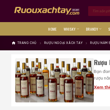
Skip
Tìm
to
kiếm
sản
content
phẩm
HOME
WHISKY
BRANDY
TRANG CHỦ
RƯỢU NGOẠI XÁCH TAY
RƯỢU NĂM 
Rượu 
Bạn đan
rượu năm
Xem th