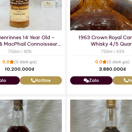
enrinnes 14 Year Old –
1963 Crown Royal Ca
& MacPhail Connoisseurs
Whisky 4/5 Quar
Choice
750ml / 40%
750ml / 43%
0,0
0,0
(0 đánh giá)
(0 đánh giá)
10.200.000
₫
3.880.000
₫
alo
Hotline
Zalo
H