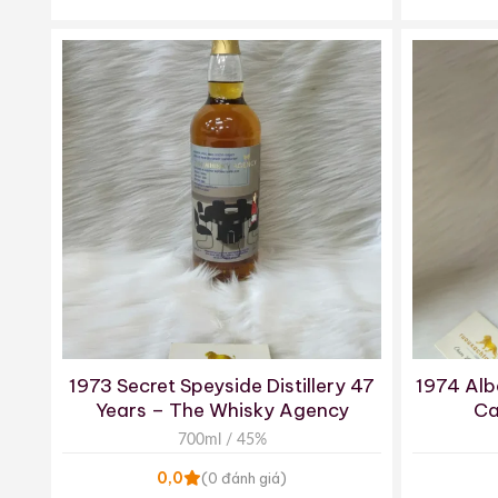
1973 Secret Speyside Distillery 47
1974 Alb
Years – The Whisky Agency
Ca
700ml / 45%
0,0
(0 đánh giá)