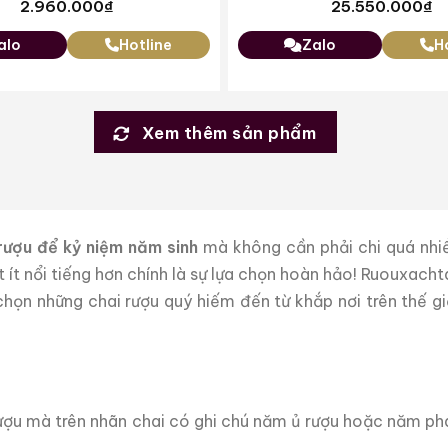
2.960.000
₫
25.550.000
₫
alo
Hotline
Zalo
H
Xem thêm sản phẩm
rượu để kỷ niệm năm sinh
mà không cần phải chi quá nhi
 ít nổi tiếng hơn chính là sự lựa chọn hoàn hảo! Ruouxach
họn những chai rượu quý hiếm đến từ khắp nơi trên thế gi
ượu mà trên nhãn chai có ghi chú năm ủ rượu hoặc năm phá