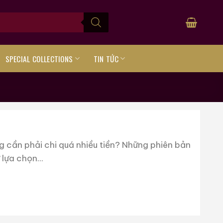
SPECIAL COLLECTIONS
TIN TỨC
 cần phải chi quá nhiều tiền? Những phiên bản
lựa chọn...