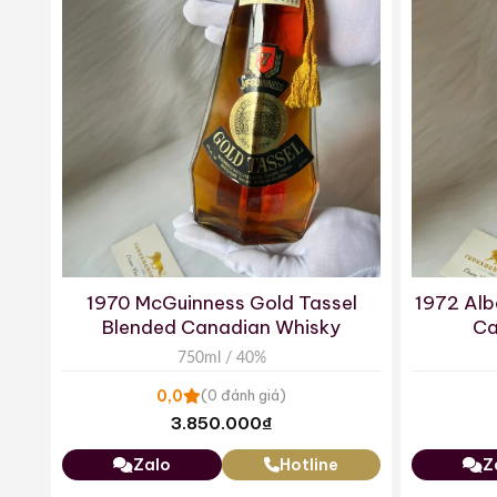
1970 McGuinness Gold Tassel
1972 Alb
Blended Canadian Whisky
Ca
750ml / 40%
0,0
(0 đánh giá)
3.850.000
₫
Zalo
Hotline
Z