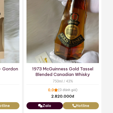
 – Gordon
1973 McGuinness Gold Tassel
Blended Canadian Whisky
750ml / 43%
0,0
(0 đánh giá)
2.820.000
₫
otline
Zalo
Hotline