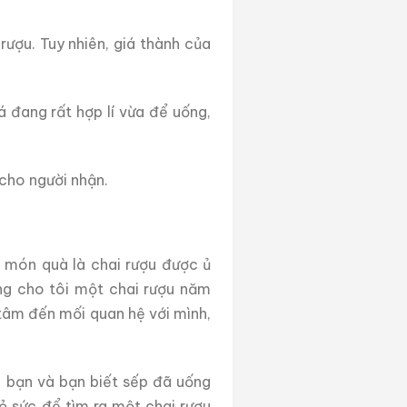
ượu. Tuy nhiên, giá thành của
đang rất hợp lí vừa để uống,
cho người nhận.
 món quà là chai rượu được ủ
ặng cho tôi một chai rượu năm
 tâm đến mối quan hệ với mình,
 bạn và bạn biết sếp đã uống
ỏ sức để tìm ra một chai rượu