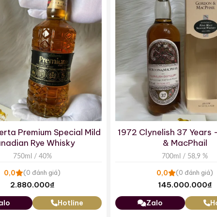
erta Premium Special Mild
1972 Clynelish 37 Years
nadian Rye Whisky
& MacPhail
750ml / 40%
700ml / 58,9 %
0,0
0,0
(0 đánh giá)
(0 đánh giá)
2.880.000
₫
145.000.000
₫
alo
Hotline
Zalo
H