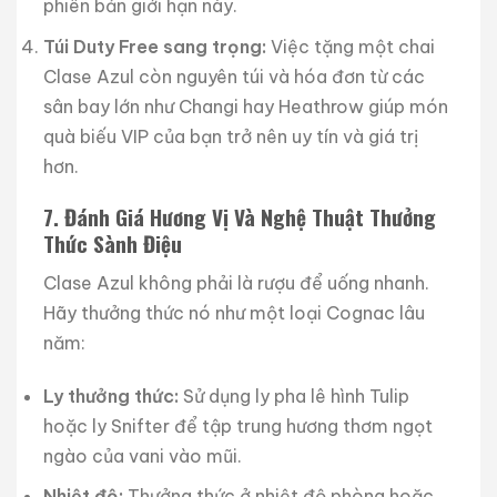
phiên bản giới hạn này.
Túi Duty Free sang trọng:
Việc tặng một chai
Clase Azul còn nguyên túi và hóa đơn từ các
sân bay lớn như Changi hay Heathrow giúp món
quà biếu VIP của bạn trở nên uy tín và giá trị
hơn.
7. Đánh Giá Hương Vị Và Nghệ Thuật Thưởng
Thức Sành Điệu
Clase Azul không phải là rượu để uống nhanh.
Hãy thưởng thức nó như một loại Cognac lâu
năm:
Ly thưởng thức:
Sử dụng ly pha lê hình Tulip
hoặc ly Snifter để tập trung hương thơm ngọt
ngào của vani vào mũi.
Nhiệt độ:
Thưởng thức ở nhiệt độ phòng hoặc