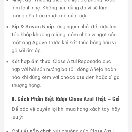
làm lạnh nhẹ. Không nên dùng đá vì sẽ làm
loãng cấu trúc mượt mà của rượu.
Sip & Savor:
Nhấp từng ngụm nhỏ, để rượu lan
tỏa khắp khoang miệng, cảm nhận vị ngọt của
mật ong Agave trước khi kết thúc bằng hậu vị
gỗ sồi ấm áp.
Kết hợp ẩm thực:
Clase Azul Reposado cực
hợp với hải sản nướng bơ tỏi; dòng Añejo hoàn
hảo khi dùng kèm với chocolate đen hoặc xì gà
thượng hạng.
8. Cách Phân Biệt Rượu Clase Azul Thật – Giả
Để bảo vệ quyền lợi khi mua hàng xách tay, hãy
lưu ý:
Chi tiết nắp chai:
Nút chuông của Clase Azul