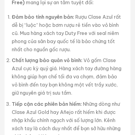
Free)
mang lại sự an tâm tuyệt đối:
Đảm bảo tính nguyên bản:
Rượu Clase Azul rất
dễ bị “luộc” hoặc bơm rượu rẻ tiền vào vỏ bình
cũ. Mua hàng xách tay Duty Free với seal niêm
phong của sân bay quốc tế là bảo chứng tốt
nhất cho nguồn gốc rượu.
Chất lượng bảo quản vỏ bình:
Vỏ gốm Clase
Azul cực kỳ quý giá. Hàng xách tay đường hàng
không giúp hạn chế tối đa va chạm, đảm bảo
vỏ bình đến tay bạn không một vết trầy xước,
giữ nguyên giá trị sưu tầm.
Tiếp cận các phiên bản hiếm:
Những dòng như
Clase Azul Gold hay Añejo rất hiếm khi được
nhập khẩu chính ngạch với số lượng lớn. Kênh
xách tay là cách duy nhất để bạn sở hữu những