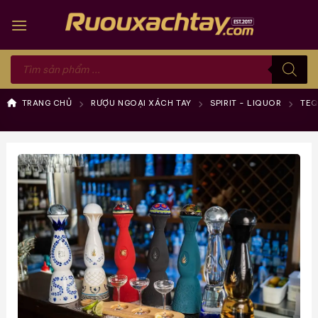
Skip
to
content
Tìm
kiếm
sản
phẩm
TRANG CHỦ
RƯỢU NGOẠI XÁCH TAY
SPIRIT - LIQUOR
TEQ