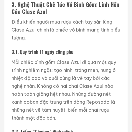
3. Nghệ Thuật Chế Tác Vỏ Bình Gốm: Linh Hồn
Của Clase Azul
Điều khiến người mua rượu xách tay săn lùng
Clase Azul chính là chiếc vỏ bình mang tính biểu
tượng.
3.1. Quy trình 11 ngày công phu
Mỗi chiếc bình gốm Clase Azul đi qua một quy
trình nghiêm ngặt: tạo hình, tráng men, nung ở
nhiệt độ cao và cuối cùng là vẽ tay bởi các
nghệ nhân. Không có hai chai Clase Azul nào
hoàn toàn giống hệt nhau. Những đường nét
xanh coban đặc trưng trên dòng Reposado là
những nét vẽ tâm huyết, biến mỗi chai rượu
thành một độc bản.
3.2. Tiếng “Chuông” định mệnh