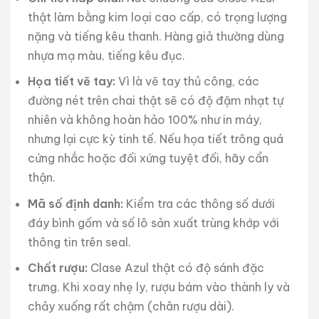
thật làm bằng kim loại cao cấp, có trọng lượng
nặng và tiếng kêu thanh. Hàng giả thường dùng
nhựa mạ màu, tiếng kêu đục.
Họa tiết vẽ tay:
Vì là vẽ tay thủ công, các
đường nét trên chai thật sẽ có độ đậm nhạt tự
nhiên và không hoàn hảo 100% như in máy,
nhưng lại cực kỳ tinh tế. Nếu họa tiết trông quá
cứng nhắc hoặc đối xứng tuyệt đối, hãy cẩn
thận.
Mã số định danh:
Kiểm tra các thông số dưới
đáy bình gốm và số lô sản xuất trùng khớp với
thông tin trên seal.
Chất rượu:
Clase Azul thật có độ sánh đặc
trưng. Khi xoay nhẹ ly, rượu bám vào thành ly và
chảy xuống rất chậm (chân rượu dài).