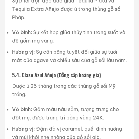
Sự phối trộn độc đáo giữa Tequila Plata và
Tequila Extra Añejo được ủ trong thùng gỗ sồi
Pháp.
Vỏ bình:
Sự kết hợp giữa thủy tinh trong suốt và
đế gốm mạ vàng.
Hương vị:
Sự cân bằng tuyệt đối giữa sự tươi
mát của agave và chiều sâu của gỗ sồi lâu năm.
5.4. Clase Azul Añejo (Đẳng cấp hoàng gia)
Được ủ 25 tháng trong các thùng gỗ sồi Mỹ
trắng.
Vỏ bình:
Gốm màu nâu sẫm, tượng trưng cho
đất mẹ, được trang trí bằng vàng 24K.
Hương vị:
Đậm đà vị caramel, quế, đinh hương
và mùi khói nhẹ nhàng của gỗ sồi già.