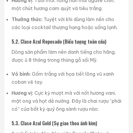
Hương vị:
Tươi mới, nồng nàn mùi agave chín,
một chút hương cam quýt và tiêu trắng.
Thưởng thức:
Tuyệt vời khi dùng làm nền cho
các loại cocktail thượng hạng hoặc uống lạnh.
5.2. Clase Azul Reposado (Biểu tượng toàn cầu)
Dòng sản phẩm làm nên danh tiếng cho hãng,
được ủ 8 tháng trong thùng gỗ sồi Mỹ.
Vỏ bình:
Gốm trắng với họa tiết lông vũ xanh
coban vẽ tay.
Hương vị:
Cực kỳ mượt mà với nốt hương vani,
mật ong và hạt dẻ nướng. Đây là chai rượu “phải
có” của bất kỳ quý ông sành rượu nào.
5.3. Clase Azul Gold (Sự giao thoa ánh kim)