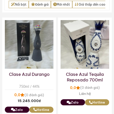
Nổi bật
Đánh giá
Mới nhất
Giá thấp đến cao
Clase Azul Durango
Clase Azul Tequila
Reposado 700ml
750ml / 44%
0,0
(0 đánh giá)
Liên hệ
0,0
(0 đánh giá)
15.245.000
₫
Zalo
Hotline
Zalo
Hotline