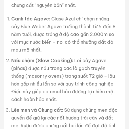
chưng cất “nguyên bản” nhất.
Canh tác Agave:
Clase Azul chỉ chọn những
cây Blue Weber Agave trưởng thành từ 6 đến 8
năm tuổi, được trồng ở độ cao gần 2.000m so
với mực nước biển – nơi có thổ nhưỡng đất đỏ
màu mỡ nhất.
Nấu chậm (Slow Cooking):
Lõi cây Agave
(piñas) được nấu trong các lò gạch truyền
thống (masonry ovens) trong suốt 72 giờ – lâu
hơn gấp nhiều lần so với quy trình công nghiệp.
Điều này giúp caramel hóa đường tự nhiên một
cách hoàn hảo nhất.
Lên men và Chưng cất:
Sử dụng chủng men độc
quyền để giữ lại các nốt hương trái cây và đất
mẹ. Rượu được chưng cất hai lần để đạt độ tinh