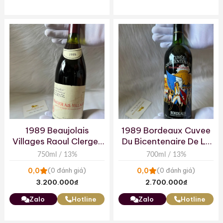
1989 Beaujolais
1989 Bordeaux Cuvee
Villages Raoul Clerget
Du Bicentenaire De La
AC
Revolution Francaise
750ml / 13%
700ml / 13%
0,0
0,0
(0 đánh giá)
(0 đánh giá)
3.200.000
₫
2.700.000
₫
Zalo
Hotline
Zalo
Hotline