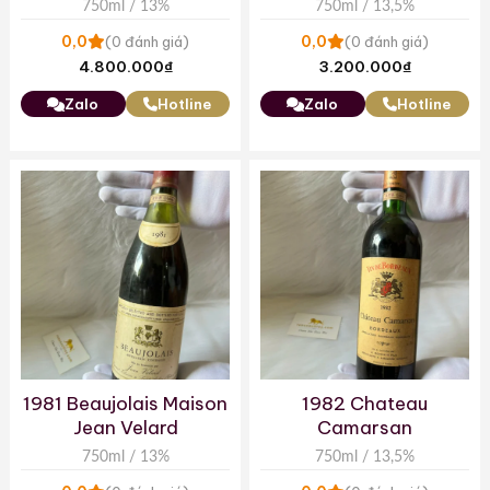
750ml / 13%
750ml / 13,5%
0,0
0,0
(0 đánh giá)
(0 đánh giá)
4.800.000
₫
3.200.000
₫
Zalo
Hotline
Zalo
Hotline
1981 Beaujolais Maison
1982 Chateau
Jean Velard
Camarsan
750ml / 13%
750ml / 13,5%