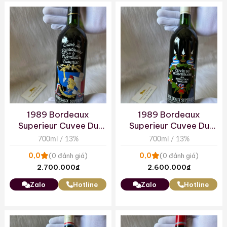
1989 Bordeaux
1989 Bordeaux
Superieur Cuvee Du
Superieur Cuvee Du
Bicentenaire De La
Bicentenaire De La
700ml / 13%
700ml / 13%
Revolution Francaise
Revolution Francaise
0,0
0,0
(0 đánh giá)
(0 đánh giá)
Ver1
Ver2
2.700.000
₫
2.600.000
₫
Zalo
Hotline
Zalo
Hotline