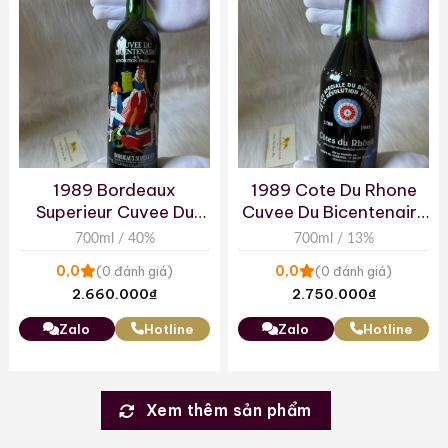
1989 Bordeaux
1989 Cote Du Rhone
Superieur Cuvee Du
Cuvee Du Bicentenaire
Bicentenaire De La
De La Revolution
700ml / 40%
700ml / 13%
Revolution Francaise
Francaise
0,0
0,0
(0 đánh giá)
(0 đánh giá)
Ver3
2.660.000
₫
2.750.000
₫
Zalo
Hotline
Zalo
Hotline
Xem thêm sản phẩm