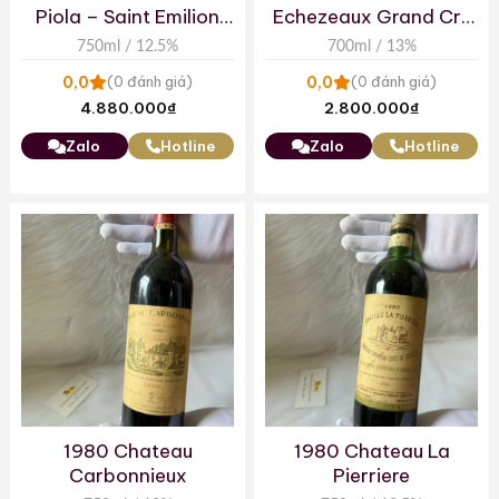
Piola – Saint Emilion
Echezeaux Grand Cru
Grand Cru Classe
Marche Aux Vins
750ml / 12.5%
700ml / 13%
0,0
0,0
(0 đánh giá)
(0 đánh giá)
4.880.000
₫
2.800.000
₫
Zalo
Hotline
Zalo
Hotline
1980 Chateau
1980 Chateau La
Carbonnieux
Pierriere