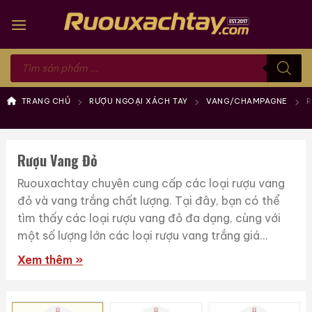
Skip
to
content
Tìm
kiếm
sản
phẩm
TRANG CHỦ
RƯỢU NGOẠI XÁCH TAY
VANG/CHAMPAGNE
R
Rượu Vang Đỏ
Ruouxachtay chuyên cung cấp các loại rượu vang
đỏ và vang trắng chất lượng. Tại đây, bạn có thể
tìm thấy các loại rượu vang đỏ đa dạng, cùng với
một số lượng lớn các loại rượu vang trắng giá...
Xem thêm »