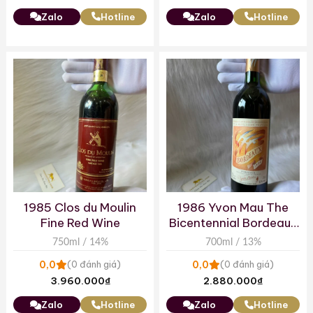
Zalo
Hotline
Zalo
Hotline
1985 Clos du Moulin
1986 Yvon Mau The
Fine Red Wine
Bicentennial Bordeaux
Commemorating The
750ml / 14%
700ml / 13%
French Revolution
0,0
0,0
(0 đánh giá)
(0 đánh giá)
3.960.000
₫
2.880.000
₫
Zalo
Hotline
Zalo
Hotline