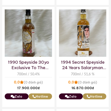
1990 Speyside 30yo
1994 Secret Speyside
Exclusive To The
24 Years Salaryman
Netherlands
Kintaro Label – Whisky
700ml / 50.4%
700ml / 51,6 %
Mew
0,0
0,0
(0 đánh giá)
(0 đánh giá)
17.900.000
₫
16.870.000
₫
Zalo
Hotline
Zalo
Hotline