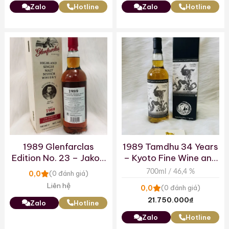
Zalo
Hotline
Zalo
Hotline
1989 Glenfarclas
1989 Tamdhu 34 Years
Edition No. 23 – Jakob
– Kyoto Fine Wine and
I.
Spirits
700ml / 46,4 %
0,0
(0 đánh giá)
Liên hệ
0,0
(0 đánh giá)
21.750.000
₫
Zalo
Hotline
Zalo
Hotline