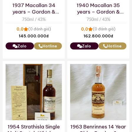
1937 Macallan 34
1940 Macallan 35
years – Gordon &
years – Gordon &
MacPhail
MacPhail
750ml / 43%
750ml / 43%
0,0
0,0
(0 đánh giá)
(0 đánh giá)
145.000.000
₫
162.800.000
₫
Zalo
Hotline
Zalo
Hotline
1954 Strathisla Single
1963 Benrinnes 14 Year