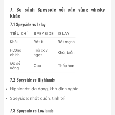
7. So sánh Speyside với các vùng whisky
khác
7.1 Speyside vs Islay
TIÊU CHÍ
SPEYSIDE
ISLAY
Khói
Rất ít
Rất mạnh
Hương
Trái cây,
Khói, biển
chính
ngọt
Độ dễ
Cao
Thấp hơn
uống
7.2 Speyside vs Highlands
Highlands: đa dạng, khó định nghĩa
Speyside: nhất quán, tinh tế
7.3 Speyside vs Lowlands