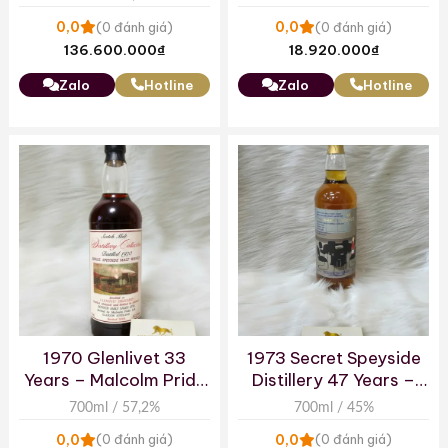
Door Blue Label
0,0
0,0
(0 đánh giá)
(0 đánh giá)
136.600.000
₫
18.920.000
₫
Zalo
Hotline
Zalo
Hotline
1970 Glenlivet 33
1973 Secret Speyside
Years – Malcolm Pride
Distillery 47 Years –
Distillery Collection
The Whisky Agency
700ml / 57,2%
700ml / 45%
0,0
0,0
(0 đánh giá)
(0 đánh giá)