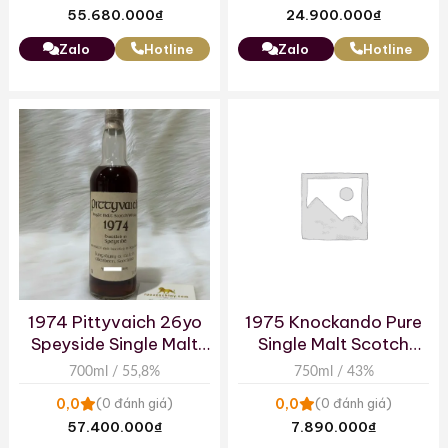
55.680.000
₫
24.900.000
₫
Zalo
Hotline
Zalo
Hotline
1974 Pittyvaich 26yo
1975 Knockando Pure
Speyside Single Malt
Single Malt Scotch
Whisky
Whisky
700ml / 55,8%
750ml / 43%
0,0
0,0
(0 đánh giá)
(0 đánh giá)
57.400.000
₫
7.890.000
₫