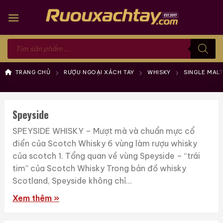
Skip
to
content
Tìm
kiếm
sản
phẩm
TRANG CHỦ
RƯỢU NGOẠI XÁCH TAY
WHISKY
SINGLE MAL
Speyside
SPEYSIDE WHISKY – Mượt mà và chuẩn mực cổ
điển của Scotch Whisky 6 vùng làm rượu whisky
của scotch 1. Tổng quan về vùng Speyside – “trái
tim” của Scotch Whisky Trong bản đồ whisky
Scotland, Speyside không chỉ...
Xem thêm »