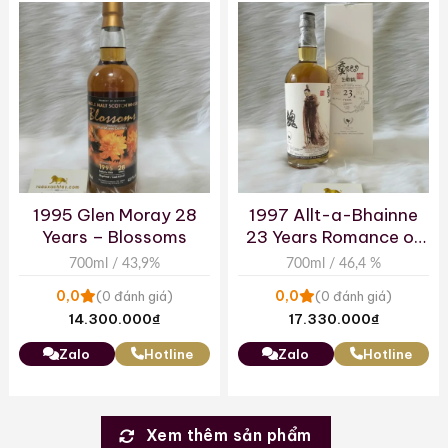
1995 Glen Moray 28
1997 Allt-a-Bhainne
Years – Blossoms
23 Years Romance of
the Three Kingdoms –
700ml / 43,9%
700ml / 46,4 %
The Whiskyfind
0,0
0,0
(0 đánh giá)
(0 đánh giá)
14.300.000
₫
17.330.000
₫
Zalo
Hotline
Zalo
Hotline
Xem thêm sản phẩm