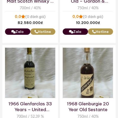
Malt Scotch Whisky –
Old – Gordon &
Gordon & MacPhail
MacPhail Connoisseurs
700ml / 40%
750ml / 40%
Choice
0,0
0,0
(0 đánh giá)
(0 đánh giá)
82.580.000
₫
10.200.000
₫
Zalo
Hotline
Zalo
Hotline
1966 Glenfarclas 33
1968 Glenburgie 20
Years – United
Year Old Sestante
Distillers Heaven’s
700ml / 52,39 %
750ml / 40%