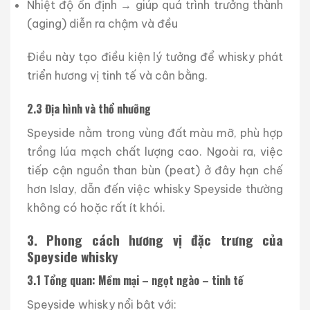
Nhiệt độ ổn định → giúp quá trình trưởng thành
(aging) diễn ra chậm và đều
Điều này tạo điều kiện lý tưởng để whisky phát
triển hương vị tinh tế và cân bằng.
2.3 Địa hình và thổ nhưỡng
Speyside nằm trong vùng đất màu mỡ, phù hợp
trồng lúa mạch chất lượng cao. Ngoài ra, việc
tiếp cận nguồn than bùn (peat) ở đây hạn chế
hơn Islay, dẫn đến việc whisky Speyside thường
không có hoặc rất ít khói.
3. Phong cách hương vị đặc trưng của
Speyside whisky
3.1 Tổng quan: Mềm mại – ngọt ngào – tinh tế
Speyside whisky nổi bật với: