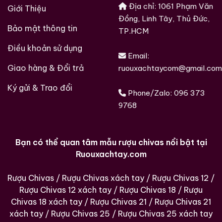
Địa chỉ: 1061 Phạm Văn
Giới Thiệu
Đồng, Linh Tây, Thủ Đức,
Bảo mật thông tin
TP.HCM
Điều khoản sử dụng
Email:
Giao hàng & Đổi trả
ruouxachtaycom@gmail.com
Ký gửi & Trao đổi
Phone/Zalo:
096 373
9768
Bạn có thể quan tâm mẫu rượu chivas nổi bật tại
Ruouxachtay.com
Rượu Chivas
/
Rượu Chivas xách tay
/
Rượu Chivas 12
/
Rượu Chivas 12 xách tay
/
Rượu Chivas 18
/
Rượu
Chivas 18 xách tay
/
Rượu Chivas 21
/
Rượu Chivas 21
xách tay
/
Rượu Chivas 25
/
Rượu Chivas 25 xách tay