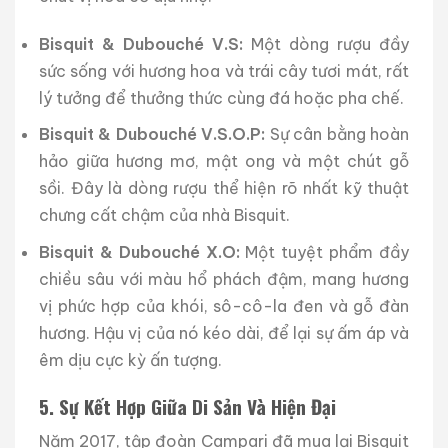
Bisquit & Dubouché V.S:
Một dòng rượu đầy
sức sống với hương hoa và trái cây tươi mát, rất
lý tưởng để thưởng thức cùng đá hoặc pha chế.
Bisquit & Dubouché V.S.O.P:
Sự cân bằng hoàn
hảo giữa hương mơ, mật ong và một chút gỗ
sồi. Đây là dòng rượu thể hiện rõ nhất kỹ thuật
chưng cất chậm của nhà Bisquit.
Bisquit & Dubouché X.O:
Một tuyệt phẩm đầy
chiều sâu với màu hổ phách đậm, mang hương
vị phức hợp của khói, sô-cô-la đen và gỗ đàn
hương. Hậu vị của nó kéo dài, để lại sự ấm áp và
êm dịu cực kỳ ấn tượng.
5. Sự Kết Hợp Giữa Di Sản Và Hiện Đại
Năm 2017, tập đoàn Campari đã mua lại Bisquit