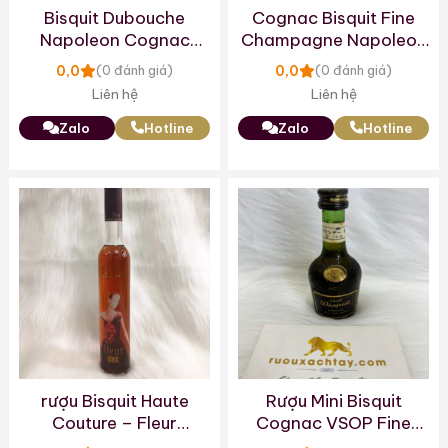
Bisquit Dubouche
Cognac Bisquit Fine
Napoleon Cognac
Champagne Napoleon
1960s
Baccarat Decanter
0,0
0,0
(0 đánh giá)
(0 đánh giá)
Liên hệ
Liên hệ
Zalo
Hotline
Zalo
Hotline
rượu Bisquit Haute
Rượu Mini Bisquit
Couture – Fleur
Cognac VSOP Fine
Cognac
Champagne