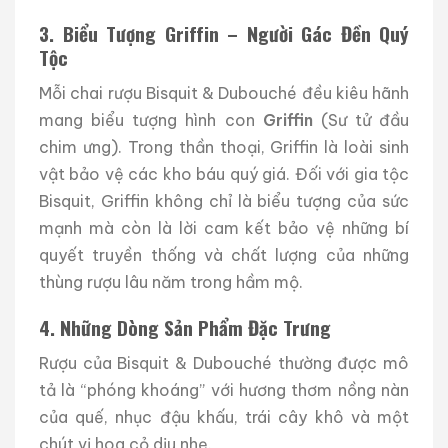
3. Biểu Tượng Griffin – Người Gác Đền Quý
Tộc
Mỗi chai rượu Bisquit & Dubouché đều kiêu hãnh
mang biểu tượng hình con
Griffin
(Sư tử đầu
chim ưng). Trong thần thoại, Griffin là loài sinh
vật bảo vệ các kho báu quý giá. Đối với gia tộc
Bisquit, Griffin không chỉ là biểu tượng của sức
mạnh mà còn là lời cam kết bảo vệ những bí
quyết truyền thống và chất lượng của những
thùng rượu lâu năm trong hầm mộ.
4. Những Dòng Sản Phẩm Đặc Trưng
Rượu của Bisquit & Dubouché thường được mô
tả là “phóng khoáng” với hương thơm nồng nàn
của quế, nhục đậu khấu, trái cây khô và một
chút vị hoa cỏ dịu nhẹ.