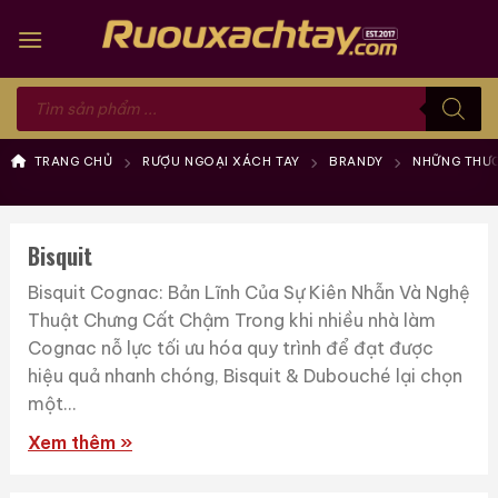
Skip
to
content
Tìm
kiếm
sản
phẩm
TRANG CHỦ
RƯỢU NGOẠI XÁCH TAY
BRANDY
NHỮNG THƯƠ
Bisquit
Bisquit Cognac: Bản Lĩnh Của Sự Kiên Nhẫn Và Nghệ
Thuật Chưng Cất Chậm Trong khi nhiều nhà làm
Cognac nỗ lực tối ưu hóa quy trình để đạt được
hiệu quả nhanh chóng, Bisquit & Dubouché lại chọn
một...
Xem thêm »