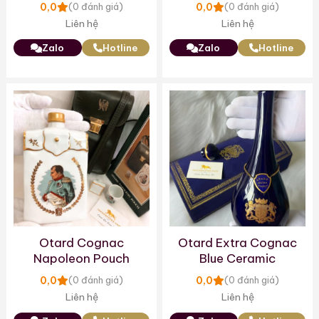
Limited Edition
0,0
0,0
(0 đánh giá)
(0 đánh giá)
Porcelain
Liên hệ
Liên hệ
Zalo
Hotline
Zalo
Hotline
Otard Cognac
Otard Extra Cognac
Napoleon Pouch
Blue Ceramic
0,0
0,0
(0 đánh giá)
(0 đánh giá)
Liên hệ
Liên hệ