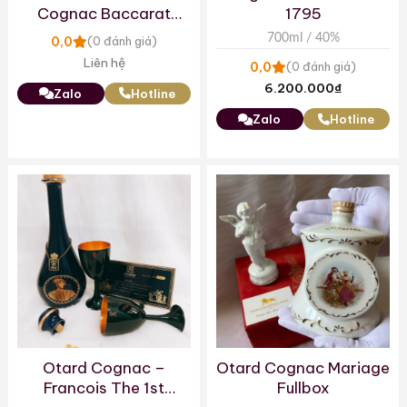
Cognac Baccarat
1795
Decanter
700ml / 40%
0,0
(0 đánh giá)
Liên hệ
0,0
(0 đánh giá)
6.200.000
₫
Zalo
Hotline
Zalo
Hotline
Otard Cognac –
Otard Cognac Mariage
Francois The 1st
Fullbox