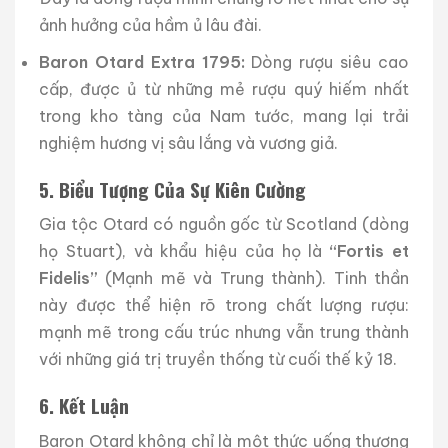
ảnh hưởng của hầm ủ lâu đài.
Baron Otard Extra 1795:
Dòng rượu siêu cao
cấp, được ủ từ những mẻ rượu quý hiếm nhất
trong kho tàng của Nam tước, mang lại trải
nghiệm hương vị sâu lắng và vương giả.
5. Biểu Tượng Của Sự Kiên Cường
Gia tộc Otard có nguồn gốc từ Scotland (dòng
họ Stuart), và khẩu hiệu của họ là
“Fortis et
Fidelis”
(Mạnh mẽ và Trung thành). Tinh thần
này được thể hiện rõ trong chất lượng rượu:
mạnh mẽ trong cấu trúc nhưng vẫn trung thành
với những giá trị truyền thống từ cuối thế kỷ 18.
6. Kết Luận
Baron Otard không chỉ là một thức uống thượng