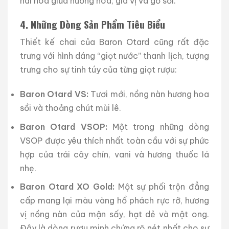
hài hòa giữa hương hoa, gia vị và gỗ sồi.
4. Những Dòng Sản Phẩm Tiêu Biểu
Thiết kế chai của Baron Otard cũng rất đặc
trưng với hình dáng “giọt nước” thanh lịch, tượng
trưng cho sự tinh túy của từng giọt rượu:
Baron Otard VS:
Tươi mới, nồng nàn hương hoa
sồi và thoảng chút mùi lê.
Baron Otard VSOP:
Một trong những dòng
VSOP được yêu thích nhất toàn cầu với sự phức
hợp của trái cây chín, vani và hương thuốc lá
nhẹ.
Baron Otard XO Gold:
Một sự phối trộn đẳng
cấp mang lại màu vàng hổ phách rực rỡ, hương
vị nồng nàn của mận sấy, hạt dẻ và mật ong.
Đây là dòng rượu minh chứng rõ nét nhất cho sự