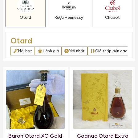
Otard
Rượu Hennessy
Chabot
Otard
Nổi bật
Đánh giá
Mới nhất
Giá thấp đến cao
Baron Otard XO Gold
Cognac Otard Extra