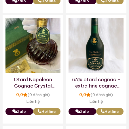
Zalo
Hotline
Zalo
Hotline
Otard Napoleon
rượu otard cognac –
Cognac Crystal
extra fine cognac
Decanter
napoleon
0,0
0,0
(0 đánh giá)
(0 đánh giá)
Liên hệ
Liên hệ
Zalo
Hotline
Zalo
Hotline