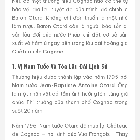
Nếu có một thương hiệu Cognac nào có thể tự
hào về “địa lợi” tuyệt đối của mình, đó chính là
Baron Otard. Không chỉ đơn thuần là một nhà
làm rượu, Baron Otard còn là người bảo tồn di
sản lâu đời của nước Pháp khi đặt cơ sở sản
xuất và hầm ủ ngay bên trong lâu đài hoàng gia
Château de Cognac
.
1. Vị Nam Tước Và Tòa Lâu Đài Lịch Sử
Thương hiệu được thành lập vào năm 1795 bởi
Nam tước Jean-Baptiste Antoine Otard
. Ông
là một nhân vật có tầm ảnh hưởng lớn, từng giữ
chức Thị trưởng của thành phố Cognac trong
suốt 20 năm.
Năm 1796, Nam tước Otard đã mua lại Château
de Cognac — nơi sinh của Vua François I. Thay