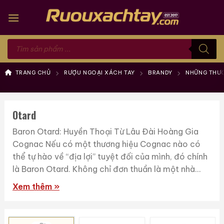
Skip
to
content
Tìm
kiếm
sản
phẩm
TRANG CHỦ
RƯỢU NGOẠI XÁCH TAY
BRANDY
NHỮNG THƯƠ
Otard
Baron Otard: Huyền Thoại Từ Lâu Đài Hoàng Gia
Cognac Nếu có một thương hiệu Cognac nào có
thể tự hào về “địa lợi” tuyệt đối của mình, đó chính
là Baron Otard. Không chỉ đơn thuần là một nhà...
Xem thêm »