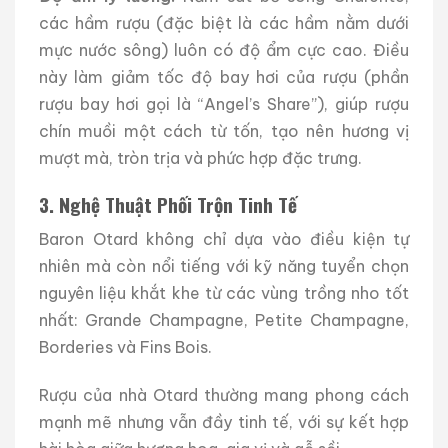
các hầm rượu (đặc biệt là các hầm nằm dưới
mực nước sông) luôn có độ ẩm cực cao. Điều
này làm giảm tốc độ bay hơi của rượu (phần
rượu bay hơi gọi là “Angel’s Share”), giúp rượu
chín muồi một cách từ tốn, tạo nên hương vị
mượt mà, tròn trịa và phức hợp đặc trưng.
3. Nghệ Thuật Phối Trộn Tinh Tế
Baron Otard không chỉ dựa vào điều kiện tự
nhiên mà còn nổi tiếng với kỹ năng tuyển chọn
nguyên liệu khắt khe từ các vùng trồng nho tốt
nhất: Grande Champagne, Petite Champagne,
Borderies và Fins Bois.
Rượu của nhà Otard thường mang phong cách
mạnh mẽ nhưng vẫn đầy tinh tế, với sự kết hợp