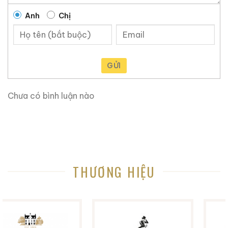
của trái cây, và hậu vị tinh tế kéo dài.
Anh
Chị
Loại 6.55 có hương thơm cam quýt, trái cây, ngọt
ngào như kẹo trước khi nuốt, vị êm dịu và ngọt ngào,
cùng những thay đổi tinh tế làm hài lòng vị giác.
GỬI
Hậu vị tự nhiên, hài hòa và sảng khoái dễ chịu. Hai loại
rượu cao lương đặc biệt này đều thể hiện phong cách
Chưa có bình luận nào
điển hình của rượu ủ lâu năm. Ông nói: “Rượu cao
lương lâu năm Kinmen Kaoliang Liquor được thiết kế
để trưng bày tại biên giới quốc gia, cho phép hương
thơm của nó lan tỏa ra quốc tế.”
Thiết kế sáng tạo – Kết hợp thẩm mỹ truyền thống
THƯƠNG HIỆU
và hiện đại
Thiết kế chai của “Rượu cao lương lâu năm Kinmen
Kaoliang Liquor 6.50” và “Rượu cao lương lâu năm
Kinmen Kaoliang Liquor 6.55” lấy cảm hứng từ sự vĩnh