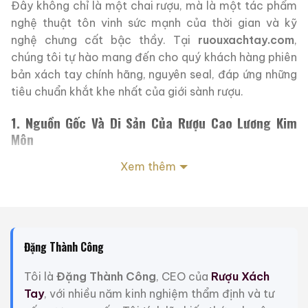
Đây không chỉ là một chai rượu, mà là một tác phẩm
nghệ thuật tôn vinh sức mạnh của thời gian và kỹ
nghệ chưng cất bậc thầy. Tại
ruouxachtay.com
,
chúng tôi tự hào mang đến cho quý khách hàng phiên
bản xách tay chính hãng, nguyên seal, đáp ứng những
tiêu chuẩn khắt khe nhất của giới sành rượu.
1. Nguồn Gốc Và Di Sản Của Rượu Cao Lương Kim
Môn
Kim Môn (Kinmen) là một hòn đảo nhỏ mang trong
Xem thêm
mình bề dày lịch sử và điều kiện tự nhiên độc đáo.
Chính thổ nhưỡng và khí hậu nơi đây đã tạo nên những
hạt cao lương chất lượng nhất, là nguyên liệu cốt lõi
tạo nên danh tiếng của hãng rượu Kinmen Kaoliang
Đặng Thành Công
Liquor (KKL).
Tôi là
Đặng Thành Công
, CEO của
Rượu Xách
Dòng
Time Collection 6.50
được ra đời nhằm mục
Tay
, với nhiều năm kinh nghiệm thẩm định và tư
đích lưu giữ những khoảnh khắc quý giá nhất trong