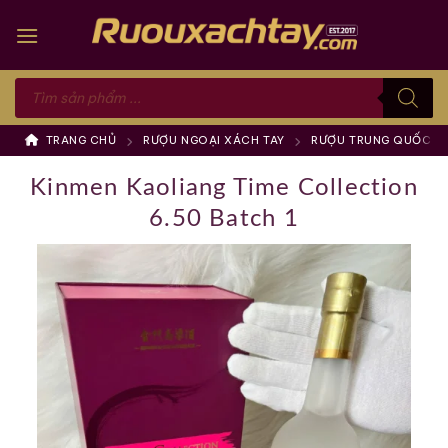
Skip
to
content
Tìm
kiếm
sản
phẩm
TRANG CHỦ
RƯỢU NGOẠI XÁCH TAY
RƯỢU TRUNG QUỐC
Kinmen Kaoliang Time Collection
6.50 Batch 1