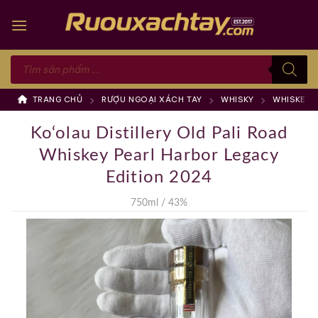
Skip
to
content
Tìm
kiếm
sản
phẩm
TRANG CHỦ
RƯỢU NGOẠI XÁCH TAY
WHISKY
WHISKEY 
Ko‘olau Distillery Old Pali Road
Whiskey Pearl Harbor Legacy
Edition 2024
750ml / 43%