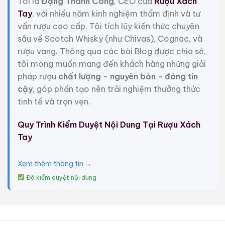
Tôi là
Đặng Thành Công
, CEO của
Rượu Xách
Đặc biệt, phiên bản
Old Pali Road Whiskey 2024
vừa
Tay
, với nhiều năm kinh nghiệm thẩm định và tư
cập bến tại
ruouxachtay.com
theo đường hàng
vấn rượu cao cấp. Tôi tích lũy kiến thức chuyên
không (xách tay) đang trở thành tâm điểm săn đón.
sâu về Scotch Whisky (như Chivas), Cognac, và
Hãy cùng chúng tôi khám phá lý do tại sao dòng
rượu vang. Thông qua các bài Blog được chia sẻ,
Whiskey này lại có sức hút mãnh liệt đến vậy.
tôi mong muốn mang đến khách hàng những giải
1. Ko‘olau Distillery: Câu Chuyện Về Những Người
pháp rượu
chất lượng - nguyên bản - đáng tin
Lính Thủy Quân Lục Chiến
cậy
, góp phần tạo nên trải nghiệm thưởng thức
tinh tế và trọn vẹn.
Đằng sau mỗi chai rượu ngon là một câu chuyện cảm
hứng.
Ko‘olau Distillery
không phải là một nhà máy
Quy Trình Kiểm Duyệt Nội Dung Tại Rượu Xách
công nghiệp khổng lồ; nó là tâm huyết của hai cựu
Tay
quân nhân Thủy quân lục chiến Mỹ – Eric và Ian.
Xem thêm thông tin →
Sứ mệnh:
Họ muốn tạo ra một dòng Whiskey phản
ánh đúng tinh thần của Hawaii: Kiên cường, thuần
Đã kiểm duyệt nội dung
khiết và nồng ấm.
Vị trí:
Nhà máy nằm dưới chân dãy núi Ko‘olau hùng
vĩ trên đảo Oahu. Tên gọi “Old Pali Road” được đặt