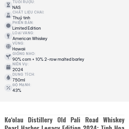
TUỔI RƯỢU:
NAS
CHẤT LIỆU CHAI:
Thuỷ tinh
PHIÊN BẢN:
Limited Edition
LOẠI VANG:
American Whiskey
VÙNG:
Hawaii
GIỐNG NHO:
90% corn + 10% 2-row malted barley
NIÊN VỤ:
2024
DUNG TÍCH:
750ml
ĐỘ MẠNH:
43%
Ko‘olau Distillery Old Pali Road Whiskey
Pearl Harbor Legacy Edition 2024: Tinh Hoa