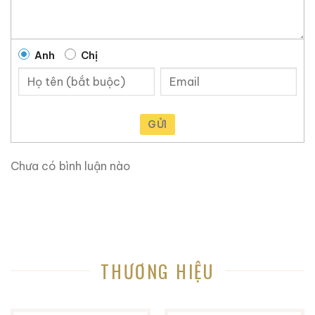
sạch sẽ.
3. Ghi Chú Thưởng Thức (Tasting Notes) Phiên Bản
Anh
Chị
2024
Nếu bạn là người yêu thích sự nhẹ nhàng nhưng đa
tầng, Old Pali Road Whiskey 2024 sẽ không làm bạn
thất vọng.
GỬI
Màu sắc:
Vàng rơm đậm, lấp lánh như nắng vùng
Chưa có bình luận nào
nhiệt đới.
Hương thơm (Nose):
Ngay khi mở nút, bạn sẽ cảm
nhận được hương vani ngọt ngào, tiếp theo là mùi
bắp rang bơ thoang thoảng và một chút hương hoa
dại đặc trưng của vùng đảo Hawaii.
THƯƠNG HIỆU
Vị giác (Palate):
Cực kỳ mượt mà. Vị ngọt của
caramel và mật ong lan tỏa, xen lẫn là vị cay nhẹ
của gỗ sồi và một chút béo ngậy của hạt hạnh