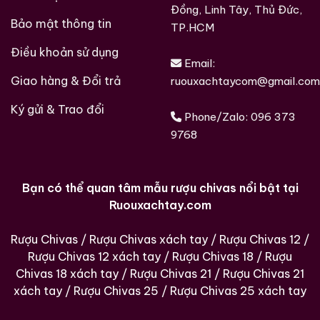
đường (sugar maple charcoal), kéo dài nhiều ngày.
Đồng, Linh Tây, Thủ Đức,
Bảo mật thông tin
TP.HCM
Quy trình này giúp loại bỏ các tạp chất thô, làm mềm
Điều khoản sử dụng
cấu trúc rượu và tạo nên cảm giác mượt mà đặc
Email:
trưng. Sau đó, rượu được ủ trong thùng gỗ sồi Mỹ mới,
Giao hàng & Đổi trả
ruouxachtaycom@gmail.com
được đốt cháy mặt trong, tại các kho ủ truyền thống
Ký gửi & Trao đổi
ở Lynchburg.
Phone/Zalo:
096 373
9768
Ghi chú nếm thử chi tiết
Màu sắc
Bạn có thể quan tâm mẫu rượu chivas nổi bật tại
Rượu có màu hổ phách đậm, ánh vàng nâu, phản
Ruouxachtay.com
chiếu sắc caramel và gỗ sồi cháy.
Rượu Chivas
/
Rượu Chivas xách tay
/
Rượu Chivas 12
/
Hương thơm
Rượu Chivas 12 xách tay
/
Rượu Chivas 18
/
Rượu
Hương mũi mở ra với vani, caramel và đường nâu. Tiếp
Chivas 18 xách tay
/
Rượu Chivas 21
/
Rượu Chivas 21
theo là mùi chuối chín nhẹ, gỗ sồi nướng và chút khói
xách tay
/
Rượu Chivas 25
/
Rượu Chivas 25 xách tay
than gỗ phong đặc trưng. Tổng thể hương thơm rõ