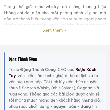
Trong thế giới rượu whisky, có những thương hiệu
không chỉ đại diện cho một phong cách vị giác, mà
còn trở thành biểu tượng văn hóa vượt ra ngoài phạm
vi của một thức uống. Jack Daniel’s là một trong số
Xem thêm
rất ít những cái tên đạt được vị thế đó. Phiên bản
Jack Daniel’s Guitar Gift Set 70cl
là minh chứng rõ
nét cho cách thương hiệu này kết nối rượu whisky với
âm nhạc, cá tính và tinh thần tự do đậm chất Mỹ, tạo
nên một sản phẩm vừa mang giá trị thưởng thức, vừa
Đặng Thành Công
sở hữu giá trị trưng bày và sưu tầm đặc biệt.
Tôi là
Đặng Thành Công
, CEO của
Rượu Xách
Di sản thương hiệu Jack Daniel’s
Tay
, với nhiều năm kinh nghiệm thẩm định và tư
Jack Daniel’s được thành lập vào năm 1866 tại thị
vấn rượu cao cấp. Tôi tích lũy kiến thức chuyên
trấn Lynchburg, bang Tennessee, Hoa Kỳ, và được
sâu về Scotch Whisky (như Chivas), Cognac, và
công nhận là nhà chưng cất rượu hợp pháp đầu tiên
rượu vang. Thông qua các bài Blog được chia sẻ,
của nước Mỹ. Người sáng lập, Jasper Newton “Jack”
tôi mong muốn mang đến khách hàng những giải
Daniel, không chỉ tạo ra một loại whisky, mà còn xây
pháp rượu
chất lượng - nguyên bản - đáng tin