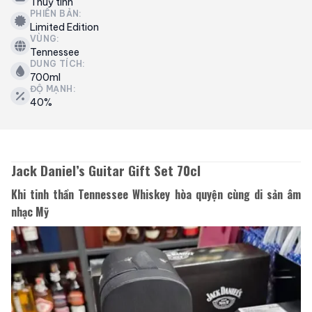
Thuỷ tinh
PHIÊN BẢN:
Limited Edition
VÙNG:
Tennessee
DUNG TÍCH:
700ml
ĐỘ MẠNH:
40%
Jack Daniel’s Guitar Gift Set 70cl
Khi tinh thần Tennessee Whiskey hòa quyện cùng di sản âm
nhạc Mỹ