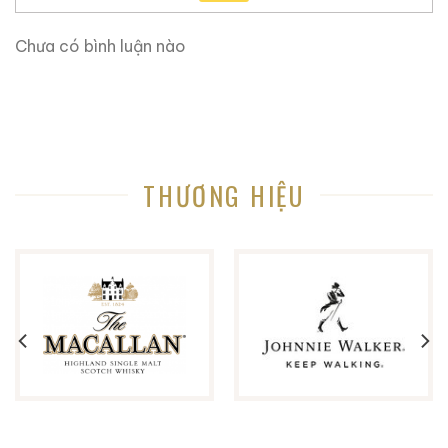
đầu đàn guitar, tạo nên tổng thể hài hòa giữa rượu và
âm nhạc.
Chưa có bình luận nào
Thiết kế này khiến bộ sản phẩm không chỉ là bao bì,
mà trở thành một vật phẩm trưng bày mang cá tính
mạnh, phù hợp với không gian phòng khách, phòng
làm việc, phòng nghe nhạc hoặc bộ sưu tập cá nhân.
THƯƠNG HIỆU
Phân loại rượu và xuất xứ
Jack Daniel’s Guitar Gift Set sử dụng
Jack Daniel’s
Old No.7 Tennessee Whiskey
, một trong những dòng
whisky nổi tiếng nhất thế giới.
Loại rượu:
Tennessee Whiskey
Quốc gia:
Hoa Kỳ
Vùng sản xuất:
Lynchburg, Tennessee
Tennessee Whiskey chịu sự quản lý nghiêm ngặt của