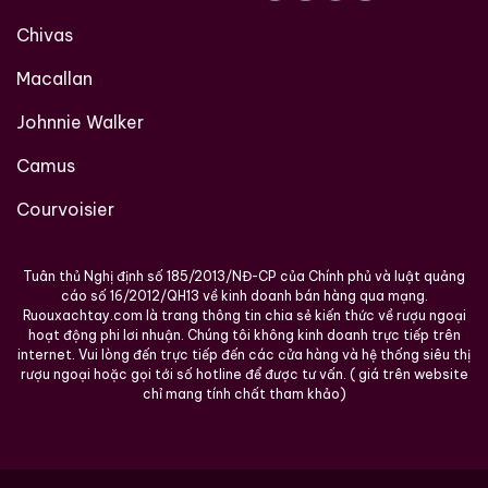
Uống nguyên chất để cảm nhận trọn vẹn bản sắc
Chivas
Tennessee
Macallan
Thêm đá lớn để làm dịu và mở hương
Pha chế cocktail cổ điển như Whiskey & Cola, Old
Johnnie Walker
Fashioned hoặc Lynchburg Lemonade
Camus
Tuy nhiên, trong bối cảnh của Guitar Gift Set, giá trị
Courvoisier
thưởng thức thường song hành cùng giá trị trưng bày
và trải nghiệm văn hóa.
Tuân thủ Nghị định số 185/2013/NĐ-CP của Chính phủ và luật quảng
Giá trị biểu tượng và sưu tầm
cáo số 16/2012/QH13 về kinh doanh bán hàng qua mạng.
Ruouxachtay.com là trang thông tin chia sẻ kiến thức về rượu ngoại
Jack Daniel’s Guitar Gift Set 70cl mang giá trị vượt
hoạt động phi lơi nhuận. Chúng tôi không kinh doanh trực tiếp trên
internet. Vui lòng đến trực tiếp đến các cửa hàng và hệ thống siêu thị
lên trên bản thân chai rượu. Đây là sản phẩm đại diện
rượu ngoại hoặc gọi tới số hotline để được tư vấn. ( giá trên website
cho sự giao thoa giữa whisky và âm nhạc, giữa truyền
chỉ mang tính chất tham khảo)
thống chưng cất và văn hóa đại chúng Mỹ.
Đối với người yêu âm nhạc, đặc biệt là guitar và rock,