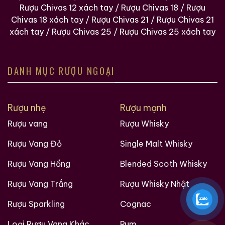
ngoại, những mẫu rượu quý hiếm, cách thưởng thức
Rượu Chivas 12 xách tay
/
Rượu Chivas 18
/
Rượu
rượu, kinh nghiệm phân biệt rượu, cách chọn lưa được
Chivas 18 xách tay
/
Rượu Chivas 21
/
Rượu Chivas 21
cửa hàng rượu ngoại uy tín và còn nhiều điều thú vị
xách tay
/
Rượu Chivas 25
/
Rượu Chivas 25 xách tay
hơn nữa đang chờ bạn khám phá.
Ruouxachtay.com rất vinh dự được đồng hành cùng
DANH MỤC RƯỢU NGOẠI
các bạn trên hành trình khám phá thế giới hương vị
này!
Rượu nhẹ
Rượu mạnh
Ruouxachtay.com – Cham Vào Đam Mê
Rượu vang
Rượu Whisky
Trăm Nghe Không Bằng Một Thấy
Rượu Vang Đỏ
Single Malt Whisky
Rượu Vang Hồng
Blended Scoth Whisky
Rượu Vang Trắng
Rượu Whisky Nhật
Rượu Sparkling
Cognac
Loại Rượu Vang Khác
Rum