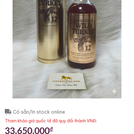
Có sẵn/In stock online
Tham khảo giá quốc tế đã quy đổi thành VNĐ:
₫
33.650.000