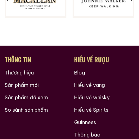
Zalo
Hotline
Zalo
Hotline
Giới Thiệu Một Số Mẫu Rượu Brandy
THÔNG TIN
HIỂU VỀ RƯỢU
Thương hiệu
Blog
Sản phẩm mới
Hiểu về vang
Sản phẩm đã xem
Hiểu về whisky
So sánh sản phẩm
Hiểu về Spirits
Guinness
Brandy Changyu Gold
Roi Des Rois Cognac
Thông báo
Medal