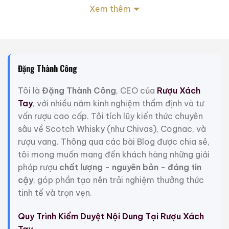
Xem thêm
–
Vị:
dày, ngọt mở đầu với caramel đậm, theo sau là
kẹo bơ cứng, hạt óc chó, gỗ sồi già và gia vị cay ấm.
–
Hậu vị:
dài, khô nhẹ, thoảng vị than gỗ và caramel
cháy – dấu ấn kinh điển của Wild Turkey thời kỳ Austin
Đặng Thành Công
Nichols.
Tôi là
Đặng Thành Công
, CEO của
Rượu Xách
Xuất xứ:
Mỹ (USA) – vùng
Kentucky
, cái nôi của
Tay
, với nhiều năm kinh nghiệm thẩm định và tư
bourbon truyền thống.
vấn rượu cao cấp. Tôi tích lũy kiến thức chuyên
sâu về Scotch Whisky (như Chivas), Cognac, và
Phiên bản Wild Turkey 12 Years Austin Nichols mang
rượu vang. Thông qua các bài Blog được chia sẻ,
giá trị sưu tầm bền vững và là đại diện tiêu biểu cho
tôi mong muốn mang đến khách hàng những giải
phong cách bourbon Kentucky cổ điển – mạnh mẽ,
pháp rượu
chất lượng - nguyên bản - đáng tin
sâu sắc và sang trọng.
cậy
, góp phần tạo nên trải nghiệm thưởng thức
tinh tế và trọn vẹn.
Giới Thiệu Một Số Mẫu Rượu Trung Quốc
Quy Trình Kiểm Duyệt Nội Dung Tại Rượu Xách