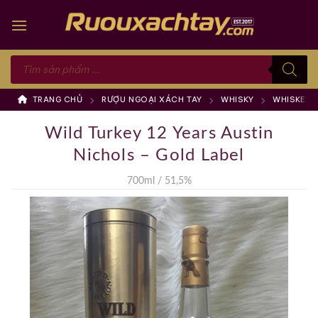
Skip
to
content
Tìm
kiếm
sản
phẩm
TRANG CHỦ
RƯỢU NGOẠI XÁCH TAY
WHISKY
WHISKEY 
Wild Turkey 12 Years Austin
Nichols – Gold Label
700ml / 51,5%