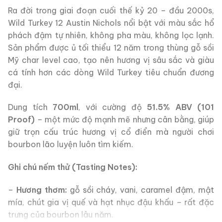
Ra đời trong giai đoạn cuối thế kỷ 20 – đầu 2000s,
Wild Turkey 12 Austin Nichols nổi bật với màu sắc hổ
phách đậm tự nhiên, không pha màu, không lọc lạnh.
Sản phẩm được ủ tối thiểu 12 năm trong thùng gỗ sồi
Mỹ char level cao, tạo nên hương vị sâu sắc và giàu
cá tính hơn các dòng Wild Turkey tiêu chuẩn đương
đại.
Dung tích
700ml
, với cường độ
51.5% ABV (101
Proof)
– một mức độ mạnh mẽ nhưng cân bằng, giúp
giữ trọn cấu trúc hương vị cổ điển mà người chơi
bourbon lão luyện luôn tìm kiếm.
Ghi chú nếm thử (Tasting Notes):
–
Hương thơm:
gỗ sồi cháy, vani, caramel đậm, mật
mía, chút gia vị quế và hạt nhục đậu khấu – rất đặc
trưng của bourbon lâu năm.