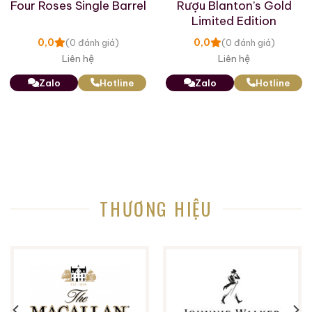
Four Roses Single Barrel
Rượu Blanton’s Gold
Giới Thiệu Một Số Mẫu Rượu Whisky
Limited Edition
0,0
0,0
(0 đánh giá)
(0 đánh giá)
Liên hệ
Liên hệ
Zalo
Hotline
Zalo
Hotline
THƯƠNG HIỆU
Macallan 18 Sherry
Macallan 18 Sherry
Oak 1997
Oak 1996
700ml / 43%
700ml / 43%
0,0
0,0
(0 đánh giá)
(0 đánh giá)
28.680.000
₫
28.880.000
₫