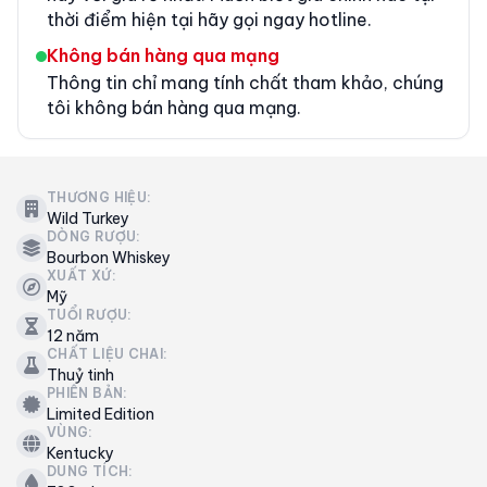
thời điểm hiện tại hãy gọi ngay hotline.
Không bán hàng qua mạng
Thông tin chỉ mang tính chất tham khảo, chúng
tôi không bán hàng qua mạng.
THƯƠNG HIỆU:
Wild Turkey
DÒNG RƯỢU:
Bourbon Whiskey
XUẤT XỨ:
Mỹ
TUỔI RƯỢU:
12 năm
CHẤT LIỆU CHAI:
Thuỷ tinh
PHIÊN BẢN:
Limited Edition
VÙNG:
Kentucky
DUNG TÍCH: