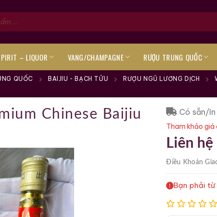
SPIRIT – LIQUOR
VANG/CHAMPAGNE
RƯỢU TRUNG QUỐC
UNG QUỐC
BAIJIU - BẠCH TỬU
RƯỢU NGŨ LƯƠNG DỊCH
Có sẵn/In
mium Chinese Baijiu
Tham khảo giá 
Liên hệ
Điều Khoản
Gia
Bạn phải từ