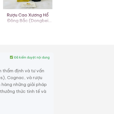
Rượu Cao Xương Hổ
Đông Bắc (Dongbei
hugu Jiu)
0,0
(0 đánh giá)
Liên hệ
Zalo
Hotline
Đã kiểm duyệt nội dung
m thẩm định và tư vấn
as), Cognac, và rượu
 hàng những giải pháp
 thưởng thức tinh tế và