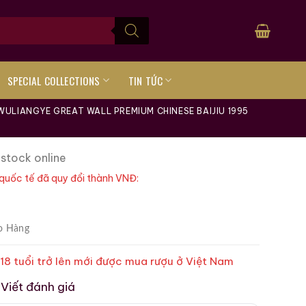
SPECIAL COLLECTIONS
TIN TỨC
WULIANGYE GREAT WALL PREMIUM CHINESE BAIJIU 1995
 stock online
quốc tế đã quy đổi thành VNĐ:
o Hàng
 18 tuổi trở lên mới được mua rượu ở Việt Nam
Viết đánh giá