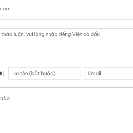
4.250.000
₫
Zalo
Hotline
nào.
Zalo
Hotline
uouxachtay.com
?
ng web nói về rượu ngoại: rượu whisky, rượu brandy, r
 loại rượu whisky cụ thể, hoặc hương vị và lịch sử đi
chi tiết nhỏ.
hị
h khi bạn không biết nhiều về rượu ngoại, tại đây chún
trong hơn 10 năm trong lĩnh vực này. Bạn sẽ tìm thấy 
ợu quý hiếm, cách thưởng thức rượu, kinh nghiệm phân
 nào
 uy tín và còn nhiều điều thú vị hơn nữa đang chờ bạn
h dự được đồng hành cùng các bạn trên hành trình kh