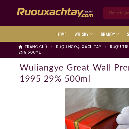
Skip
Tìm
to
kiếm
sản
content
phẩm
HOME
WHISKY
BRANDY
TRANG CHỦ
RƯỢU NGOẠI XÁCH TAY
RƯỢU TR
29% 500ML
Wuliangye Great Wall Pre
1995 29% 500ml