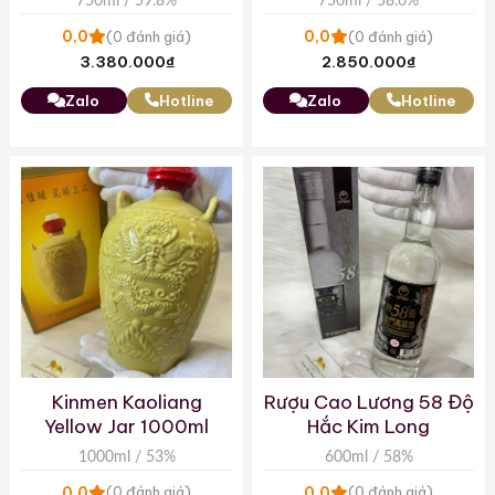
750ml / 59.8%
750ml / 58.6%
0,0
0,0
(0 đánh giá)
(0 đánh giá)
3.380.000
₫
2.850.000
₫
Zalo
Hotline
Zalo
Hotline
Kinmen Kaoliang
Rượu Cao Lương 58 Độ
Yellow Jar 1000ml
Hắc Kim Long
1000ml / 53%
600ml / 58%
0,0
0,0
(0 đánh giá)
(0 đánh giá)