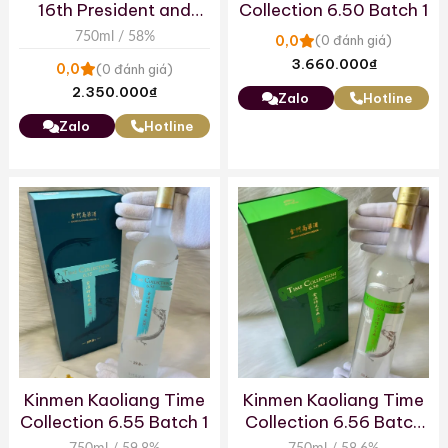
16th President and
Collection 6.50 Batch 1
Vice President’s
750ml / 58%
0,0
(0 đánh giá)
Inauguration Ceremony
3.660.000
₫
0,0
(0 đánh giá)
2.350.000
₫
Zalo
Hotline
Zalo
Hotline
Kinmen Kaoliang Time
Kinmen Kaoliang Time
Collection 6.55 Batch 1
Collection 6.56 Batch
2