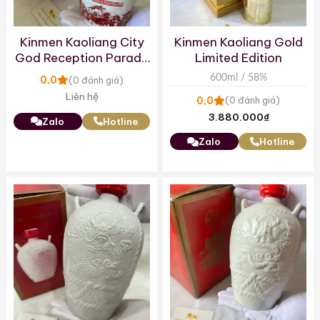
Kinmen Kaoliang City
Kinmen Kaoliang Gold
God Reception Parade
Limited Edition
2017
600ml / 58%
0,0
(0 đánh giá)
Liên hệ
0,0
(0 đánh giá)
3.880.000
₫
Zalo
Hotline
Zalo
Hotline