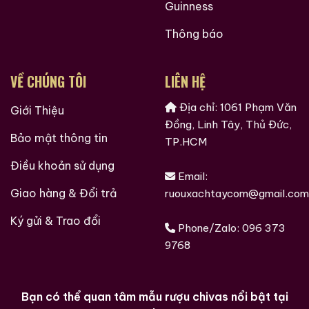
Guinness
Thông báo
VỀ CHÚNG TÔI
LIÊN HỆ
Địa chỉ: 1061 Phạm Văn
Giới Thiệu
Đồng, Linh Tây, Thủ Đức,
Bảo mật thông tin
TP.HCM
Điều khoản sử dụng
Email:
Giao hàng & Đổi trả
ruouxachtaycom@gmail.com
Ký gửi & Trao đổi
Phone/Zalo:
096 373
9768
Bạn có thể quan tâm mẫu rượu chivas nổi bật tại