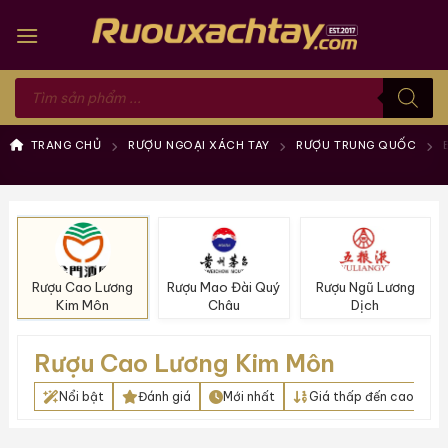
Skip
to
content
Tìm
kiếm
sản
phẩm
TRANG CHỦ
RƯỢU NGOẠI XÁCH TAY
RƯỢU TRUNG QUỐC
Rượu Cao Lương
Rượu Mao Đài Quý
Rượu Ngũ Lương
Kim Môn
Châu
Dịch
Rượu Cao Lương Kim Môn
Nổi bật
Đánh giá
Mới nhất
Giá thấp đến cao