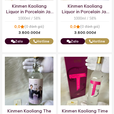
Kinmen Kaoliang
Kinmen Kaoliang
Liquor in Porcelain Jar
Liquor in Porcelain Jar
1000ml 2007
1000ml 2008
1000ml / 58%
1000ml / 58%
0,0
0,0
(0 đánh giá)
(0 đánh giá)
3.800.000
₫
3.800.000
₫
Zalo
Hotline
Zalo
Hotline
Kinmen Kaoliang The
Kinmen Kaoliang Time