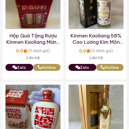
Hộp Quà Tặng Rượu
Kinmen Kaoliang 58%
Kinmen Kaoliang Mừng
Cao Lương Kim Môn
Năm Mới 2025
Rồng Bạch Kim
0,0
0,0
(0 đánh giá)
(0 đánh giá)
Liên hệ
Liên hệ
Zalo
Hotline
Zalo
Hotline