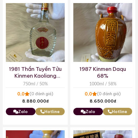
1981 Thần Tuyền Tửu
1987 Kinmen Daqu
Kinmen Kaoliang
68%
Liquor
750ml / 50%
1000ml / 58%
0,0
0,0
(0 đánh giá)
(0 đánh giá)
8.880.000
₫
8.650.000
₫
Zalo
Hotline
Zalo
Hotline