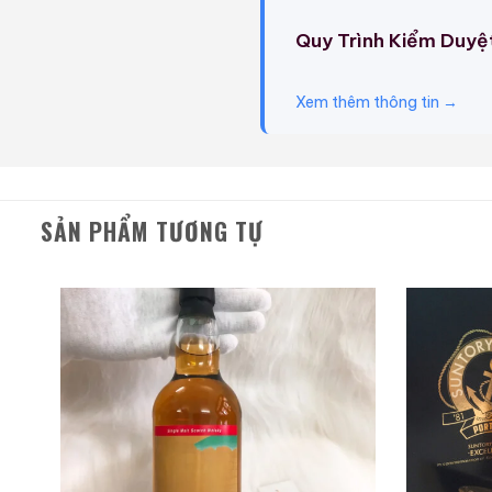
Master Blender bậc thầ
Quy Trình Kiểm Duyệ
Hậu vị:
Dư vị kéo dài,
một chiều nắng vàng rự
Xem thêm thông tin →
4. Tại sao phiên b
Là một người sưu tầm lâu
Chất lượng.
SẢN PHẨM TƯƠNG TỰ
Giá trị lịch sử:
Nó lưu g
khẳng định cái tầm củ
Khả năng tăng trưởng
vững trong các sàn đấu
hơn chứ hiếm khi mất g
Món quà của sự đẳng
trí hoàn hảo nhất tron