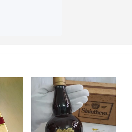
ận như đang đắm chìm vào
ếu tố:
Lịch sử – Độ hiếm –
ể các thương hiệu Nhật Bản
u lớn luôn có giá trị bền
này sẽ chỉ trở nên đắt đỏ
 golf, đây là món đồ trang
ỗi khi tiếp khách.