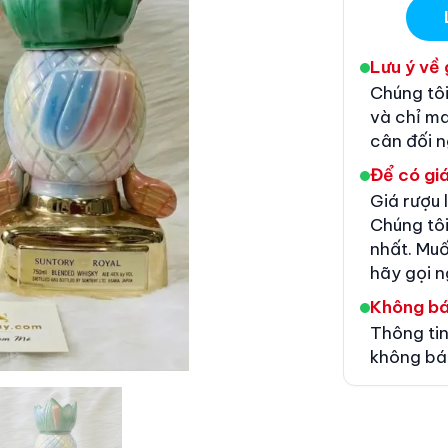
Lưu ý về 
Chúng tôi
và chỉ m
cân đối 
Để có giá
Giá rượu 
Chúng tôi
nhất. Muố
hãy gọi n
Không b
Thông tin
không bá