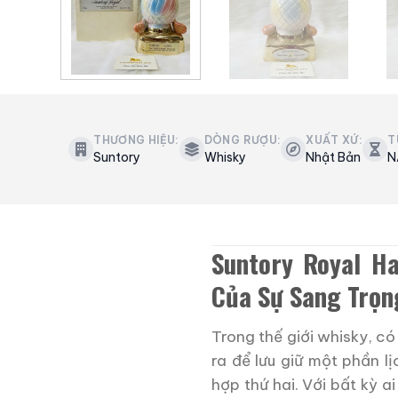
THƯƠNG HIỆU:
DÒNG RƯỢU:
XUẤT XỨ:
T
Suntory
Whisky
Nhật Bản
N
Suntory Royal H
Của Sự Sang Trọn
Trong thế giới whisky, c
ra để lưu giữ một phần lị
hợp thứ hai. Với bất kỳ 