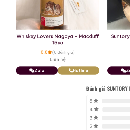
5. Lời khuyên cho 
Sở hữu một siêu phẩm nh
o
Whiskey Lovers Nagoya – Macduff
Suntory
Bảo quản:
Hãy giữ cha
15yo
vẹn. Nhãn chai của phiê
0,0
(0 đánh giá)
Kiểm định:
Hiện nay tr
Liên hệ
hoặc các chuyên gia s
Zalo
Hotline
Z
Kết luận
Đánh giá SUNTORY R
Suntory Royal Hawaiian O
của lịch sử whisky Nhật 
5
đại diện cho tinh hoa, ch
4
3
Hy vọng những chia sẻ củ
2