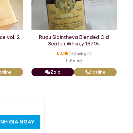
ion
, bạn cần lưu ý:
ce vol. 2
Rượu Slaintheva Blended Old
ể bảo vệ nhãn chai nguyên
Scotch Whisky 1970s
0,0
(0 đánh giá)
 mua từ những nguồn uy tín
Liên hệ
ực.
otline
Zalo
Hotline
ượu, nó là một chương hồi
 bảo vật không thể thiếu,
quốc tế.
NH GIÁ NGAY
ẩm này. Nếu bạn có bất kỳ