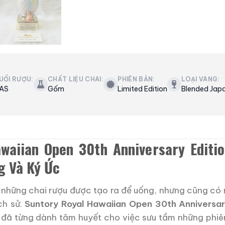
UỔI RƯỢU:
CHẤT LIỆU CHAI:
PHIÊN BẢN:
LOẠI VANG:
AS
Gốm
Limited Edition
Blended Jap
awaiian Open 30th Anniversary Editi
g Và Ký Ức
ó những chai rượu được tạo ra để uống, nhưng cũng có
ch sử.
Suntory Royal Hawaiian Open 30th Anniversar
ai đã từng dành tâm huyết cho việc sưu tầm những phiên