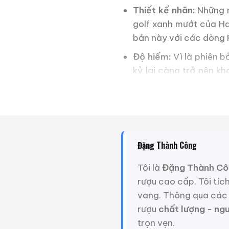
Thiết kế nhãn:
Những n
golf xanh mướt của Haw
bản này với các dòng R
Độ hiếm:
Vì là phiên b
kỷ lại càng trở nên k
hảo là niềm mơ ước của
3. Bản giao hưởng 
Dòng Suntory Royal từ lâ
Đặng Thành Công
Suntory (trước khi những 
Tôi là
Đặng Thành Cô
Hương:
Vẫn giữ được 
rượu cao cấp. Tôi tíc
sự hòa quyện giữa hươn
vang. Thông qua các 
Vị:
Sự êm ái khi chạm đ
rượu
chất lượng - ng
nhưng vô cùng thanh 
trọn vẹn.