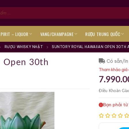
SPIRIT – LIQUOR
VANG/CHAMPAGNE
RƯỢU TRUNG QUỐC
RƯỢU WHISKY NHẬT
SUNTORY ROYAL HAWAIIAN OPEN 30TH 
Có sẵn/In
 Open 30th
Tham khảo giá 
7.990.0
Điều Khoản
Gia
Bạn phải từ