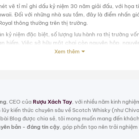
ét vẽ tỉ mỉ ghi dấu kỷ niệm 30 năm giải đấu, với họa t
aii. Đối với những nhà sưu tầm, đây là điểm nhấn giá 
oyal thông thường trên thị trường.
ản kỷ niệm đặc biệt, số lượng lưu hành ra thị trường vốn
han hiếm. Việc sở hữu một chai còn nguyên hộp, nguyê
 nhiều “tay chơi” whisky Nhật.
Xem thêm
hương vị “Royal”
u đã được coi là đỉnh cao của sự phối trộn trong phâ
cái tên như Yamazaki hay Hibiki lên ngôi).
ng
, CEO của
Rượu Xách Tay
, với nhiều năm kinh nghiệ
sự mượt mà đặc trưng, hương thơm của dòng 30th An
h lũy kiến thức chuyên sâu về Scotch Whisky (như Chiv
g mật ong, hoa cỏ nhiệt đới và chút cay nồng nhẹ nhà
bài Blog được chia sẻ, tôi mong muốn mang đến khách
ầu lưỡi là cảm giác đầu tiên, sau đó là tầng hương vị 
uyên bản - đáng tin cậy
, góp phần tạo nên trải nghiệm
tao. Đây là sự kết hợp hoàn hảo giữa kỹ thuật phối