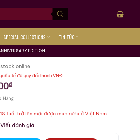
SPECIAL COLLECTIONS
TIN TỨC
ANNIVERSARY EDITION
 stock online
quốc tế đã quy đổi thành VNĐ:
₫
00
o Hàng
 18 tuổi trở lên mới được mua rượu ở Việt Nam
Viết đánh giá