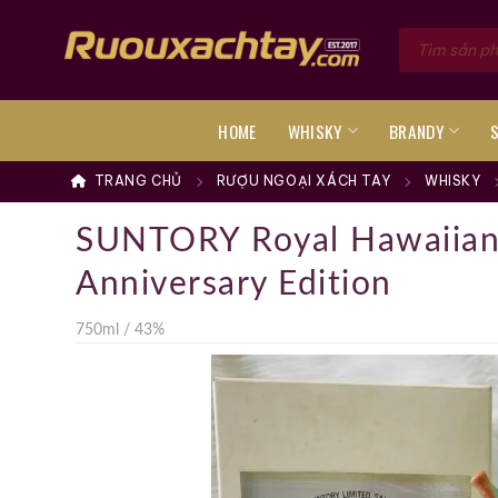
Skip
Tìm
to
kiếm
sản
content
phẩm
HOME
WHISKY
BRANDY
TRANG CHỦ
RƯỢU NGOẠI XÁCH TAY
WHISKY
SUNTORY Royal Hawaiian
Anniversary Edition
750ml / 43%