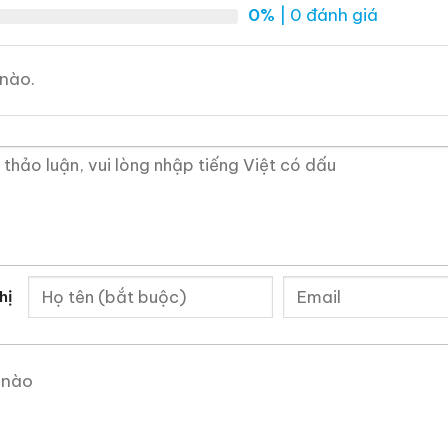
 sưu tầm hay thẩm định, tôi luôn sẵn sàng trao đổi để
0%
| 0 đánh giá
nào.
 Mẫu Rượu Trung Quốc
hị
 nào
Rượu Mao Đài Quý
Rượu Mao Đài Quý