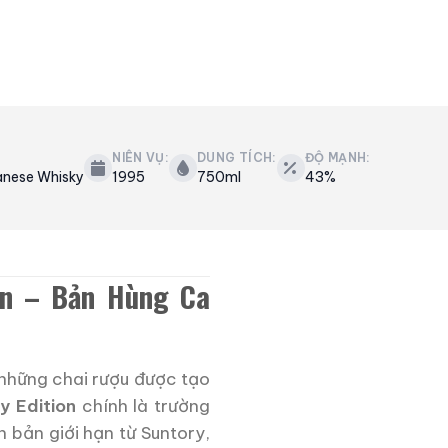
NIÊN VỤ:
DUNG TÍCH:
ĐỘ MẠNH:
anese Whisky
1995
750ml
43%
on – Bản Hùng Ca
 những chai rượu được tạo
y Edition
chính là trường
 bản giới hạn từ Suntory,