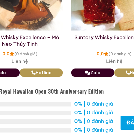
nhà sưu tầm
ư
Suntory Royal Hawaiian Open 30th Anniversary Edit
 Whisky Excellence – Mỏ
Suntory Whisky Excellen
i ở nơi tránh ánh sáng trực tiếp, nhiệt độ ổn định đ
Neo Thủy Tinh
n bản này là “linh hồn” của giá trị sưu tầm.
0,0
0,0
(0 đánh giá)
(0 đánh giá)
ên thị trường có nhiều phiên bản giả mạo, hãy luôn tìm
Liên hệ
Liên hệ
ưu tầm có kinh nghiệm lâu năm để đảm bảo tính xác th
alo
Hotline
Zalo
H
oyal Hawaiian Open 30th Anniversary Edition
pen 30th Anniversary Edition không chỉ là một chai r
Bản. Đối với những nhà sưu tầm chân chính, đây là một
0%
| 0 đánh giá
o sự kết nối giữa văn hóa Nhật Bản và thế giới thể thao 
0%
| 0 đánh giá
0%
| 0 đánh giá
ĐÁ
a tôi sẽ giúp bạn hiểu rõ hơn về giá trị của tuyệt ph
0%
| 0 đánh giá