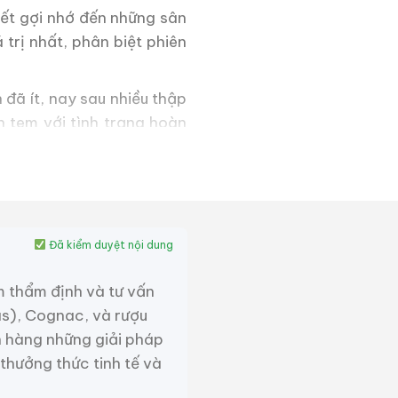
iết gợi nhớ đến những sân
trị nhất, phân biệt phiên
 đã ít, nay sau nhiều thập
n tem với tình trạng hoàn
n khúc whisky cao cấp của
Đã kiểm duyệt nội dung
m thẩm định và tư vấn
niversary này mang theo
as), Cognac, và rượu
ng của gỗ sồi già.
 hàng những giải pháp
phức hợp, sâu lắng, đậm đà
 thưởng thức tinh tế và
 trộn điêu luyện của các