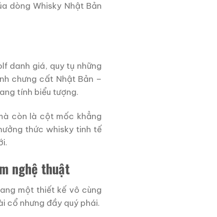
ủa dòng Whisky Nhật Bản
lf danh giá, quy tụ những
gành chưng cất Nhật Bản –
ang tính biểu tượng.
, mà còn là cột mốc khẳng
hưởng thức whisky tinh tế
i.
hẩm nghệ thuật
ang một thiết kế vô cùng
oài cổ nhưng đầy quý phái.