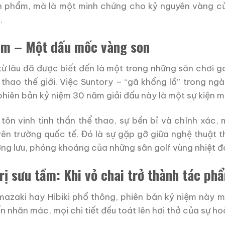
ản phẩm, mà là một minh chứng cho kỷ nguyên vàng c
.
năm – Một dấu mốc vàng son
ừ lâu đã được biết đến là một trong những sân chơi go
 thao thế giới. Việc Suntory – “gã khổng lồ” trong n
hiên bản kỷ niệm 30 năm giải đấu này là một sự kiện m
tôn vinh tinh thần thể thao, sự bền bỉ và chính xác
trên trường quốc tế. Đó là sự gặp gỡ giữa nghệ thuật t
g lưu, phóng khoáng của những sân golf vùng nhiệt đớ
trị sưu tầm: Khi vỏ chai trở thành tác p
azaki hay Hibiki phổ thông, phiên bản kỷ niệm này m
n nhãn mác, mọi chi tiết đều toát lên hơi thở của sự h