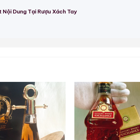
y tại Suntory.
t Nội Dung Tại Rượu Xách Tay
 ấm áp, khiến người thưởng thức phải chậm rãi cảm nh
c rỡ tại Hawaii.
ản này lại “đáng đồng tiền bát gạo”?
 năm, tôi thường đánh giá một chai rượu dựa trên ba y
iữ ký ức về thời kỳ mà những giải đấu quốc tế là nơi đ
a mình.
:
Những phiên bản kỷ niệm có liên quan đến các giải đấ
 giá whisky quốc tế. Theo thời gian, những chai rượu 
iá.
 cấp:
Nếu bạn là người yêu thích thể thao, đặc biệt là
g căn phòng sưu tập, khơi gợi những câu chuyện thú vị m