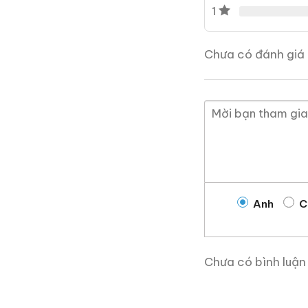
câu hỏi nào về quá trình
1
whisky Nhật.
Chưa có đánh giá 
Giới Thiệu Một Số
Anh
C
Chưa có bình luận
Rượu Thuốc Chí Bảo