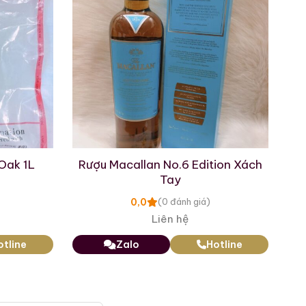
2.660.000
₫
Zalo
Hotline
Oak 1L
Rượu Macallan No.6 Edition Xách
Tay
0,0
(0 đánh giá)
Liên hệ
otline
Zalo
Hotline