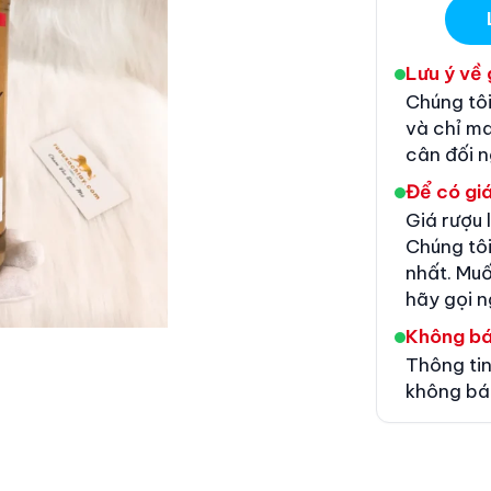
Lưu ý về 
Chúng tôi
và chỉ m
cân đối 
Để có giá
Giá rượu 
Chúng tôi
nhất. Muố
hãy gọi n
Không b
Thông tin
không bá