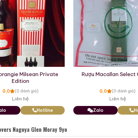
19.280.000
₫
23.750.000
₫
Zalo
Hotline
Zalo
Hotline
 Mẫu Rượu Whisky
rangie Milsean Private
Rượu Macallan Select 
Edition
0,0
0,0
(0 đánh giá)
(0 đánh giá)
Liên hệ
Liên hệ
alo
Hotline
Zalo
H
overs Nagoya Glen Moray 9yo