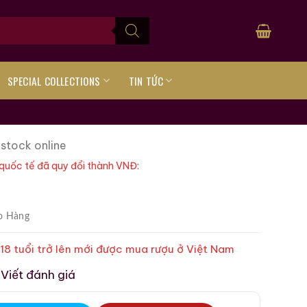
SPECIAL COLLECTIONS
TIN TỨC
 stock online
quốc tế đã quy đổi thành VNĐ:
o Hàng
 18 tuổi trở lên mới được mua rượu ở Việt Nam
Viết đánh giá