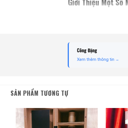
Giới Thiệu Một Số
Công Đặng
Xem thêm thông tin →
SẢN PHẨM TƯƠNG TỰ
Rượu Thuốc Chí Bảo
Tam Dương
500ml / 40%
0,0
(0 đánh giá)