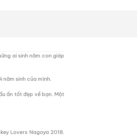
hững ai sinh năm con giáp
ới năm sinh của mình.
ấu ấn tốt đẹp về bạn. Một
skey Lovers Nagoya 2018.