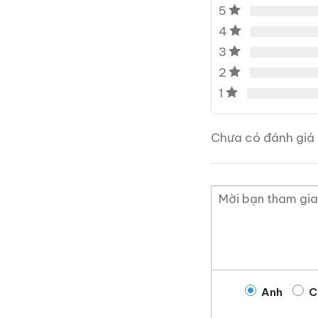
Macallan 18 Sherry Oak
5
1997
4
700ml / 43%
3
0,0
(0 đánh giá)
2
28.680.000
₫
1
Zalo
Hotline
Chưa có đánh giá 
Giới Thiệu Một Số
Anh
C