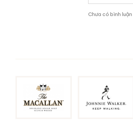
Chưa có bình luận
Brandy Changyu Gold
Medal
700ml / 40%
0,0
(0 đánh giá)
3.660.000
₫
Zalo
Hotline
Tại sao tin tưởng
r
Ruouxachtay.com
là tra
biết về nguồn gốc của một
có thể giúp bạn biết từng 