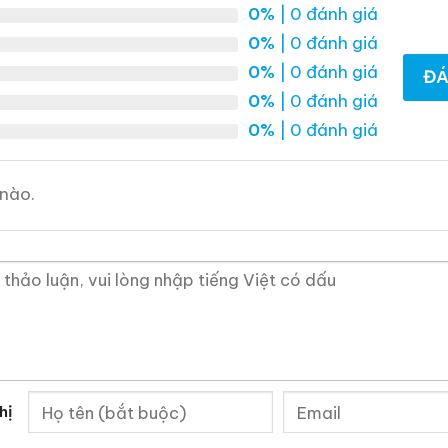
Macallan 18 Sherry Oak
Macallan 25 Sherry
0%
| 0 đánh giá
1996
Oak Release 2011
0%
| 0 đánh giá
700ml / 43%
700ml / 43%
0%
| 0 đánh giá
ĐÁ
0,0
0,0
(0 đánh giá)
(0 đánh giá)
0%
| 0 đánh giá
28.880.000
₫
70.975.000
₫
0%
| 0 đánh giá
Zalo
Hotline
Zalo
Hotline
nào.
 Mẫu Rượu Brandy
hị