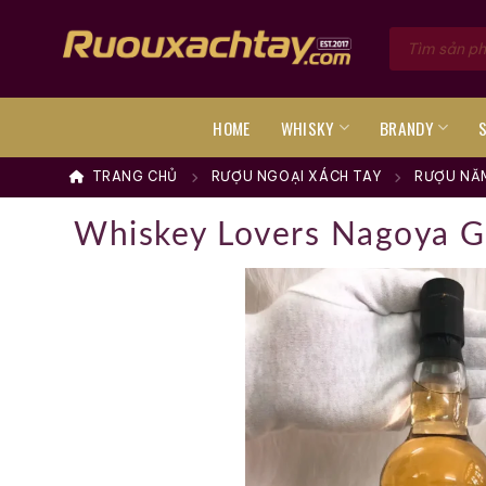
Skip
Tìm
to
kiếm
sản
content
phẩm
HOME
WHISKY
BRANDY
TRANG CHỦ
RƯỢU NGOẠI XÁCH TAY
RƯỢU NĂM
Whiskey Lovers Nagoya G