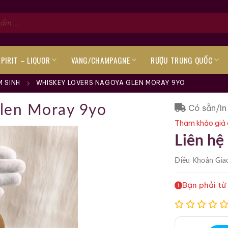
SPIRIT – LIQUOR
VANG/CHAMPAGNE
RƯỢU TRUNG QUỐC
 SINH
WHISKEY LOVERS NAGOYA GLEN MORAY 9YO
Có sẵn/In
len Moray 9yo
Tham khảo giá 
Liên hệ
Điều Khoản
Gia
Bạn phải từ