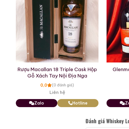
3.450.000
₫
Zalo
Hotline
Giới Thiệu Một Số
em
Rượu Macallan 18 Triple Cask Hộp
Glenmo
Gỗ Xách Tay Nội Địa Nga
0,0
(0 đánh giá)
Liên hệ
Zalo
Hotline
Z
Đánh giá Whiskey L