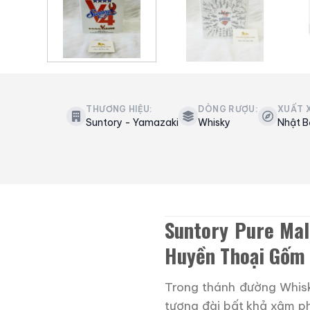
THƯƠNG HIỆU:
DÒNG RƯỢU:
XUẤT 
Suntory - Yamazaki
Whisky
Nhật B
Suntory Pure Mal
Huyền Thoại Gốm 
Trong thánh đường Whis
tượng đài bất khả xâm p