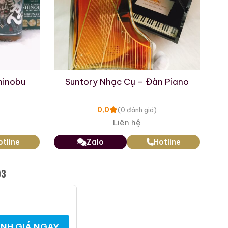
co màu đỏ ruby nồng ấm,
ữ thư pháp “山崎” truyền
i.
irds V4
 tiêu săn lùng số một của
hinobu
Suntory Nhạc Cụ – Đàn Piano
0,0
(0 đánh giá)
được phủ kín bởi các nét
Liên hệ
ôi sao bóng chuyền huyền
otline
Zalo
Hotline
lịch sử sống động cho sự
03
im lửa Sunbirds cùng dòng
!!), khẳng định niềm kiêu
NH GIÁ NGAY
thông tin tiếng Nhật hoài