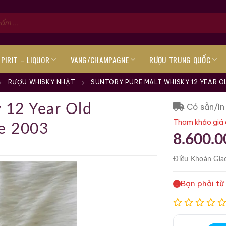
SPIRIT – LIQUOR
VANG/CHAMPAGNE
RƯỢU TRUNG QUỐC
RƯỢU WHISKY NHẬT
SUNTORY PURE MALT WHISKY 12 YEAR O
Có sẵn/In
 12 Year Old
Tham khảo giá 
ue 2003
8.600.0
Điều Khoản
Gia
Bạn phải từ