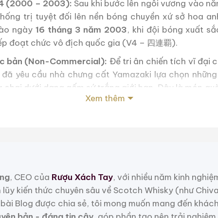
V4 (2000 – 2003):
Sau khi bước lên ngôi vương vào nă
thống trị tuyệt đối lên nền bóng chuyền xứ sở hoa a
vào ngày
16 tháng 3 năm 2003
, khi đội bóng xuất sắ
 tiếp đoạt chức vô địch quốc gia (V4 – 四連覇).
ộc bản (Non-Commercial):
Để tri ân chiến tích vĩ đại
 đã yêu cầu nhà chưng cất Yamazaki lựa chọn những 
chai dưới dạng gốm sứ trắng giới hạn. Đây là món quà 
Xem thêm
ành viên ban huấn luyện, vận động viên vô địch và cá
ày hoàn toàn
không bán lẻ thương mại
đã đẩy độ khan
đắt đỏ trên thị trường thứ cấp.
Quan: Vẻ Đẹp Kiêu Sa Của Bình Gốm Sứ T
tế vô cùng quý hiếm của
Suntory Pure Malt 12 Sunb
ng
, CEO của
Rượu Xách Tay
, với nhiều năm kinh nghiệ
h lũy kiến thức chuyên sâu về Scotch Whisky (như Chiv
bài Blog được chia sẻ, tôi mong muốn mang đến khách
nh khôi:
Không sử dụng dáng chai tròn như phiên bản
uyên bản - đáng tin cậy
, góp phần tạo nên trải nghiệm