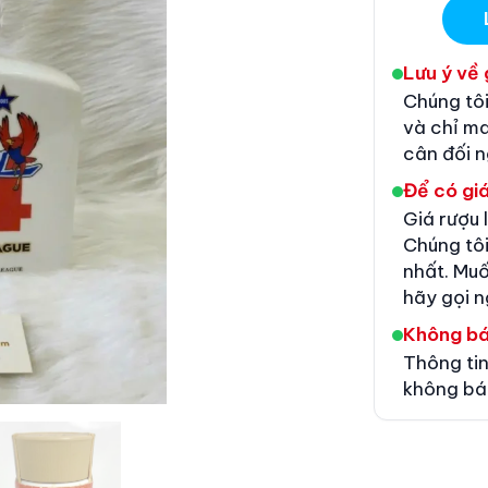
Lưu ý về 
Chúng tôi
và chỉ m
cân đối 
Để có giá
Giá rượu 
Chúng tôi
nhất. Muố
hãy gọi n
Không b
Thông tin
không bá