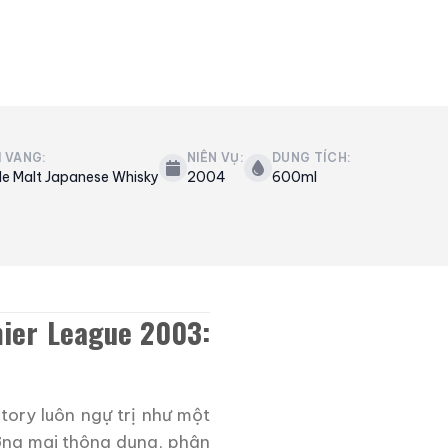
I VANG:
NIÊN VỤ:
DUNG TÍCH:
le Malt Japanese Whisky
2004
600ml
mier League 2003:
ory luôn ngự trị như một
ơng mại thông dụng, phân