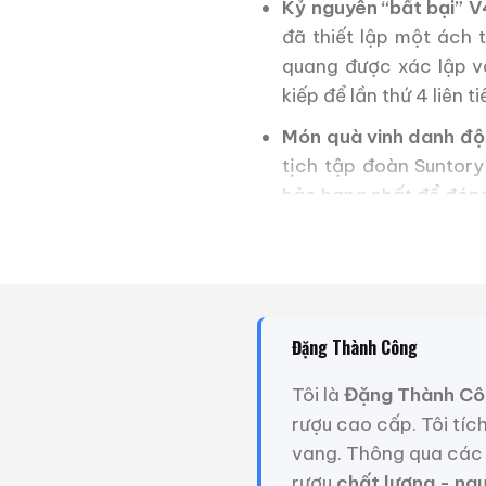
Kỷ nguyên “bất bại” 
đã thiết lập một ách 
quang được xác lập 
kiếp để lần thứ 4 liên
Món quà vinh danh đ
tịch tập đoàn Suntory
hảo hạng nhất để đóng 
tặng riêng cho các th
VIP. Việc sản phẩm n
của nó lên mức cực kỳ 
2. Thiết Kế Ngoại 
Đặng Thành Công
Dựa trên hình ảnh thực 
Tôi là
Đặng Thành Cô
phái, thanh lịch vô song:
rượu cao cấp. Tôi tíc
vang. Thông qua các 
Sứ trắng Arita-yaki ti
rượu
chất lượng - ng