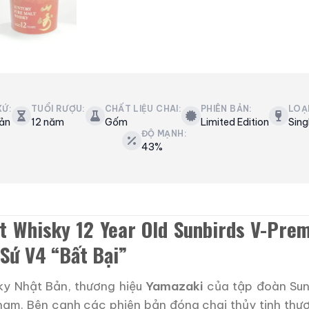
XỨ:
TUỔI RƯỢU:
CHẤT LIỆU CHAI:
PHIÊN BẢN:
LOẠ
ản
12 năm
Gốm
Limited Edition
Sing
ĐỘ MẠNH:
43%
t Whisky 12 Year Old Sunbirds V-Pre
Sứ V4 “Bất Bại”
ky Nhật Bản, thương hiệu
Yamazaki
của tập đoàn Sunt
hạm. Bên cạnh các phiên bản đóng chai thủy tinh thư