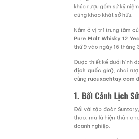
khúc rượu gốm sứ kỷ niệm
cũng khao khát sở hữu.
Nằm ở vị trí trung tâm c
Pure Malt Whisky 12 Ye
thứ 9 vào ngày 16 tháng
Được thiết kế dưới hình 
địch quốc gia)
, chai rư
cùng
ruouxachtay.com
đ
1. Bối Cảnh Lịch S
Đối với tập đoàn Suntor
thao, mà là hiện thân ch
doanh nghiệp.