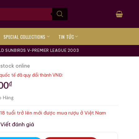
SPECIAL COLLECTIONS
TIN TỨC
LD SUNBIRDS V-PREMIER LEAGUE 2003
 stock online
quốc tế đã quy đổi thành VNĐ:
₫
00
o Hàng
 18 tuổi trở lên mới được mua rượu ở Việt Nam
Viết đánh giá