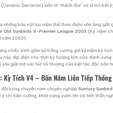
 (Ceramic Decanter) luôn là “thánh địa” xa xỉ mà bất 
ủa những báu vật lưu niệm thể thao được săn lùng gắt 
ar Old Sunbirds V-Premier League 2003
(Kỷ niệm ch
 3 năm 2003).
dạng chiếc bình gốm sứ trắng vương giả kỷ niệm kỳ tíc
ợu này đại diện cho thời kỳ hoàng kim của danh xưng
i sâu giải mã sức hút tối thượng của kiệt tác độc bản h
ử: Kỳ Tích V4 – Bốn Năm Liên Tiếp Thống
y, đội bóng chuyền nam chuyên nghiệp
Suntory Sunbird
o ý chí kiên cường, khát vọng vươn lên và tinh thần n