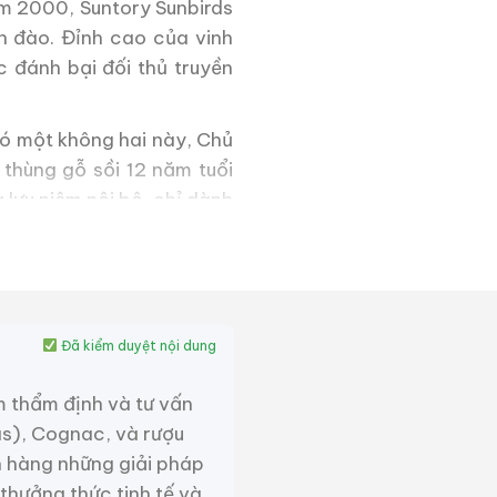
m 2000, Suntory Sunbirds
nh đào. Đỉnh cao của vinh
c đánh bại đối thủ truyền
 có một không hai này, Chủ
thùng gỗ sồi 12 năm tuổi
lưu niệm nội bộ, chỉ dành
c đối tác ngoại giao siêu
 hiếm và giá trị sưu tầm
rắng V4
Đã kiểm duyệt nội dung
irds 2003
toát lên vẻ quý
m thẩm định và tư vấn
as), Cognac, và rượu
 hàng những giải pháp
 năm 2006, phiên bản V4
 thưởng thức tinh tế và