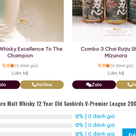
đỏ rực rỡ:
Phần cổ chai được bao bọc bởi lớp màng 
NTORY PURE MALT WHISKY Aged 12 Years”
cùng ch
 sự đồng điệu tuyệt vời với biểu tượng V4 trên thân cha
n: Lưu Trữ Chữ Ký Của Thế Hệ Vàng Sunb
n phiên bản
Yamazaki 12 Sunbirds 2003
trở thành mục
Whisky Excellence To The
Combo 3 Chai Rượu S
Champion
Mizunara
thiết kế mặt sau của bình gốm sứ:
0,0
0,0
(0 đánh giá)
(0 đánh giá)
n nguyên bản:
Toàn bộ bề mặt gốm sứ trắng phía sau 
Liên hệ
Liên hệ
hoát, mạnh mẽ của toàn bộ ban huấn luyện và các ng
alo
Hotline
Zalo
H
ích V4 năm 2003. Mỗi nét chữ ký là một nhân chứng 
g.
ure Malt Whisky 12 Year Old Sunbirds V-Premier League 20
g danh giá:
Ở trung tâm mặt sau là biểu tượng chú ch
dạc:
“四連覇達成!!”
(Đạt được bốn năm liên tiếp vô địch
0%
| 0 đánh giá
oàn Suntory.
0%
| 0 đánh giá
0%
| 0 đánh giá
ĐÁ
điển:
Nhãn giấy dán ở cổ chai mặt sau hiển thị đầy đủ 