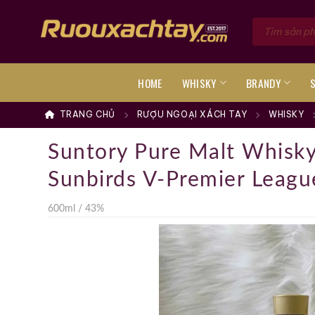
Skip
Tìm
to
kiếm
sản
content
phẩm
HOME
WHISKY
BRANDY
TRANG CHỦ
RƯỢU NGOẠI XÁCH TAY
WHISKY
Suntory Pure Malt Whisky
Sunbirds V-Premier Leag
600ml / 43%