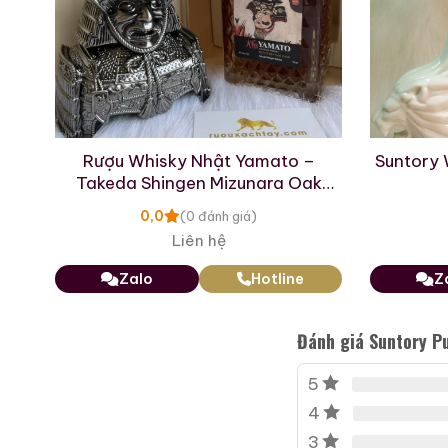
Cổ chai bọc màng co 
dập nổi dòng chữ
“SU
thống mạ vàng, tạo nên
3. Mặt Sau Độc Bả
Sự đắt giá tột cùng khiế
m
Rượu Whisky Nhật Yamato –
Suntory 
Takeda Shingen Mizunara Oak
các nhà sưu tầm chính là 
Cask Edition
0,0
(0 đánh giá)
Hệ thống chữ ký in đe
Liên hệ
chữ ký viết tay dứt k
Zalo
Hotline
Z
thoại đã làm nên kỳ t
cống hiến và vinh quan
Đánh giá Suntory P
Tuyên ngôn chiến thắn
chữ tiếng Nhật dõng 
5
hãnh tột độ của tập đ
4
3
Thông số kỹ thuật cổ 