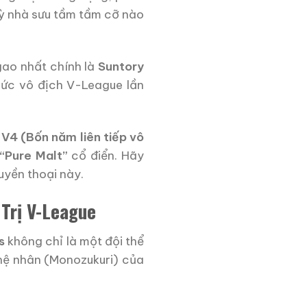
kỳ nhà sưu tầm tầm cỡ nào
gao nhất chính là
Suntory
ức vô địch V-League lần
h
V4 (Bốn năm liên tiếp vô
“Pure Malt”
cổ điển. Hãy
uyền thoại này.
 Trị V-League
s
không chỉ là một đội thể
ghệ nhân (Monozukuri) của