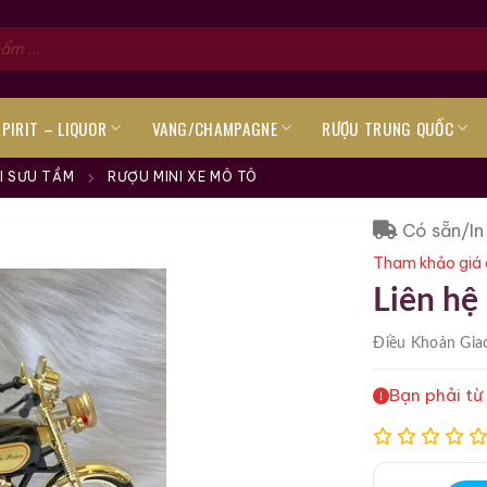
SPIRIT – LIQUOR
VANG/CHAMPAGNE
RƯỢU TRUNG QUỐC
I SƯU TẦM
RƯỢU MINI XE MÔ TÔ
Có sẵn/In
Tham khảo giá 
Liên hệ
Điều Khoản
Gia
Bạn phải từ