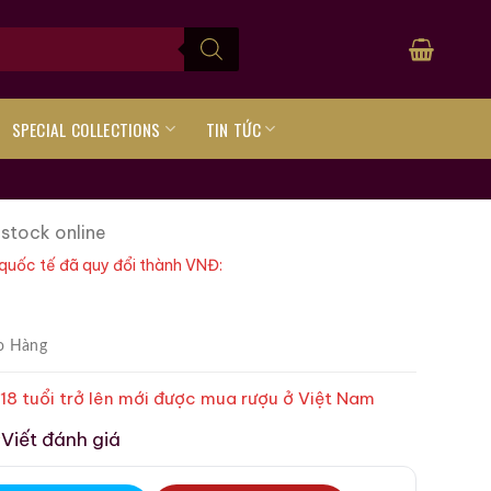
SPECIAL COLLECTIONS
TIN TỨC
 stock online
quốc tế đã quy đổi thành VNĐ:
o Hàng
 18 tuổi trở lên mới được mua rượu ở Việt Nam
Viết đánh giá