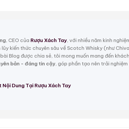
ng
, CEO của
Rượu Xách Tay
, với nhiều năm kinh nghiệ
h lũy kiến thức chuyên sâu về Scotch Whisky (như Chiv
bài Blog được chia sẻ, tôi mong muốn mang đến khách
uyên bản - đáng tin cậy
, góp phần tạo nên trải nghiệm
t Nội Dung Tại Rượu Xách Tay
Giá rượu mini mô hình tại Nhật 2008
 Mẫu Rượu Trung Quốc