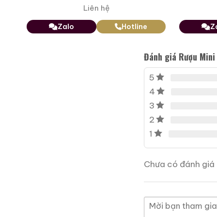
Zalo
Hotline
Liên hệ
Zalo
Hotline
Z
Giới Thiệu Một Số
Đánh giá Rượu Mini
5
4
3
2
1
Chưa có đánh giá 
Macallan 18 Sherry Oak
1997