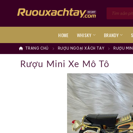
Skip
Tìm
to
kiếm
sản
content
phẩm
HOME
WHISKY
BRANDY
TRANG CHỦ
RƯỢU NGOẠI XÁCH TAY
RƯỢU MIN
Rượu Mini Xe Mô Tô