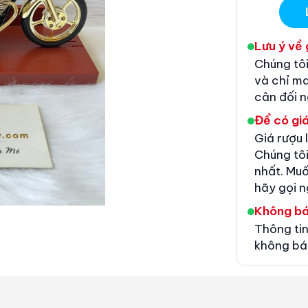
Lưu ý về 
Chúng tôi
và chỉ m
cân đối 
Để có giá
Giá rượu 
Chúng tôi
nhất. Muố
hãy gọi n
Không b
Thông tin
không bá