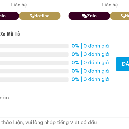
Zalo
Hotline
Zalo
Hotline
Liên hệ
Liên hệ
alo
Hotline
Zalo
H
 Mẫu Rượu Whisky
 Xe Mô Tô
0%
| 0 đánh giá
0%
| 0 đánh giá
0%
| 0 đánh giá
ĐÁ
0%
| 0 đánh giá
0%
| 0 đánh giá
nào.
Macallan 18 Sherry Oak
Macallan 25 Sherry
1996
Oak Release 2011