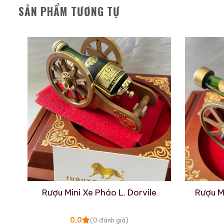
SẢN PHẨM TƯƠNG TỰ
Rượu Thuốc Chí Bảo
Tam Dương
500ml / 40%
ụ
Rượu Mini Xe Pháo L. Dorvile
Rượu M
0,0
(0 đánh giá)
3.450.000
₫
0,0
(0 đánh giá)