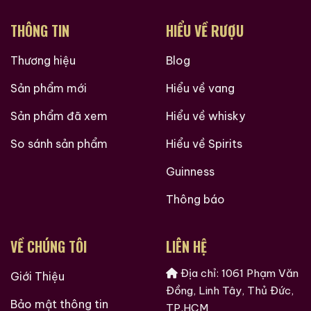
THÔNG TIN
HIỂU VỀ RƯỢU
Thương hiệu
Blog
Sản phẩm mới
Hiểu về vang
Hàng Ngàn Khách Hàng Của ruouxachtay.com
Sản phẩm đã xem
Hiểu về whisky
So sánh sản phẩm
Hiểu về Spirits
Guinness
Thông báo
VỀ CHÚNG TÔI
LIÊN HỆ
Địa chỉ: 1061 Phạm Văn
Giới Thiệu
Các loại rượu sưu tầm quý hiềm trên thế giới tại
Đồng, Linh Tây, Thủ Đức,
Bảo mật thông tin
Ruouxachtay.com
TP.HCM