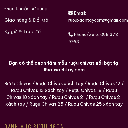
Điều khoản sử dụng
Email:
Giao hàng & Đổi trả
ruouxachtaycom@gmail.com
Ký gửi & Trao đổi
Phone/Zalo:
096 373
9768
Bạn có thể quan tâm mẫu rượu chivas nổi bật tại
Ruouxachtay.com
Rượu Chivas
/
Rượu Chivas xách tay
/
Rượu Chivas 12
/
Rượu Chivas 12 xách tay
/
Rượu Chivas 18
/
Rượu
Chivas 18 xách tay
/
Rượu Chivas 21
/
Rượu Chivas 21
xách tay
/
Rượu Chivas 25
/
Rượu Chivas 25 xách tay
DANH MỤC RƯỢU NGOẠI