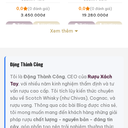
0,0
0,0
(0 đánh giá)
(0 đánh giá)
3.450.000
₫
19.280.000
₫
Zalo
Hotline
Zalo
Hotline
Xem thêm
Giới Thiệu Một Số Mẫu Rượu Whisky
Đặng Thành Công
Tôi là
Đặng Thành Công
, CEO của
Rượu Xách
Tay
, với nhiều năm kinh nghiệm thẩm định và tư
vấn rượu cao cấp. Tôi tích lũy kiến thức chuyên
sâu về Scotch Whisky (như Chivas), Cognac, và
rượu vang. Thông qua các bài Blog được chia sẻ,
tôi mong muốn mang đến khách hàng những giải
pháp rượu
chất lượng - nguyên bản - đáng tin
cậy
, góp phần tạo nên trải nghiệm thưởng thức