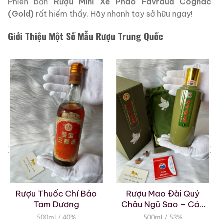
Phiên bản
Rượu Mini Xe Pháo Favraud Cognac
(Gold)
rất hiếm thấy. Hãy nhanh tay sở hữu ngay!
Giới Thiệu Một Số Mẫu Rượu Trung Quốc
Rượu Thuốc Chí Bảo
Rượu Mao Đài Quý
Tam Dương
Châu Ngũ Sao – Cáp
Họa Hữu Nghị 2021
500ml / 40%
500ml / 53%