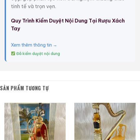
tinh tế và trọn vẹn.
Macallan 18 Sherry
Macallan 18 Sherry
Oak 1997
Oak 1996
Quy Trình Kiểm Duyệt Nội Dung Tại Rượu Xách
700ml / 43%
700ml / 43%
Tay
0,0
0,0
(0 đánh giá)
(0 đánh giá)
28.680.000
₫
28.880.000
₫
Xem thêm thông tin →
Zalo
Hotline
Zalo
Hotline
Đã kiểm duyệt nội dung
Giới Thiệu Một Số Mẫu Rượu Brandy
SẢN PHẨM TƯƠNG TỰ