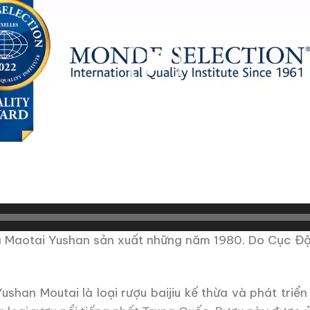
là Maotai Yushan sản xuất những năm 1980. Do Cục Độ
shan Moutai là loại rượu baijiu kế thừa và phát triể