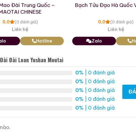
ng cách sử dụng các nguyên liệu và rượu nền được man
Mao Đài Trung Quốc –
Bạch Tửu Đạo Hà Quốc 
MAOTAI CHINESE
 tên của đỉnh núi cao nhất ở Đông Bắc Á. Núi Oksan
0,0
0,0
(0 đánh giá)
(0 đánh giá)
n giữ được vẻ đẹp thiên nhiên tươi đẹp của nó. Người d
Liên hệ
Liên hệ
nên còn được gọi là núi Ngọc Hoàng.
alo
Hotline
Zalo
H
Đài Đài Loan Yushan Moutai
0%
| 0 đánh giá
0%
| 0 đánh giá
0%
| 0 đánh giá
ĐÁ
0%
| 0 đánh giá
0%
| 0 đánh giá
nào.