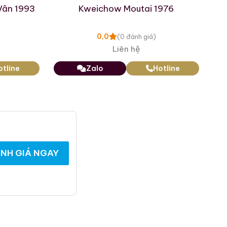
g từ Trung Quốc đại lục.
Vân 1993
Kweichow Moutai 1976
 cao 3.952m, cao hơn núi
0,0
(0 đánh giá)
ân địa phương coi nơi đây
Liên hệ
otline
Zalo
Hotline
NH GIÁ NGAY