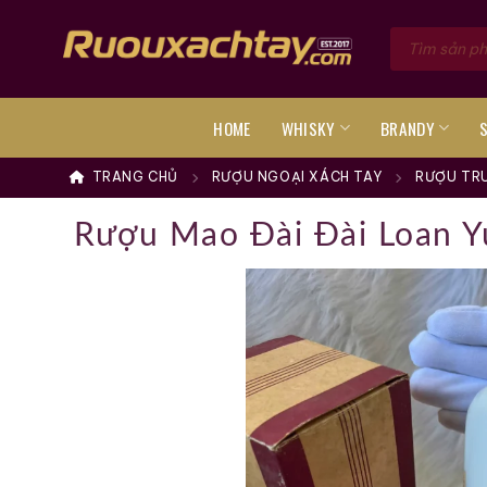
Skip
Tìm
to
kiếm
sản
content
phẩm
HOME
WHISKY
BRANDY
TRANG CHỦ
RƯỢU NGOẠI XÁCH TAY
RƯỢU TR
Rượu Mao Đài Đài Loan Y