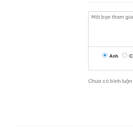
Anh
C
Giới Thiệu Một Số
Chưa có bình luận