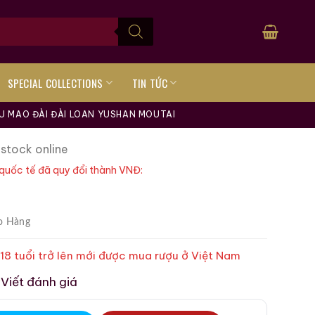
SPECIAL COLLECTIONS
TIN TỨC
U MAO ĐÀI ĐÀI LOAN YUSHAN MOUTAI
 stock online
quốc tế đã quy đổi thành VNĐ:
o Hàng
 18 tuổi trở lên mới được mua rượu ở Việt Nam
Viết đánh giá