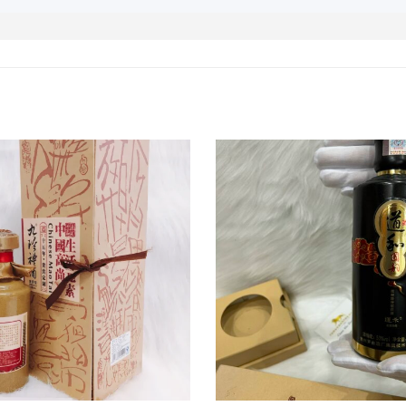
ưởng
Monde Selection của Rượu Mao Đài Đài L
 (Kweichow Moutai Prince), nó có cảm giác trưởng 
hương vị và mùi thơm đặc trưng của Maotai Yushan bắ
so với Mao Đài Phi Thiên thì hương vị tinh tế của nó 
 loại rượu mao đài Đài Loan này thích hợp với đa số
Rượu Mao Đài Đài Loan vào những dịp đặc biệt hoặc th
 cũng thường được sử dụng trong các bữa tối và tiệc
 và sự tôn trọng.
Nên phục vụ loại rượu này ở nhiệt
ệm hương vị trọn vẹn.
xuất rượu hơn 100 năm
ệu sản xuất rượu có hương vị tuyệt hảo và chất lượn
ung Quốc, những người nấu rượu Moutai di cư sang Đài