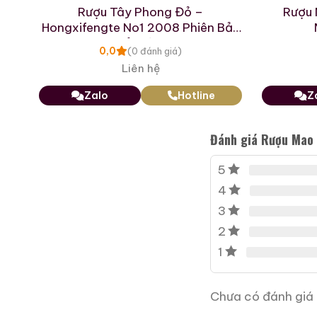
thống nấu rượu Moutai bằ
Rượu Tây Phong Đỏ –
Rượu 
Hongxifengte No1 2008 Phiên Bản
Trong khi đó, Yushan là
Kỷ Niệm
0,0
(0 đánh giá)
Baekdu và núi Phú Sĩ, vẫ
Liên hệ
là nơi ở của Ngọc Hoàng 
Zalo
Hotline
Z
Đánh giá Rượu Mao 
5
4
3
2
1
Chưa có đánh giá 