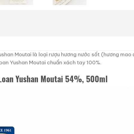
shan Moutai là loại rượu hương nước sốt (hương mao đ
Loan Yushan Moutai chuẩn xách tay 100%.
 Loan Yushan Moutai 54%, 500ml
Trình
chơi
Video