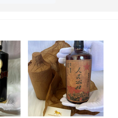
oan Yushan Moutai
thành hơn và có hương vị
t nguồn từ công thức nấu
có phần kém hơn. Sự chênh
 người tiêu dùng để uống
ưởng thức một ly như một
 trang trọng như một dấu
 độ phòng và uống nguyên
g tốt trong hơn 100 năm.
 Loan đã tiếp tục truyền