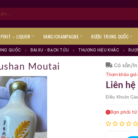
SPIRIT – LIQUOR
VANG/CHAMPAGNE
RƯỢU TRUNG QUỐC
UNG QUỐC
BAIJIU - BẠCH TỬU
THƯƠNG HIỆU KHÁC
RƯỢ
Có sẵn/In
ushan Moutai
Tham khảo giá 
Liên hệ
Điều Khoản
Gia
Bạn phải từ