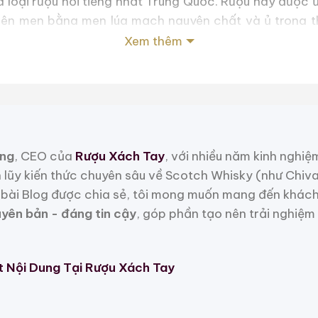
 loại rượu nổi tiếng nhất Trung Quốc. Rượu này được ủ 
 lên men bằng men lúa mạch nguyên chất và ủ trong th
hi chép rằng loại Mao đài Ngọc Hoàng Sơn – Yushan M
Xem thêm
tai Trung Quốc vào những năm 1980.
 Yushan Maotai được sản xuất với mục tiêu tạo ra mộ
ười đều có thể thưởng thức, kết quả là rượu Yushan 
thơm nhẹ nhàng, êm dịu và chất lượng cao. Món này đ
c khuyến khích dùng làm món ăn kèm trong bữa ăn.
ng
, CEO của
Rượu Xách Tay
, với nhiều năm kinh nghiệ
h lũy kiến thức chuyên sâu về Scotch Whisky (như Chiv
bài Blog được chia sẻ, tôi mong muốn mang đến khách
uyên bản - đáng tin cậy
, góp phần tạo nên trải nghiệm
Selection 2022
Selection 2023
t Nội Dung Tại Rượu Xách Tay
Selection 2024