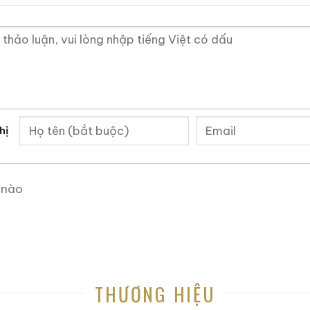
Hầm rượu của Yushan
hị
 Mẫu Rượu Trung Quốc
 nào
THƯƠNG HIỆU