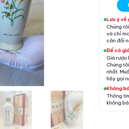
Lưu ý về 
Chúng tôi
và chỉ m
cân đối 
Để có giá
Giá rượu 
Chúng tôi
nhất. Muố
hãy gọi n
Không b
Thông tin
không bá