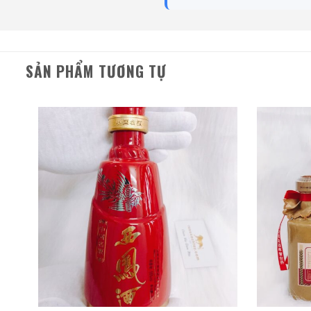
Chi tiết giải th
So với Mao Đài Hoàng Tử
SẢN PHẨM TƯƠNG TỰ
tinh tế hơn. Có vẻ như 
rượu Maotai. Tuy nhiên, 
lệch về giá quá lớn nên
thường xuyên.
Bạn có thể thưởng thức 
loại rượu khai vị.
Rượu này
hiệu của lòng hiếu khách
chất để có được trải nghi
Yushan với lịch sử sản 
Yushan là một thương hi
Trong thời Nội chiến Tr