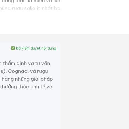
bằng loại lúa miến và lúa
ùng rượu sake ít nhất ba
outai này được giao dịch
t loại rượu hương mao đài
Maotai hiện nay. Sản phẩm
Đã kiểm duyệt nội dung
ặc biệt hợp với thịt hoặc
m thẩm định và tư vấn
as), Cognac, và rượu
 hàng những giải pháp
 thưởng thức tinh tế và