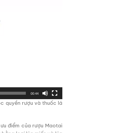
00:44
c quyền rượu và thuốc lá
n ưu điểm của rượu Maotai