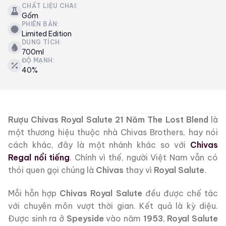
CHẤT LIỆU CHAI:
Gốm
PHIÊN BẢN:
Limited Edition
DUNG TÍCH:
700ml
ĐỘ MẠNH:
40%
Rượu Chivas Royal Salute 21 Năm The Lost Blend
là
một thương hiệu thuộc nhà Chivas Brothers, hay nói
cách khác, đây là một nhánh khác so với
Chivas
Regal nổi tiếng
. Chính vì thế, người Việt Nam vẫn có
thói quen gọi chúng là
Chivas
thay vì
Royal Salute
.
Mỗi hỗn hợp
Chivas Royal Salute
đều được chế tác
với chuyên môn vượt thời gian. Kết quả là kỳ diệu.
Được sinh ra ở
Speyside
vào năm
1953
,
Royal Salute