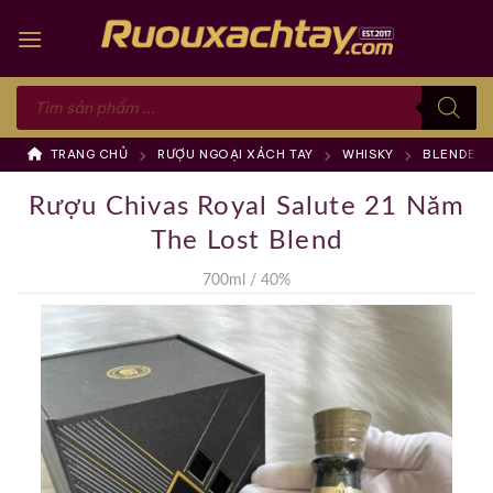
Skip
to
content
Tìm
kiếm
sản
phẩm
TRANG CHỦ
RƯỢU NGOẠI XÁCH TAY
WHISKY
BLENDED 
Rượu Chivas Royal Salute 21 Năm
The Lost Blend
700ml / 40%