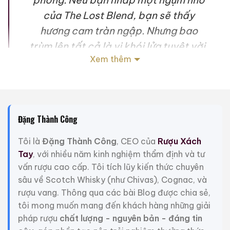
của The Lost Blend, bạn sẽ thấy
hương cam tràn ngập. Nhưng bao
trùm lên tất cả là vị khói lửa tuyệt vời.
Xem thêm
Đó là hương vị hạt phỉ đến từ thùng gỗ
sồi truyền thống của những loại malt
whisky dùng để pha trộn.” – Sandy
Hyslop, Master Blender of Chivas
Đặng Thành Công
Brothers.
Tôi là
Đặng Thành Công
, CEO của
Rượu Xách
The Lost Blend và The Malts Blend – hai “tác phẩm”
Tay
, với nhiều năm kinh nghiệm thẩm định và tư
kinh điển mà Sandy Hyslop đã tạo ra trong năm 2019
vấn rượu cao cấp. Tôi tích lũy kiến thức chuyên
thực sự là những chai whisky tuyệt vời. Một mới và
sâu về Scotch Whisky (như Chivas), Cognac, và
một cũ. Một hiện đại và một cổ điển. Một đã phá vỡ
rượu vang. Thông qua các bài Blog được chia sẻ,
sự bảo thủ trong phong cách của Royal Salute, và
tôi mong muốn mang đến khách hàng những giải
một đã nâng tầm những giá trị truyền thống của
pháp rượu
chất lượng - nguyên bản - đáng tin
thương hiệu lên một tầm cao mới.