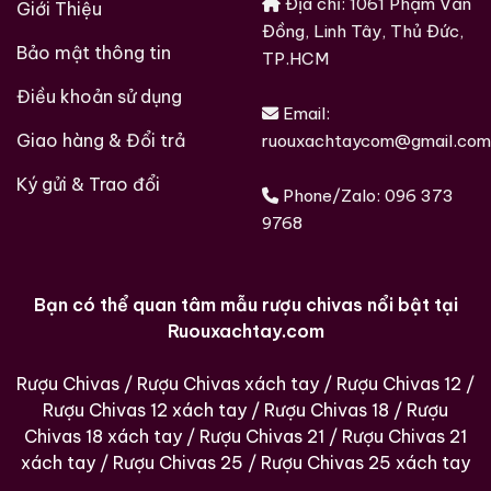
Địa chỉ: 1061 Phạm Văn
Giới Thiệu
Đồng, Linh Tây, Thủ Đức,
Bảo mật thông tin
TP.HCM
Rượu Thuốc Chí Bảo
Rượu Mao Đài Quý
Điều khoản sử dụng
Tam Dương
Châu Ngũ Sao – Cáp
Email:
Họa Hữu Nghị 2021
Giao hàng & Đổi trả
500ml / 40%
500ml / 53%
ruouxachtaycom@gmail.com
0,0
0,0
(0 đánh giá)
(0 đánh giá)
Ký gửi & Trao đổi
Phone/Zalo:
096 373
3.450.000
₫
19.280.000
₫
9768
Zalo
Hotline
Zalo
Hotline
Giới Thiệu Một Số Mẫu Rượu Whisky
Bạn có thể quan tâm mẫu rượu chivas nổi bật tại
Ruouxachtay.com
Rượu Chivas
/
Rượu Chivas xách tay
/
Rượu Chivas 12
/
Rượu Chivas 12 xách tay
/
Rượu Chivas 18
/
Rượu
Chivas 18 xách tay
/
Rượu Chivas 21
/
Rượu Chivas 21
xách tay
/
Rượu Chivas 25
/
Rượu Chivas 25 xách tay