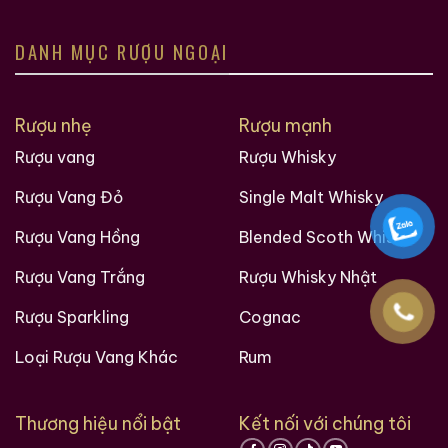
DANH MỤC RƯỢU NGOẠI
Rượu nhẹ
Rượu mạnh
Macallan 18 Sherry
Macallan 18 Sherry
Rượu vang
Rượu Whisky
Oak 1997
Oak 1996
Rượu Vang Đỏ
Single Malt Whisky
700ml / 43%
700ml / 43%
Rượu Vang Hồng
Blended Scoth Whisky
0,0
0,0
(0 đánh giá)
(0 đánh giá)
28.680.000
₫
28.880.000
₫
Rượu Vang Trắng
Rượu Whisky Nhật
Zalo
Hotline
Zalo
Hotline
Rượu Sparkling
Cognac
Giới Thiệu Một Số Mẫu Rượu Brandy
Loại Rượu Vang Khác
Rum
Thương hiệu nổi bật
Kết nối với chúng tôi