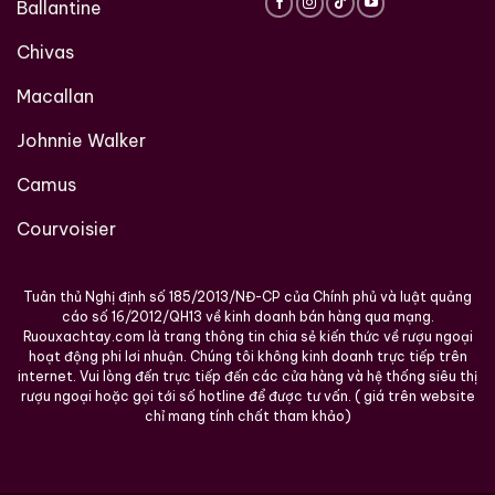
Ballantine
Chivas
Macallan
Johnnie Walker
Camus
Courvoisier
Brandy Changyu Gold
Roi Des Rois Cognac
Medal
Monalisa
Tuân thủ Nghị định số 185/2013/NĐ-CP của Chính phủ và luật quảng
700ml / 40%
cáo số 16/2012/QH13 về kinh doanh bán hàng qua mạng.
700ml / 40%
Ruouxachtay.com là trang thông tin chia sẻ kiến thức về rượu ngoại
0,0
(0 đánh giá)
0,0
(0 đánh giá)
hoạt động phi lơi nhuận. Chúng tôi không kinh doanh trực tiếp trên
3.660.000
₫
internet. Vui lòng đến trực tiếp đến các cửa hàng và hệ thống siêu thị
4.250.000
₫
rượu ngoại hoặc gọi tới số hotline để được tư vấn. ( giá trên website
Zalo
Hotline
chỉ mang tính chất tham khảo)
Zalo
Hotline
Tại sao tin tưởng
ruouxachtay.com
?