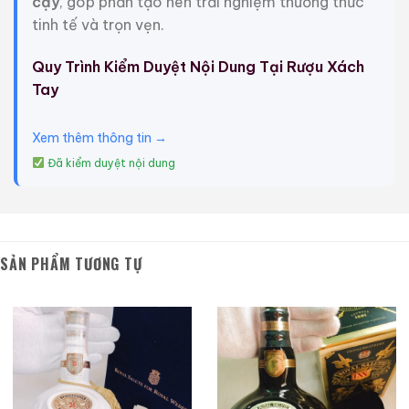
cậy
, góp phần tạo nên trải nghiệm thưởng thức
tinh tế và trọn vẹn.
Ra mắt độc quyền tại Duty Free từ ngày 1 tháng 5
năm 2019, trước khi có mặt tại các cửa hàng Duty
Quy Trình Kiểm Duyệt Nội Dung Tại Rượu Xách
Free trên toàn thế giới từ tháng 7. Đây là lần đầu tiên
Tay
một loại rượu whisky mới được thêm vào dòng sản
phẩm 21 năm tuổi của Royal Salute và tham gia loại
Xem thêm thông tin →
rượu whisky hàng đầu của Royal Salute.
Đã kiểm duyệt nội dung
Rượu Chivas Royal Salute 21 Năm The Lost Blend
được trình bày trong Royal Salute từ tất cả các bao bì
mới, được tạo ra bởi họa sĩ minh họa từng đoạt giải
thưởng, Kristjana S. Williams. Được cả thế giới biết
SẢN PHẨM TƯƠNG TỰ
đến với tác phẩm nghệ thuật nổi bật của mình, bao
gồm cả bìa album cho Coldplay, A Head Full of
Dreams, thiết kế tuyệt đẹp của Williams đối với Royal
Salute được tiết lộ khi mở cánh cửa của chiếc hộp
mới, bóng bẩy.