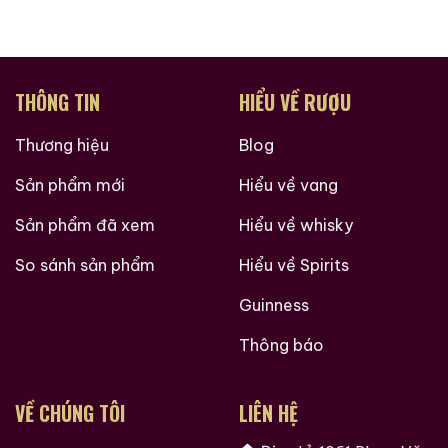
Dung tích: 700ml
Cường độ: 40%
THÔNG TIN
HIỂU VỀ RƯỢU
Tuổi Rượu: 21 năm
Thương hiệu
Blog
Phân loại: Blend
Sản phẩm mới
Hiểu về vang
Giới Thiệu Một Số Mẫu Rượu Trung Quốc
Sản phẩm đã xem
Hiểu về whisky
So sánh sản phẩm
Hiểu về Spirits
Guinness
Thông báo
VỀ CHÚNG TÔI
LIÊN HỆ