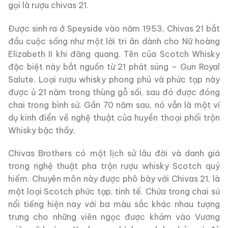
gọi là rượu chivas 21.
Được sinh ra ở Speyside vào năm 1953, Chivas 21 bắt
đầu cuộc sống như một lời tri ân dành cho Nữ hoàng
Elizabeth II khi đăng quang. Tên của Scotch Whisky
đặc biệt này bắt nguồn từ 21 phát súng – Gun Royal
Salute. Loại rượu whisky phong phú và phức tạp này
được ủ 21 năm trong thùng gỗ sồi, sau đó được đóng
chai trong bình sứ. Gần 70 năm sau, nó vẫn là một ví
dụ kinh điển về nghệ thuật của huyền thoại phối trộn
Whisky bậc thầy.
Chivas Brothers có một lịch sử lâu đời và danh giá
trong nghệ thuật pha trộn rượu whisky Scotch quý
hiếm. Chuyên môn này được phô bày với Chivas 21, là
một loại Scotch phức tạp, tinh tế. Chứa trong chai sứ
nổi tiếng hiện nay với ba màu sắc khác nhau tượng
trưng cho những viên ngọc được khảm vào Vương