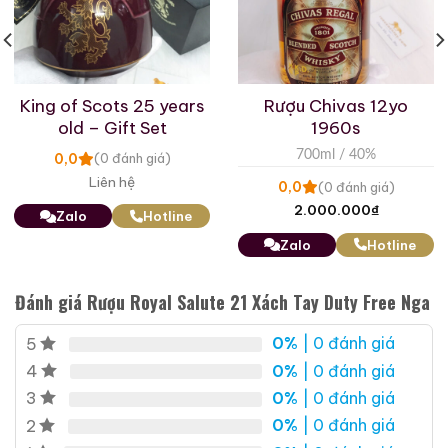
King of Scots 25 years
Rượu Chivas 12yo
old – Gift Set
1960s
Rượu Thuốc Chí Bảo
Rượu Mao Đài Quý
700ml / 40%
0,0
(0 đánh giá)
Tam Dương
Châu Ngũ Sao – Cáp
Liên hệ
Họa Hữu Nghị 2021
0,0
(0 đánh giá)
500ml / 40%
500ml / 53%
2.000.000
₫
Zalo
Hotline
0,0
0,0
(0 đánh giá)
(0 đánh giá)
Zalo
Hotline
3.450.000
₫
19.280.000
₫
Zalo
Hotline
Zalo
Hotline
Đánh giá Rượu Royal Salute 21 Xách Tay Duty Free Nga
Giới Thiệu Một Số Mẫu Rượu Whisky
0%
| 0 đánh giá
5
0%
| 0 đánh giá
4
0%
| 0 đánh giá
3
0%
| 0 đánh giá
2