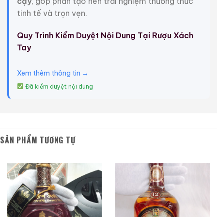
tươi, tiếp theo là sự bùng nổ dũng cảm của gia vị và
cậy
, góp phần tạo nên trải nghiệm thưởng thức
hạt phỉ. Sau cơn phấn khích, một dấu vết của làn khói
tinh tế và trọn vẹn.
còn đọng lại.
Quy Trình Kiểm Duyệt Nội Dung Tại Rượu Xách
>> Xem thêm
Phân biệt rượu Chivsa 21
Tay
thật giả
Xem thêm thông tin →
Đã kiểm duyệt nội dung
>> Xem thêm
Rượu Chivas 25 xách
tay
Giới Thiệu Một Số Mẫu Rượu Trung Quốc
SẢN PHẨM TƯƠNG TỰ