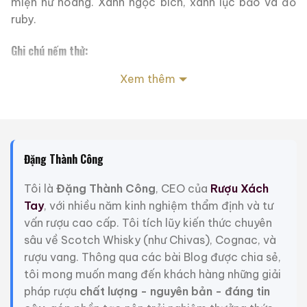
miện nữ hoàng. Xanh ngọc bích, xanh lục bảo và đỏ
ruby.
Ghi chú nếm thử:
Hương thơm mạnh mẽ của vani, gỗ sồi nướng và anh
Xem thêm
đào nướng ám chỉ một lớp hương hoa anh đào và nho
khô trắng tinh tế hơn. Vanilla, mơ khô và một dấu vết
khói và bánh quy thoang thoảng xuất hiện trên vòm
miệng. Sự pha trộn đặc biệt này được phân biệt bởi
Đặng Thành Công
hương thơm đầy đủ của hoa Mùa thu trước hương vị
nồng nàn sâu sắc.
Tôi là
Đặng Thành Công
, CEO của
Rượu Xách
Tay
, với nhiều năm kinh nghiệm thẩm định và tư
Trên mũi, lê và cam quýt ngọt ngào cân bằng với
vấn rượu cao cấp. Tôi tích lũy kiến thức chuyên
hương hoa mùa thu. Một sự pha trộn thanh lịch của
sâu về Scotch Whisky (như Chivas), Cognac, và
vani và gỗ sồi khô được đăng quang với hương sherry
rượu vang. Thông qua các bài Blog được chia sẻ,
tinh tế và chỉ một làn khói.
tôi mong muốn mang đến khách hàng những giải
Trong miệng, sự ấm áp chào đón của mứt cam và lê
pháp rượu
chất lượng - nguyên bản - đáng tin