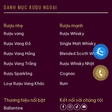
cửa hàng rượu ngoại uy tín và còn nhiều điều thú vị
DANH MỤC RƯỢU NGOẠI
hơn nữa đang chờ bạn khám phá.
Ruouxachtay.com rất vinh dự được đồng hành cùng
Rượu nhẹ
Rượu mạnh
các bạn trên hành trình khám phá thế giới hương vị
Rượu vang
Rượu Whisky
này!
Rượu Vang Đỏ
Single Malt Whisky
Ruouxachtay.com – Cham Vào Đam Mê
Rượu Vang Hồng
Blended Scoth Whisky
Trăm Nghe Không Bằng Một Thấy
Rượu Vang Trắng
Rượu Whisky Nhật
Rượu Sparkling
Cognac
Loại Rượu Vang Khác
Rum
Thương hiệu nổi bật
Kết nối với chúng tôi
Ballantine