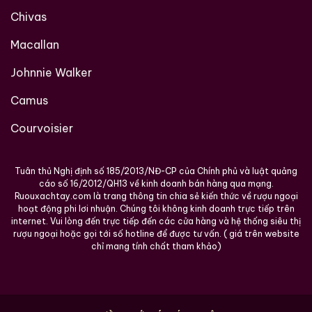
Chivas
Macallan
Johnnie Walker
Camus
Courvoisier
Tuân thủ Nghị định số 185/2013/NĐ-CP của Chính phủ và luật quảng
cáo số 16/2012/QH13 về kinh doanh bán hàng qua mạng.
Ruouxachtay.com là trang thông tin chia sẻ kiến thức về rượu ngoại
hoạt động phi lơi nhuận. Chúng tôi không kinh doanh trực tiếp trên
internet. Vui lòng đến trực tiếp đến các cửa hàng và hệ thống siêu thị
rượu ngoại hoặc gọi tới số hotline để được tư vấn. ( giá trên website
chỉ mang tính chất tham khảo)
Hàng Ngàn Khách Hàng Của ruouxachtay.com