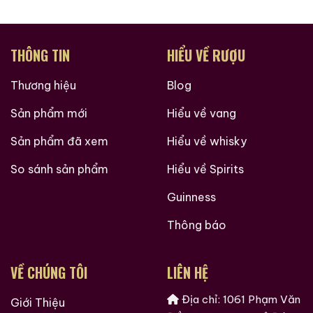
Giới Thiệu Một Số Mẫu Rượu Brandy
THÔNG TIN
HIỂU VỀ RƯỢU
Thương hiệu
Blog
Sản phẩm mới
Hiểu về vang
Sản phẩm đã xem
Hiểu về whisky
So sánh sản phẩm
Hiểu về Spirits
Guinness
Thông báo
Brandy Changyu Gold
Roi Des Rois Cognac
VỀ CHÚNG TÔI
LIÊN HỆ
Medal
Monalisa
Địa chỉ: 1061 Phạm Văn
700ml / 40%
Giới Thiệu
700ml / 40%