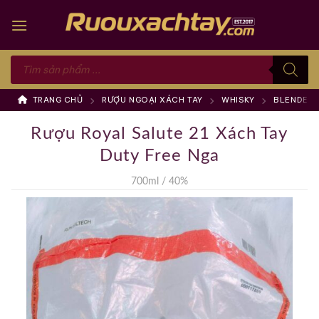
Skip
to
content
Tìm
kiếm
sản
phẩm
TRANG CHỦ
RƯỢU NGOẠI XÁCH TAY
WHISKY
BLENDED 
Rượu Royal Salute 21 Xách Tay
Duty Free Nga
700ml / 40%