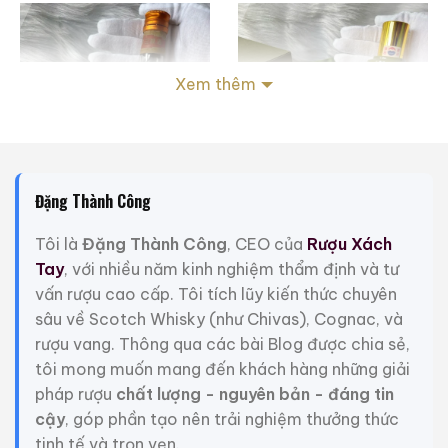
Xem thêm
Đặng Thành Công
Tôi là
Đặng Thành Công
, CEO của
Rượu Xách
Tay
, với nhiều năm kinh nghiệm thẩm định và tư
Rượu Thuốc Chí Bảo
Rượu Mao Đài Quý
vấn rượu cao cấp. Tôi tích lũy kiến thức chuyên
Tam Dương
Châu Ngũ Sao – Cáp
sâu về Scotch Whisky (như Chivas), Cognac, và
Họa Hữu Nghị 2021
500ml / 40%
500ml / 53%
rượu vang. Thông qua các bài Blog được chia sẻ,
0,0
0,0
(0 đánh giá)
(0 đánh giá)
tôi mong muốn mang đến khách hàng những giải
3.450.000
₫
19.280.000
₫
pháp rượu
chất lượng - nguyên bản - đáng tin
cậy
, góp phần tạo nên trải nghiệm thưởng thức
Zalo
Hotline
Zalo
Hotline
tinh tế và trọn vẹn.