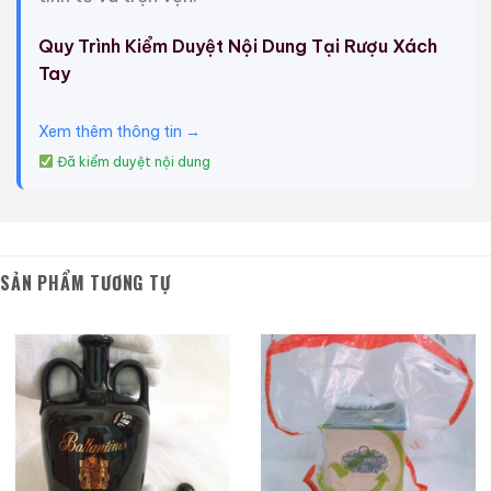
Giới Thiệu Một Số Mẫu Rượu Whisky
Quy Trình Kiểm Duyệt Nội Dung Tại Rượu Xách
Tay
Xem thêm thông tin →
Đã kiểm duyệt nội dung
SẢN PHẨM TƯƠNG TỰ
Macallan 18 Sherry
Macallan 18 Sherry
Oak 1997
Oak 1996
700ml / 43%
700ml / 43%
0,0
0,0
(0 đánh giá)
(0 đánh giá)