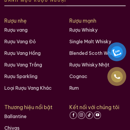
Rượu nhẹ
Rượu mạnh
Hàng Ngàn Khách Hàng Của ruouxachtay.com
Rượu vang
Rượu Whisky
Rượu Vang Đỏ
Single Malt Whisky
Rượu Vang Hồng
Blended Scoth Whisky
Rượu Vang Trắng
Rượu Whisky Nhật
Rượu Sparkling
Cognac
Loại Rượu Vang Khác
Rum
Thương hiệu nổi bật
Kết nối với chúng tôi
Các loại rượu sưu tầm quý hiềm trên thế giới tại
Ballantine
Ruouxachtay.com
Chivas
RUOUXACHTAY.COM – SHOWROOM RƯỢU CHIVAS