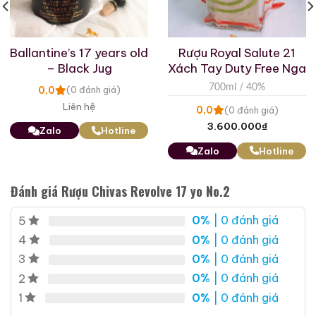
28.680.000
₫
28.880.000
₫
Zalo
Hotline
Zalo
Hotline
Ballantine’s 17 years old
Rượu Royal Salute 21
– Black Jug
Xách Tay Duty Free Nga
Giới Thiệu Một Số Mẫu Rượu Cognac
700ml / 40%
0,0
(0 đánh giá)
Liên hệ
0,0
(0 đánh giá)
3.600.000
₫
Zalo
Hotline
Zalo
Hotline
Đánh giá Rượu Chivas Revolve 17 yo No.2
0%
| 0 đánh giá
5
0%
| 0 đánh giá
4
0%
| 0 đánh giá
3
0%
| 0 đánh giá
2
Cognac Roi des Rois
0%
| 0 đánh giá
1
Très Grande Fine
Roi Des Rois Cognac