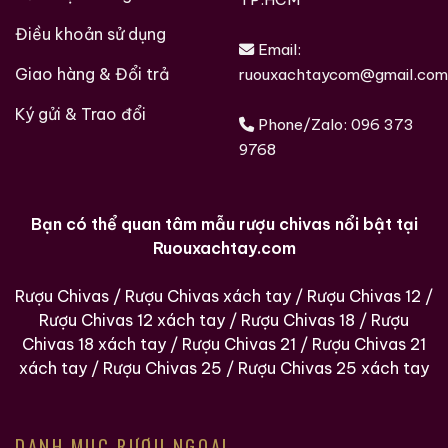
Điều khoản sử dụng
Email:
Giao hàng & Đổi trả
ruouxachtaycom@gmail.com
Ký gửi & Trao đổi
Phone/Zalo:
096 373
9768
Bạn có thể quan tâm mẫu rượu chivas nổi bật tại
Ruouxachtay.com
Rượu Chivas
/
Rượu Chivas xách tay
/
Rượu Chivas 12
/
Rượu Chivas 12 xách tay
/
Rượu Chivas 18
/
Rượu
Chivas 18 xách tay
/
Rượu Chivas 21
/
Rượu Chivas 21
xách tay
/
Rượu Chivas 25
/
Rượu Chivas 25 xách tay
DANH MỤC RƯỢU NGOẠI