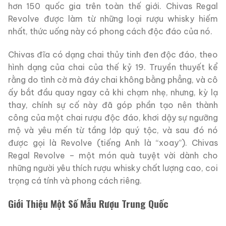
hơn 150 quốc gia trên toàn thế giới. Chivas Regal
Revolve được làm từ những loại rượu whisky hiếm
nhất, thức uống này có phong cách độc đáo của nó.
Chivas đĩa có dạng chai thủy tinh đen độc đáo, theo
hình dạng của chai của thế kỷ 19. Truyền thuyết kể
rằng do tình cờ mà đáy chai không bằng phẳng, và cô
ấy bắt đầu quay ngay cả khi chạm nhẹ, nhưng, kỳ lạ
thay, chính sự cố này đã góp phần tạo nên thành
công của một chai rượu độc đáo, khơi dậy sự ngưỡng
mộ và yêu mến từ tầng lớp quý tộc, và sau đó nó
được gọi là Revolve (tiếng Anh là “xoay”). Chivas
Regal Revolve – một món quà tuyệt vời dành cho
những người yêu thích rượu whisky chất lượng cao, coi
trọng cá tính và phong cách riêng.
Giới Thiệu Một Số Mẫu Rượu Trung Quốc