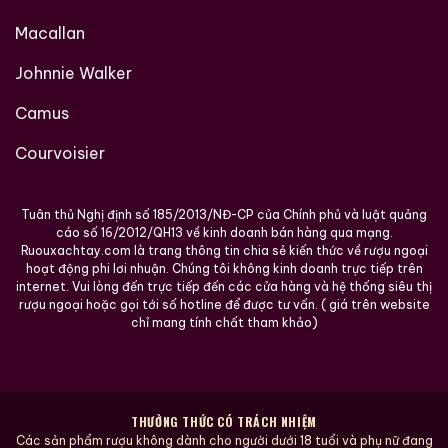
XÁCH TAY UY TÍN TẠI HCM
Macallan
Ruouxachtay.com
chuyên cung cấp
rượu Chivas
Johnnie Walker
xách tay
chính hãng, chất lượng thượng hạng. Chúng
tôi mang đến dịch vụ trọn gói:
tư vấn
,
đóng gói
sang
Camus
trọng và
giao hàng
tận nơi. Mỗi chai đều nhập khẩu
Courvoisier
trực tiếp, kiểm định rõ ràng, giữ trọn hương vị và giá trị
sưu tầm.
Tuân thủ Nghị định số 185/2013/NĐ-CP của Chính phủ và luật quảng
Chúng tôi mang đến đa dạng các dòng
Rượu Chivas
cáo số 16/2012/QH13 về kinh doanh bán hàng qua mạng.
cao cấp như:
Rượu Chivas 12
,
Rượu Chivas 18
,
Rượu
Ruouxachtay.com là trang thông tin chia sẻ kiến thức về rượu ngoại
hoạt động phi lơi nhuận. Chúng tôi không kinh doanh trực tiếp trên
Chivas 21
,
Rượu Chivas 25
, đặc biệt là
các phiên
internet. Vui lòng đến trực tiếp đến các cửa hàng và hệ thống siêu thị
bản Chivas xách tay
được nhập khẩu trực tiếp, mang
rượu ngoại hoặc gọi tới số hotline để được tư vấn. ( giá trên website
chỉ mang tính chất tham khảo)
lại
hương vị tinh tế, đẳng cấp và sang trọng
cho mọi
buổi tiệc, không gian thưởng thức và quà tặng cao
cấp.
Địa chỉ: 1061 Phạm Văn Đồng, Linh Tây, Thủ Đức,
THƯỞNG THỨC CÓ TRÁCH NHIỆM
Các sản phẩm rượu không dành cho người dưới 18 tuổi và phụ nữ đang
TP.HCM