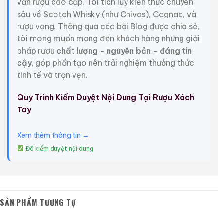
Personalized là phiên bản đặc biệt theo phong cách
vấn rượu cao cấp. Tôi tích lũy kiến thức chuyên
cá nhân hoá. Khách hàng đặt mua trước sẽ được in
sâu về Scotch Whisky (như Chivas), Cognac, và
tên lên nhãn chai. Thích hợp làm rượu tặng sinh nhật.
rượu vang. Thông qua các bài Blog được chia sẻ,
tôi mong muốn mang đến khách hàng những giải
Nhà nhập khẩu: Công ty TNHH Central Impex
pháp rượu
chất lượng - nguyên bản - đáng tin
cậy
, góp phần tạo nên trải nghiệm thưởng thức
Thành phần: Mạch nha và ngũ cốc
tinh tế và trọn vẹn.
Nồng độ cồn: 43%
Quy Trình Kiểm Duyệt Nội Dung Tại Rượu Xách
Tay
Dung tích: 750ml
Xem thêm thông tin →
Đặc điểm: Được đặt theo tên của một gia đình
hoàng gia đáng tự hào, cũng là Vua của Scotland và
Đã kiểm duyệt nội dung
Vua của Anh. Một loại rượu Scotch nhẹ, tươi mát được
làm từ mạch nha từ nhà máy chưng cất Loch
Lomond, phía tây Glasgow.
SẢN PHẨM TƯƠNG TỰ
Giới Thiệu Một Số Mẫu Rượu Trung Quốc