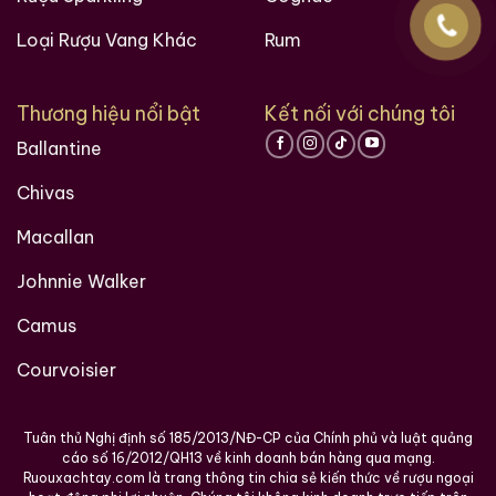
Loại Rượu Vang Khác
Rum
Hàng Ngàn Khách Hàng Của ruouxachtay.com
Thương hiệu nổi bật
Kết nối với chúng tôi
Ballantine
Chivas
Macallan
Johnnie Walker
Camus
Các loại rượu sưu tầm quý hiềm trên thế giới tại
Courvoisier
Ruouxachtay.com
RUOUXACHTAY.COM – SHOWROOM RƯỢU CHIVAS
Tuân thủ Nghị định số 185/2013/NĐ-CP của Chính phủ và luật quảng
XÁCH TAY UY TÍN TẠI HCM
cáo số 16/2012/QH13 về kinh doanh bán hàng qua mạng.
Ruouxachtay.com là trang thông tin chia sẻ kiến thức về rượu ngoại