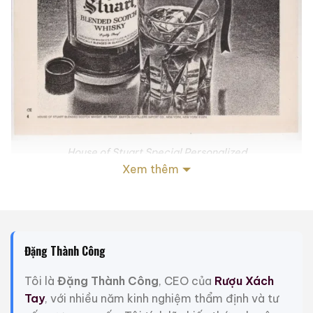
House of Stuart Special Personalized
Xem thêm
HOUSE OF STUART là loại rượu whisky cao cấp được
sản xuất theo phương pháp đặc biệt kế thừa truyền
thống của rượu whisky Scotch. Hương vị đậm đà đặc
trưng của nó khiến nó trở thành món ăn đặc biệt dành
Đặng Thành Công
cho những người yêu thích rượu whisky.
Tôi là
Đặng Thành Công
, CEO của
Rượu Xách
Premium Scotch Whisky House of Stuart Special
Tay
, với nhiều năm kinh nghiệm thẩm định và tư