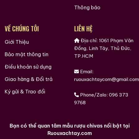
này. Bạn sẽ tìm thấy lịch sử nguồn gốc các loại rượu
Thông báo
ngoại, những mẫu rượu quý hiếm, cách thưởng thức
rượu, kinh nghiệm phân biệt rượu, cách chọn lưa được
VỀ CHÚNG TÔI
LIÊN HỆ
cửa hàng rượu ngoại uy tín và còn nhiều điều thú vị
hơn nữa đang chờ bạn khám phá.
Địa chỉ: 1061 Phạm Văn
Giới Thiệu
Đồng, Linh Tây, Thủ Đức,
Ruouxachtay.com rất vinh dự được đồng hành cùng
Bảo mật thông tin
TP.HCM
các bạn trên hành trình khám phá thế giới hương vị
Điều khoản sử dụng
này!
Email:
Giao hàng & Đổi trả
ruouxachtaycom@gmail.com
Ruouxachtay.com – Cham Vào Đam Mê
Ký gửi & Trao đổi
Phone/Zalo:
096 373
Trăm Nghe Không Bằng Một Thấy
9768
Bạn có thể quan tâm mẫu rượu chivas nổi bật tại
Ruouxachtay.com