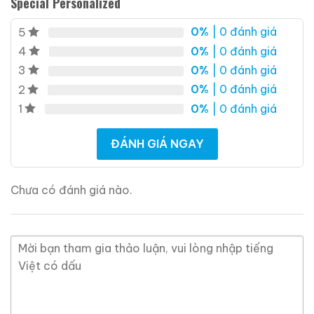
Special Personalized
0%
| 0 đánh giá
5
Giới Thiệu Một Số Mẫu Rượu Whisky
0%
| 0 đánh giá
4
0%
| 0 đánh giá
3
0%
| 0 đánh giá
2
0%
| 0 đánh giá
1
ĐÁNH GIÁ NGAY
Chưa có đánh giá nào.
Macallan 18 Sherry
Macallan 18 Sherry
Oak 1997
Oak 1996
700ml / 43%
700ml / 43%