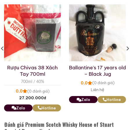
Rượu Chivas 38 Xách
Ballantine’s 17 years old
Tay 700ml
– Black Jug
700ml / 40%
0,0
(0 đánh giá)
Rượu Thuốc Chí Bảo
Rượu Mao Đài Quý
Liên hệ
0,0
(0 đánh giá)
Tam Dương
Châu Ngũ Sao – Cáp
27.200.000
₫
Họa Hữu Nghị 2021
Zalo
Hotline
500ml / 40%
500ml / 53%
Zalo
Hotline
0,0
0,0
(0 đánh giá)
(0 đánh giá)
3.450.000
₫
19.280.000
₫
Đánh giá Premium Scotch Whisky House of Stuart
Zalo
Hotline
Zalo
Hotline