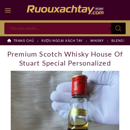
Skip
to
content
Tìm
kiếm
sản
phẩm
TRANG CHỦ
RƯỢU NGOẠI XÁCH TAY
WHISKY
BLENDED 
Premium Scotch Whisky House Of
Stuart Special Personalized