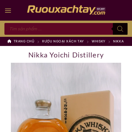
Skip
to
content
Tìm
kiếm
sản
phẩm
TRANG CHỦ
RƯỢU NGOẠI XÁCH TAY
WHISKY
NIKKA
Nikka Yoichi Distillery