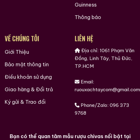
Guinness
Ruouxachtay.com rất vinh dự được đồng hành cùng
các bạn trên hành trình khám phá thế giới hương vị
Thông báo
này!
Ruouxachtay.com – Cham Vào Đam Mê
VỀ CHÚNG TÔI
LIÊN HỆ
Trăm Nghe Không Bằng Một Thấy
Địa chỉ: 1061 Phạm Văn
Giới Thiệu
Đồng, Linh Tây, Thủ Đức,
Bảo mật thông tin
TP.HCM
Điều khoản sử dụng
Email:
Giao hàng & Đổi trả
ruouxachtaycom@gmail.com
Ký gửi & Trao đổi
Phone/Zalo:
096 373
9768
Bạn có thể quan tâm mẫu rượu chivas nổi bật tại