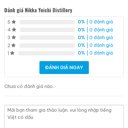
Đánh giá Nikka Yoichi Distillery
0%
| 0 đánh giá
5
0%
| 0 đánh giá
4
0%
| 0 đánh giá
3
0%
| 0 đánh giá
2
0%
| 0 đánh giá
1
Cognac Roi des Rois
Très Grande Fine
Roi Des Rois Cognac
ĐÁNH GIÁ NGAY
Champagne
700ml / 40%
Monalisa
0,0
(0 đánh giá)
700ml / 40%
Chưa có đánh giá nào.
18.860.000
₫
0,0
(0 đánh giá)
4.250.000
₫
Zalo
Hotline
Zalo
Hotline
Giới Thiệu Một Số Mẫu Rượu Brandy