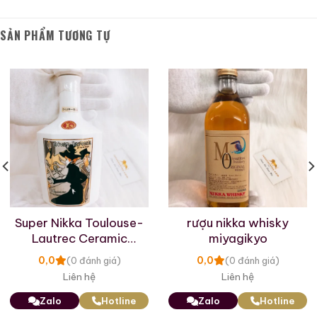
SẢN PHẨM TƯƠNG TỰ
Macallan 18 Sherry
Macallan 18 Sherry
Oak 1997
Oak 1996
700ml / 43%
700ml / 43%
0,0
0,0
(0 đánh giá)
(0 đánh giá)
28.680.000
₫
28.880.000
₫
Zalo
Hotline
Zalo
Hotline
Super Nikka Toulouse-
rượu nikka whisky
Lautrec Ceramic
miyagikyo
Giới Thiệu Một Số Mẫu Rượu Cognac
Decanter
0,0
0,0
(0 đánh giá)
(0 đánh giá)
Liên hệ
Liên hệ
Zalo
Hotline
Zalo
Hotline