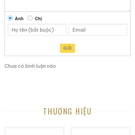
Anh
Chị
GỬI
Chưa có bình luận nào
Brandy Changyu Gold
Roi Des Rois Cognac
Medal
Monalisa
THƯƠNG HIỆU
700ml / 40%
700ml / 40%
0,0
(0 đánh giá)
0,0
(0 đánh giá)
3.660.000
₫
4.250.000
₫
Zalo
Hotline