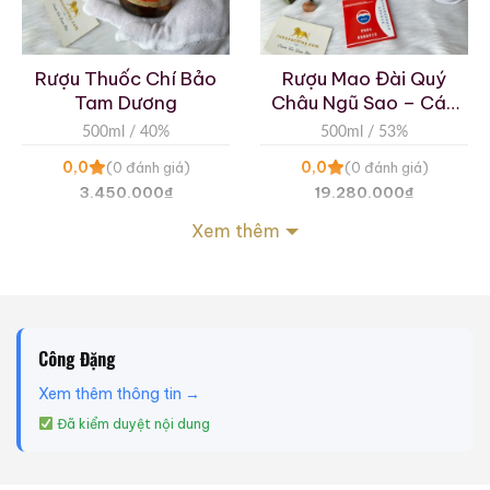
Rượu Thuốc Chí Bảo
Rượu Mao Đài Quý
Tam Dương
Châu Ngũ Sao – Cáp
Họa Hữu Nghị 2021
500ml / 40%
500ml / 53%
0,0
0,0
(0 đánh giá)
(0 đánh giá)
3.450.000
₫
19.280.000
₫
Xem thêm
Zalo
Hotline
Zalo
Hotline
Giới Thiệu Một Số Mẫu Rượu Whisky
Công Đặng
Xem thêm thông tin →
Đã kiểm duyệt nội dung