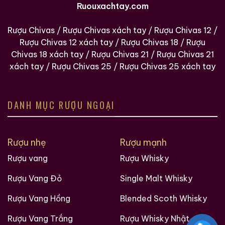
Ruouxachtay.com
Rượu Chivas
/
Rượu Chivas xách tay
/
Rượu Chivas 12
/
Rượu Chivas 12 xách tay
/
Rượu Chivas 18
/
Rượu
Chivas 18 xách tay
/
Rượu Chivas 21
/
Rượu Chivas 21
xách tay
/
Rượu Chivas 25
/
Rượu Chivas 25 xách tay
DANH MỤC RƯỢU NGOẠI
Rượu nhẹ
Rượu mạnh
Rượu vang
Rượu Whisky
Hàng Ngàn Khách Hàng Của ruouxachtay.com
Rượu Vang Đỏ
Single Malt Whisky
Rượu Vang Hồng
Blended Scoth Whisky
Rượu Vang Trắng
Rượu Whisky Nhật