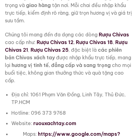
trọng và
giao hàng
tận nơi. Mỗi chai đều nhập khẩu
trực tiếp, kiểm định rõ ràng, giữ trọn hương vị và giá trị
sưu tầm.
Chúng tôi mang đến đa dạng các dòng
Rượu Chivas
cao cấp như:
Rượu Chivas 12
,
Rượu Chivas 18
,
Rượu
Chivas 21
,
Rượu Chivas 25
, đặc biệt là
các phiên
bản Chivas xách tay
được nhập khẩu trực tiếp, mang
lại
hương vị tinh tế, đẳng cấp và sang trọng
cho mọi
buổi tiệc, không gian thưởng thức và quà tặng cao
cấp.
Địa chỉ: 1061 Phạm Văn Đồng, Linh Tây, Thủ Đức,
TP.HCM
Hotline: 096 373 9768
Website:
ruouxachtay.com
Maps:
https://www.google.com/maps?