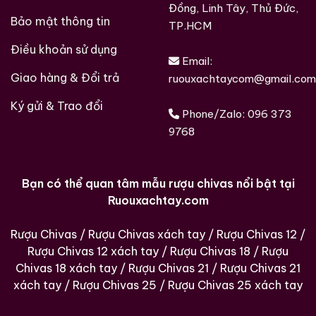
Đồng, Linh Tây, Thủ Đức,
Bảo mật thông tin
TP.HCM
Điều khoản sử dụng
Email:
Giao hàng & Đổi trả
ruouxachtaycom@gmail.com
Ký gửi & Trao đổi
Phone/Zalo:
096 373
9768
Bạn có thể quan tâm mẫu rượu chivas nổi bật tại
Ruouxachtay.com
Rượu Chivas
/
Rượu Chivas xách tay
/
Rượu Chivas 12
/
Rượu Chivas 12 xách tay
/
Rượu Chivas 18
/
Rượu
Chivas 18 xách tay
/
Rượu Chivas 21
/
Rượu Chivas 21
xách tay
/
Rượu Chivas 25
/
Rượu Chivas 25 xách tay