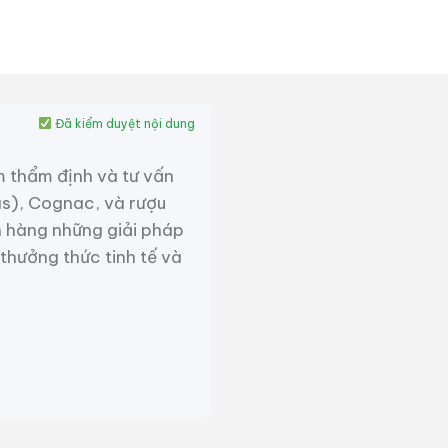
oát, mạnh mẽ – giống như
trang trọng của một xuất
rang trọng như dấu ấn xác
Đã kiểm duyệt nội dung
m thẩm định và tư vấn
as), Cognac, và rượu
 hàng những giải pháp
 thưởng thức tinh tế và
y Nhật Bản nội địa trong
y ngũ cốc)
ch truyền thống của Nikka