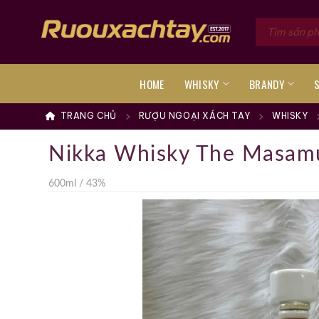
Skip
Tìm
to
kiếm
sản
content
phẩm
HOME
WHISKY
BRANDY
TRANG CHỦ
RƯỢU NGOẠI XÁCH TAY
WHISKY
Nikka Whisky The Masamu
600ml / 43%