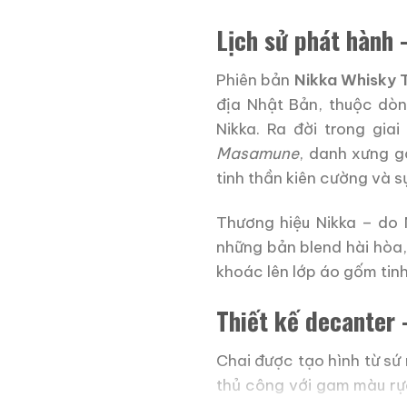
Lịch sử phát hành 
Phiên bản
Nikka Whisky
địa Nhật Bản, thuộc dòn
Nikka. Ra đời trong gi
Masamune
, danh xưng g
tinh thần kiên cường và s
Thương hiệu Nikka – do 
những bản blend hài hòa,
khoác lên lớp áo gốm tin
Thiết kế decanter 
Chai được tạo hình từ sứ
thủ công với gam màu rực