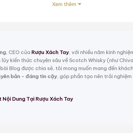
háy của hoàng hôn. Từng đường nét thể hiện sự dứt kh
Xem thêm
y chứa đựng bên trong.
ộ, cổ chai trang trí viền vàng, thể hiện phẩm chất 
chữ
Nikka Whisky – The Masamune
được đặt ở vị trí t
giữa lịch sử Nhật Bản và tinh hoa chế tác whisky.
ng
, CEO của
Rượu Xách Tay
, với nhiều năm kinh nghiệ
 độ
h lũy kiến thức chuyên sâu về Scotch Whisky (như Chiv
bài Blog được chia sẻ, tôi mong muốn mang đến khách
uyên bản - đáng tin cậy
, góp phần tạo nên trải nghiệm
% ABV
, mức nồng độ cân bằng chuẩn mực của whisk
Malt & Grain (pha trộn giữa whisky mạch nha và whisk
t Nội Dung Tại Rượu Xách Tay
 (NAS), nhưng chất lượng blend phản ánh rõ phong cá
n bằng và giàu tầng hương.