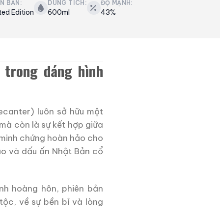
ÊN BẢN:
DUNG TÍCH:
ĐỘ MẠNH:
ted Edition
600ml
43%
 trong dáng hình
ecanter) luôn sở hữu một
mà còn là sự kết hợp giữa
 minh chứng hoàn hảo cho
đạo và dấu ấn Nhật Bản cổ
ánh hoàng hôn, phiên bản
ộc, về sự bền bỉ và lòng