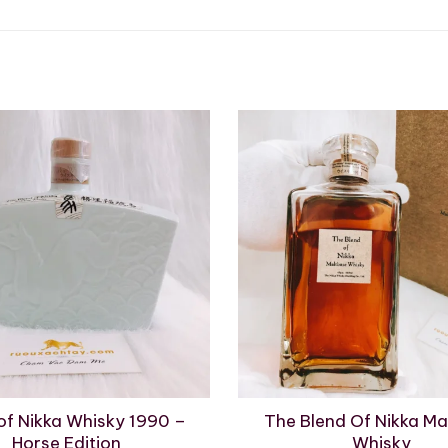
nào – thuộc vùng nào?
ệu biểu tượng của Nhật Bản, sở hữu hai nhà máy danh t
kkaido – thủ phủ của whisky mạch nha với phong cách
i Sendai – chuyên về whisky mượt mà, thanh thoát, ma
rộn từ nguồn whisky của cả hai nhà máy, tạo nên cấu
ặc trưng không thể nhầm lẫn của Nikka.
hương vị hài hòa và sâu lắng
ết hợp của mật ong, trái cây chín vàng, vani và gỗ sồi
cháy tạo nên lớp hương phức hợp nhưng mềm mại.
of Nikka Whisky 1990 –
The Blend Of Nikka Ma
Horse Edition
Whisky