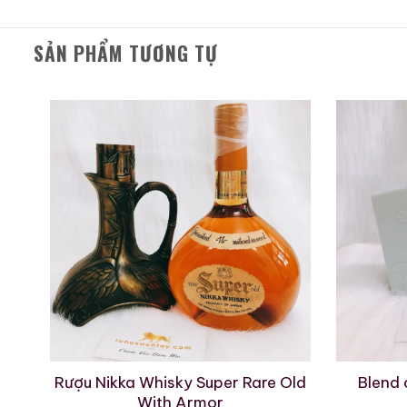
Rượu whisky nước 
SẢN PHẨM TƯƠNG TỰ
Nikka Whisky là thương hi
Yoichi Distillery
tại Ho
nhẹ.
Miyagikyo Distillery
tạ
The Masamune được pha t
mẽ và tinh tế – một nét đ
Ghi chú nếm thử – 
Hương
Nhẹ nhàng mở ra với sự k
phảng phất mùi caramel 
r
Rượu Nikka Whisky Super Rare Old
Blend 
With Armor