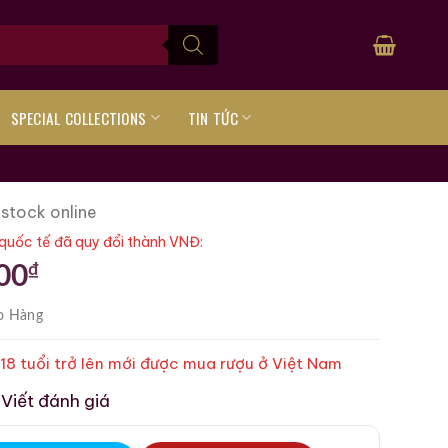
SPECIAL COLLECTIONS
TIN TỨC
 stock online
quốc tế đã quy đổi thành VNĐ:
₫
00
o Hàng
 18 tuổi trở lên mới được mua rượu ở Việt Nam
Viết đánh giá