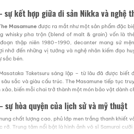
– sự kết hợp giữa di sản Nikka và nghệ t
 The Masamune
được ra mắt như một sản phẩm đặc biệt
g whisky pha trộn (blend of malt & grain) vốn là t
ai đoạn thập niên 1980–1990, decanter mang sứ mện
ợi nhớ đến những vị tướng và nghệ nhân kiếm đạo huy
ự sắc bén.
Masataka Taketsuru sáng lập – từ lâu đã được biết 
 sâu sắc và giàu cấu trúc. The Masamune tiếp tục tr
h xảo, biến mỗi chai trở thành một món bảo vật dành c
– sự hòa quyện của lịch sử và mỹ thuật
 nung chất lượng cao, phủ lớp men trắng thanh khiết và
 rỡ. Trung tâm nổi bật là hình ảnh võ sĩ Samurai cưỡi 