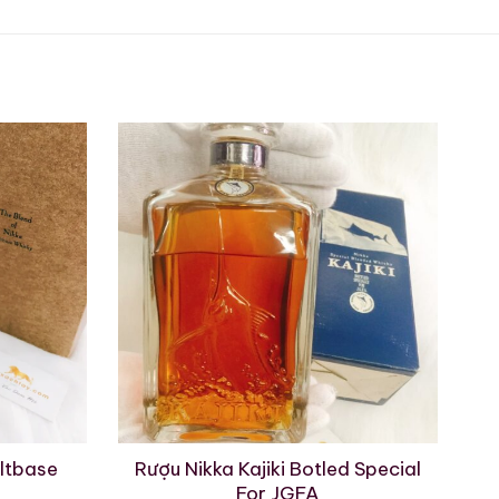
iếng:
 đậm đà, than bùi và khói
ng hương hoa và trái cây.
 trúc cân bằng giữa mạnh
 Nhật. Hương hoa trắng và
ltbase
Rượu Nikka Kajiki Botled Special
For JGFA