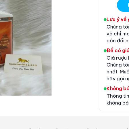
Lưu ý về 
Chúng tôi
và chỉ m
cân đối 
Để có giá
Giá rượu 
Chúng tôi
nhất. Muố
hãy gọi n
Không b
Thông tin
không bá