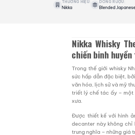
THƯƠNG HIỆU:
DÒNG RƯỢU:
Nikka
Blended Japanes
Nikka Whisky Th
chiến binh huyền 
Trong thế giới whisky N
sức hấp dẫn đặc biệt, bở
văn hóa, lịch sử và mỹ th
triết lý chế tác ấy – mộ
xưa.
Được thiết kế với hình 
decanter này không chỉ 
trung nghĩa – những giá tr