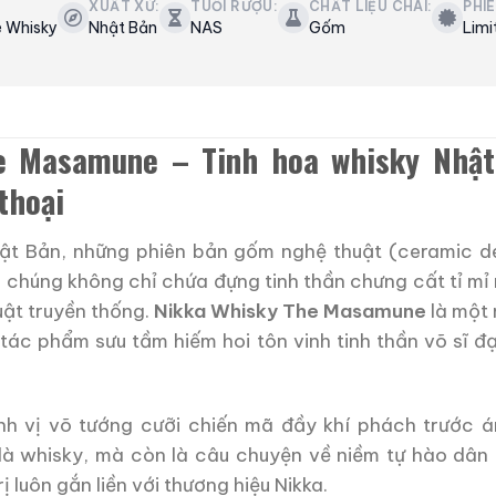
XUẤT XỨ:
TUỔI RƯỢU:
CHẤT LIỆU CHAI:
PHI
e Whisky
Nhật Bản
NAS
Gốm
Limi
e Masamune – Tinh hoa whisky Nhật
thoại
hật Bản, những phiên bản gốm nghệ thuật (ceramic d
i chúng không chỉ chứa đựng tinh thần chưng cất tỉ mỉ 
uật truyền thống.
Nikka Whisky The Masamune
là một
t tác phẩm sưu tầm hiếm hoi tôn vinh tinh thần võ sĩ 
ảnh vị võ tướng cưỡi chiến mã đầy khí phách trước 
là whisky, mà còn là câu chuyện về niềm tự hào dân t
ị luôn gắn liền với thương hiệu Nikka.