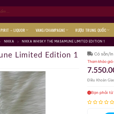
SPIRIT – LIQUOR
VANG/CHAMPAGNE
RƯỢU TRUNG QUỐC
NIKKA
NIKKA WHISKY THE MASAMUNE LIMITED EDITION 1
Có sẵn/In
ne Limited Edition 1
Tham khảo giá 
7.550.0
Điều Khoản
Gia
Bạn phải từ