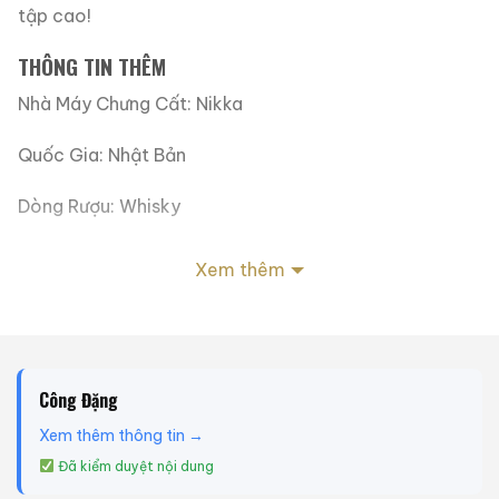
tập cao!
THÔNG TIN THÊM
Nhà Máy Chưng Cất: Nikka
Quốc Gia: Nhật Bản
Dòng Rượu: Whisky
Nhóm Rượu: Blended
Xem thêm
Tuổi Rượu: NAS
Cường Độ: 43%
Công Đặng
Dung Tích: 500ml
Xem thêm thông tin →
Tình Trạng Tem Nhãn: Tốt
Đã kiểm duyệt nội dung