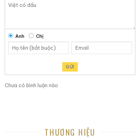
Chivas 21
,
Rượu Chivas 25
, đặc biệt là
các phiên
bản Chivas xách tay
được nhập khẩu trực tiếp, mang
lại
hương vị tinh tế, đẳng cấp và sang trọng
cho mọi
buổi tiệc, không gian thưởng thức và quà tặng cao
cấp.
Anh
Chị
Địa chỉ: 1061 Phạm Văn Đồng, Linh Tây, Thủ Đức,
TP.HCM
Hotline: 096 373 9768
GỬI
Website:
ruouxachtay.com
Chưa có bình luận nào
Maps:
https://www.google.com/maps?
cid=4203959646322424299
THƯƠNG HIỆU