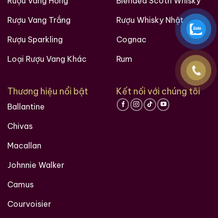
Rượu Vang Hồng
Blended Scoth Whisky
Rượu Vang Trắng
Rượu Whisky Nhật
Rượu Sparkling
Cognac
Loại Rượu Vang Khác
Rum
Thương hiệu nổi bật
Kết nối với chúng tôi
Ballantine
Chivas
Macallan
Johnnie Walker
Camus
Courvoisier