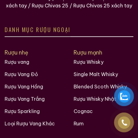
xách tay
/
Rượu Chivas 25
/
Rượu Chivas 25 xách tay
Macallan 18 Sherry
Macallan 18 Sherry
DANH MỤC RƯỢU NGOẠI
Oak 1997
Oak 1996
700ml / 43%
700ml / 43%
0,0
0,0
(0 đánh giá)
(0 đánh giá)
Rượu nhẹ
Rượu mạnh
28.680.000
₫
28.880.000
₫
Rượu vang
Rượu Whisky
Zalo
Hotline
Zalo
Hotline
Rượu Vang Đỏ
Single Malt Whisky
Giới Thiệu Một Số Mẫu Rượu Brandy
Rượu Vang Hồng
Blended Scoth Whisky
Rượu Vang Trắng
Rượu Whisky Nhật
Rượu Sparkling
Cognac
Loại Rượu Vang Khác
Rum