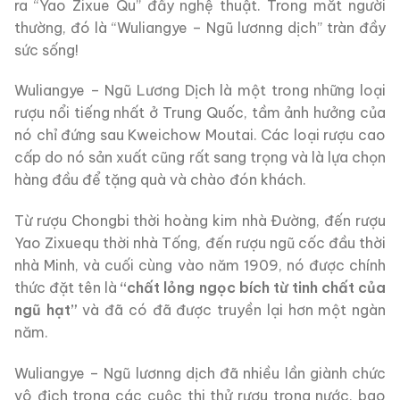
ra “Yao Zixue Qu” đầy nghệ thuật. Trong mắt người
thường, đó là “Wuliangye – Ngũ lươnng dịch” tràn đầy
sức sống!
Wuliangye – Ngũ Lương Dịch là một trong những loại
rượu nổi tiếng nhất ở Trung Quốc, tầm ảnh hưởng của
nó chỉ đứng sau Kweichow Moutai. Các loại rượu cao
cấp do nó sản xuất cũng rất sang trọng và là lựa chọn
hàng đầu để tặng quà và chào đón khách.
Từ rượu Chongbi thời hoàng kim nhà Đường, đến rượu
Yao Zixuequ thời nhà Tống, đến rượu ngũ cốc đầu thời
nhà Minh, và cuối cùng vào năm 1909, nó được chính
thức đặt tên là
“chất lỏng ngọc bích từ tinh chất của
ngũ hạt”
và đã có đã được truyền lại hơn một ngàn
năm.
Wuliangye – Ngũ lươnng dịch đã nhiều lần giành chức
vô địch trong các cuộc thi thử rượu trong nước, bao