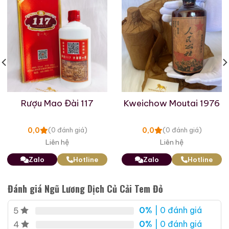
Rượu Mao Đài 117
Kweichow Moutai 1976
0,0
0,0
(0 đánh giá)
(0 đánh giá)
Liên hệ
Liên hệ
Zalo
Hotline
Zalo
Hotline
Hầm cổ rất quý giá có từ triều đại nhà Minhed
Đánh giá Ngũ Lương Dịch Củ Cải Tem Đỏ
Và Wuliangye – Ngũ lươnng dịch chỉ có một
nhóm
hầm cổ rất quý giá có từ triều đại nhà Minh
trong
0%
| 0 đánh giá
5
ngành rượu.
0%
| 0 đánh giá
4