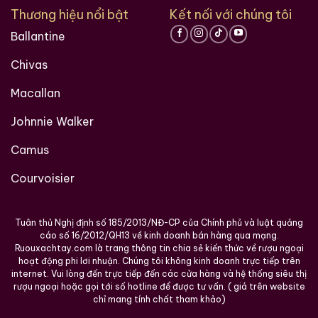
Thương hiệu nổi bật
Kết nối với chúng tôi
Ballantine
Chivas
Macallan
Brandy Changyu Gold
Roi Des Rois Cognac
Medal
Johnnie Walker
Monalisa
700ml / 40%
700ml / 40%
Camus
0,0
(0 đánh giá)
0,0
(0 đánh giá)
Courvoisier
3.660.000
₫
4.250.000
₫
Zalo
Hotline
Zalo
Hotline
Tuân thủ Nghị định số 185/2013/NĐ-CP của Chính phủ và luật quảng
cáo số 16/2012/QH13 về kinh doanh bán hàng qua mạng.
Tại sao tin tưởng ruouxachtay.com?
Ruouxachtay.com là trang thông tin chia sẻ kiến thức về rượu ngoại
hoạt động phi lơi nhuận. Chúng tôi không kinh doanh trực tiếp trên
internet. Vui lòng đến trực tiếp đến các cửa hàng và hệ thống siêu thị
Ruouxachtay.com
là trang web nói về rượu ngoại:
rượu ngoại hoặc gọi tới số hotline để được tư vấn. ( giá trên website
rượu whisky, rượu brandy, rượu rum,… Cho dù bạn
chỉ mang tính chất tham khảo)
muốn biết về nguồn gốc của một loại rượu whisky cụ