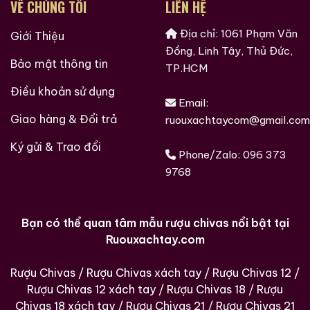
VỀ CHÚNG TÔI
LIÊN HỆ
Tam Dương
Châu Ngũ Sao – Cáp
Họa Hữu Nghị 2021
500ml / 40%
500ml / 53%
Địa chỉ: 1061 Phạm Văn
Giới Thiệu
Đồng, Linh Tây, Thủ Đức,
0,0
0,0
(0 đánh giá)
(0 đánh giá)
Bảo mật thông tin
3.450.000
₫
19.280.000
₫
TP.HCM
Điều khoản sử dụng
Zalo
Hotline
Zalo
Hotline
Email:
Giao hàng & Đổi trả
ruouxachtaycom@gmail.com
Giới Thiệu Một Số Mẫu Rượu Whisky
Ký gửi & Trao đổi
Phone/Zalo:
096 373
9768
Bạn có thể quan tâm mẫu rượu chivas nổi bật tại
Ruouxachtay.com
Rượu Chivas
/
Rượu Chivas xách tay
/
Rượu Chivas 12
/
Rượu Chivas 12 xách tay
/
Rượu Chivas 18
/
Rượu
Chivas 18 xách tay
/
Rượu Chivas 21
/
Rượu Chivas 21