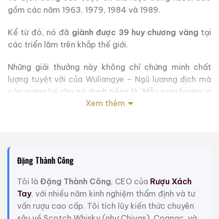
gồm các năm 1963, 1979, 1984 và 1989.
Kể từ đó, nó đã
giành được 39 huy chương vàng
tại
các triển lãm trên khắp thế giới.
Những giải thưởng này không chỉ chứng minh chất
lượng tuyệt vời của Wuliangye – Ngũ lươnng dịch mà
còn mang lại cho nó danh tiếng là
“Mẫu rượu hương vị
Xem thêm
mạnh của Trung Quốc”.
Kể từ năm 2005, việc sưu tập rượu cũ ngày càng trở
nên phổ biến và giá rượu cũ cũng không ngừng tăng
lên. Từ góc độ khối lượng giao dịch, giá giao dịch, v.v.,
Đặng Thành Công
không còn nghi ngờ gì nữa, Wuliangye và Mao đã
bước vào cấp độ hàng đầu tiên.
Tôi là
Đặng Thành Công
, CEO của
Rượu Xách
Tay
, với nhiều năm kinh nghiệm thẩm định và tư
Tuy nhiên, so với đà phát triển trước đó, nhiều nhà sưu
vấn rượu cao cấp. Tôi tích lũy kiến thức chuyên
tập cho rằng giá trị của Rượu cổ Wuliangye đã bị
sâu về Scotch Whisky (như Chivas), Cognac, và