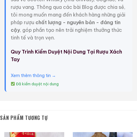
đánh giá thấp một cách nghiêm trọng!
rượu vang. Thông qua các bài Blog được chia sẻ,
tôi mong muốn mang đến khách hàng những giải
Bởi vì nếu nhìn vào dữ liệu lịch sử của Wuliangye, bạn
pháp rượu
chất lượng - nguyên bản - đáng tin
sẽ thấy hầm rượu 600 năm tuổi của Wuliangye, di sản
cậy
, góp phần tạo nên trải nghiệm thưởng thức
văn hóa phi vật thể, kỹ thuật nấu rượu, phong cách
tinh tế và trọn vẹn.
rượu độc đáo, v.v., là những thứ mà nhiều thương hiệu
rượu không có.
Quy Trình Kiểm Duyệt Nội Dung Tại Rượu Xách
Tay
Nếu bạn muốn làm ra một loại rượu hảo hạng như
Wuliangye – Ngũ lương dịch, ngoài nguyên liệu thô và
kỹ năng, Wuliangye – Ngũ lương dịch còn có một “
mã
Xem thêm thông tin →
cổ sống” mà không ai khác có thể ăn cắp được –
Đã kiểm duyệt nội dung
bùn hầm rượu.
Bùn hầm là chìa khóa cho chất lượng rượu thơm, và
đóng một vai trò quan trọng trong việc hình thành
SẢN PHẨM TƯƠNG TỰ
chất lượng và phong cách rượu.