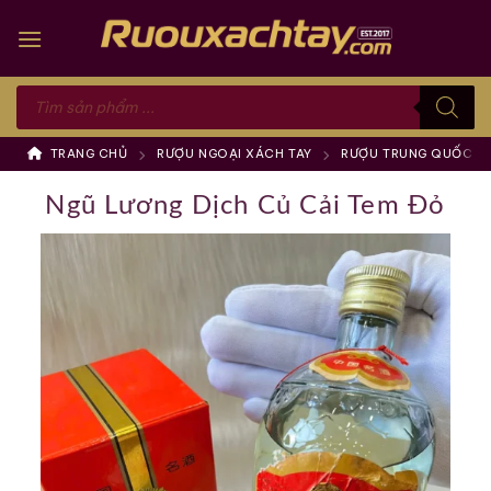
Skip
to
content
Tìm
kiếm
sản
phẩm
TRANG CHỦ
RƯỢU NGOẠI XÁCH TAY
RƯỢU TRUNG QUỐC
Ngũ Lương Dịch Củ Cải Tem Đỏ