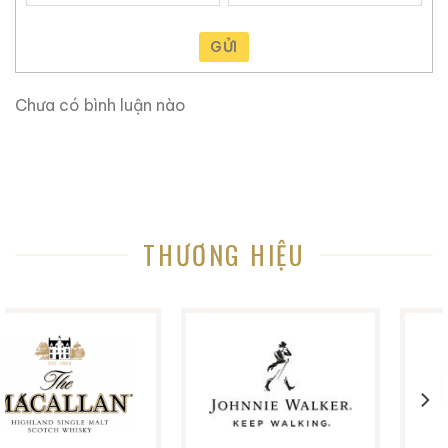
GỬI
Chưa có bình luận nào
các phiên bản Wuliangye củ cải tem đỏ
Ngũ Lương Dịch Củ Cải Tem Đỏ
Chai trong suốt hình
củ cải có nhãn đỏ được bao quanh bởi viền vàng kim,
THƯƠNG HIỆU
tạo điểm nhấn cho nắp vặn bằng nhôm màu vàng.
Chai củ cải Wuliangye thập niên 90 là một loại rượu
cao cấp rất nổi tiếng, không chỉ có di sản văn hóa
sâu sắc và bối cảnh lịch sử mà hương vị và chất lượng
độc đáo của nó cũng được đa số người tiêu dùng yêu
thích.
Không chỉ có hình thức đẹp, chất lượng rượu