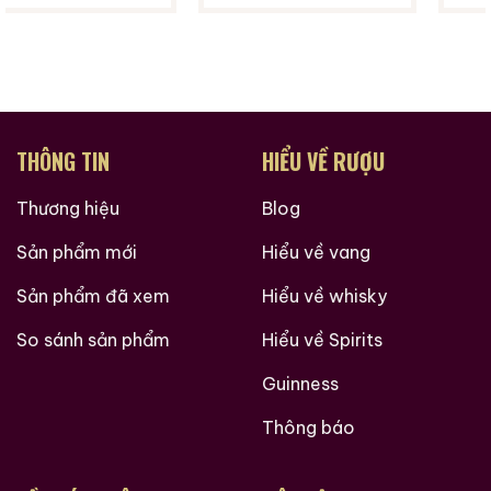
Wuliangye từ thời kỳ đóng chai củ cải cũng tốt hơn so
với các thời kỳ khác, khiến nó trở thành mục tiêu sưu
tầm không thể thiếu của các nhà sưu tập rượu cũ.
Giới Thiệu Một Số Mẫu Rượu Trung Quốc
THÔNG TIN
HIỂU VỀ RƯỢU
Thương hiệu
Blog
Sản phẩm mới
Hiểu về vang
Sản phẩm đã xem
Hiểu về whisky
So sánh sản phẩm
Hiểu về Spirits
Guinness
Thông báo
Rượu Thuốc Chí Bảo
Rượu Mao Đài Quý