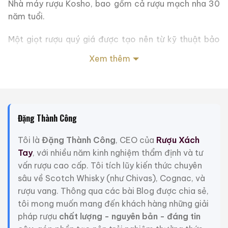
Nhà máy rượu Kosho, bao gồm cả rượu mạch nha 30
năm tuổi.
Một giọt rượu quý giá được tạo nên từ kỹ thuật bảo
quản truyền thống và kỹ năng tuyệt đỉnh của một
Xem thêm
người pha chế. Nó hiện thân cho giấc mơ của một
người đàn ông đầu tiên thử nghiệm điều này tại Nhật
Bản.
Và từ đây, một giấc mơ mới bắt đầu. Một giấc mơ
Đặng Thành Công
không bao giờ kết thúc.
Tôi là
Đặng Thành Công
, CEO của
Rượu Xách
Thông tin thêm:
Tay
, với nhiều năm kinh nghiệm thẩm định và tư
vấn rượu cao cấp. Tôi tích lũy kiến thức chuyên
Nhóm rượu: Shochu
sâu về Scotch Whisky (như Chivas), Cognac, và
Thành phần: Gạo, Gạo Koji
rượu vang. Thông qua các bài Blog được chia sẻ,
Thể tích: 720ml
tôi mong muốn mang đến khách hàng những giải
pháp rượu
chất lượng - nguyên bản - đáng tin
Nồng độ cồn: 38%