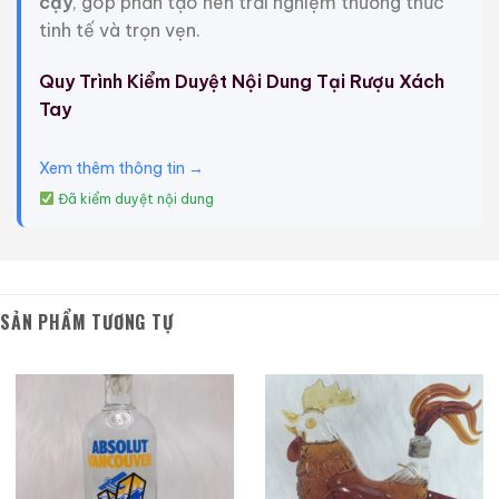
cậy
, góp phần tạo nên trải nghiệm thưởng thức
Hạn sử dụng tốt nhất: Không có
tinh tế và trọn vẹn.
Hướng dẫn bảo quản: Bảo quản nơi khô ráo, thoáng
Quy Trình Kiểm Duyệt Nội Dung Tại Rượu Xách
mát, tránh ánh nắng trực tiếp.
Tay
Nhà sản xuất: Kosei Brewery Co., Ltd.
Xem thêm thông tin →
Giới Thiệu Một Số Mẫu Rượu Trung Quốc
Đã kiểm duyệt nội dung
SẢN PHẨM TƯƠNG TỰ