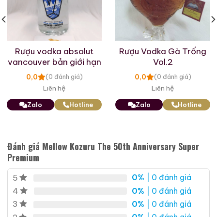
Rượu Thuốc Chí Bảo
Rượu Mao Đài Quý
Tam Dương
Châu Ngũ Sao – Cáp
Họa Hữu Nghị 2021
500ml / 40%
500ml / 53%
Rượu vodka absolut
Rượu Vodka Gà Trống
0,0
0,0
(0 đánh giá)
(0 đánh giá)
vancouver bản giới hạn
Vol.2
3.450.000
₫
19.280.000
₫
0,0
0,0
(0 đánh giá)
(0 đánh giá)
Zalo
Hotline
Zalo
Hotline
Liên hệ
Liên hệ
Zalo
Hotline
Zalo
Hotline
Giới Thiệu Một Số Mẫu Rượu Whisky
Đánh giá Mellow Kozuru The 50th Anniversary Super
Premium
0%
| 0 đánh giá
5
0%
| 0 đánh giá
4
0%
| 0 đánh giá
3