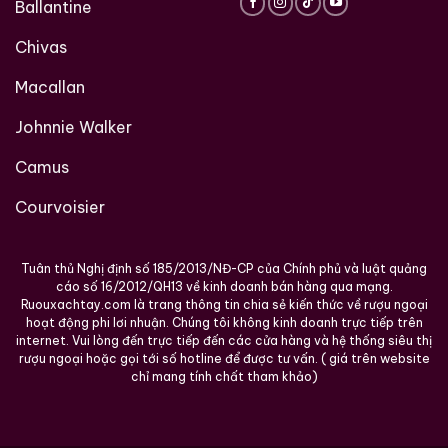
Ballantine
Chivas
Macallan
Johnnie Walker
Camus
Courvoisier
Tuân thủ Nghị định số 185/2013/NĐ-CP của Chính phủ và luật quảng
cáo số 16/2012/QH13 về kinh doanh bán hàng qua mạng.
Hàng Ngàn Khách Hàng Của ruouxachtay.com
Ruouxachtay.com là trang thông tin chia sẻ kiến thức về rượu ngoại
hoạt động phi lơi nhuận. Chúng tôi không kinh doanh trực tiếp trên
internet. Vui lòng đến trực tiếp đến các cửa hàng và hệ thống siêu thị
rượu ngoại hoặc gọi tới số hotline để được tư vấn. ( giá trên website
chỉ mang tính chất tham khảo)