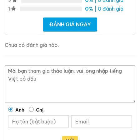
0%
| 0 đánh giá
2
0%
| 0 đánh giá
1
ĐÁNH GIÁ NGAY
Macallan 18 Sherry
Macallan 18 Sherry
Oak 1997
Oak 1996
Chưa có đánh giá nào.
700ml / 43%
700ml / 43%
0,0
0,0
(0 đánh giá)
(0 đánh giá)
28.680.000
₫
28.880.000
₫
Zalo
Hotline
Zalo
Hotline
Giới Thiệu Một Số Mẫu Rượu Cognac
Anh
Chị