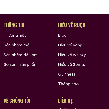
THÔNG TIN
HIỂU VỀ RƯỢU
Thương hiệu
Blog
Sản phẩm mới
Hiểu về vang
Sản phẩm đã xem
Hiểu về whisky
So sánh sản phẩm
Hiểu về Spirits
Brandy Changyu Gold
Roi Des Rois Cognac
Medal
Monalisa
Guinness
700ml / 40%
700ml / 40%
Thông báo
0,0
(0 đánh giá)
0,0
(0 đánh giá)
3.660.000
₫
4.250.000
₫
VỀ CHÚNG TÔI
LIÊN HỆ
Zalo
Hotline
Zalo
Hotline