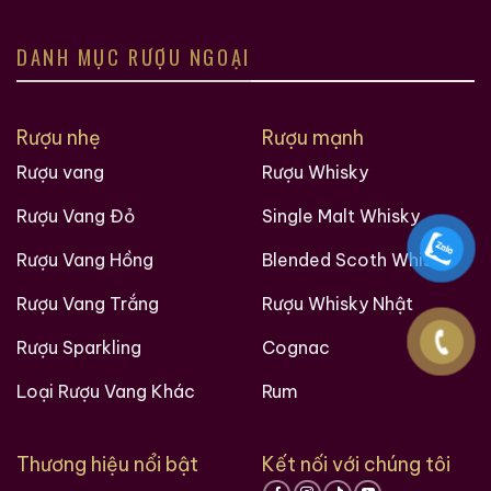
các bạn trên hành trình khám phá thế giới hương vị
này!
DANH MỤC RƯỢU NGOẠI
Ruouxachtay.com – Cham Vào Đam Mê
Trăm Nghe Không Bằng Một Thấy
Rượu nhẹ
Rượu mạnh
Rượu vang
Rượu Whisky
Rượu Vang Đỏ
Single Malt Whisky
Rượu Vang Hồng
Blended Scoth Whisky
Rượu Vang Trắng
Rượu Whisky Nhật
Rượu Sparkling
Cognac
Loại Rượu Vang Khác
Rum
Thương hiệu nổi bật
Kết nối với chúng tôi