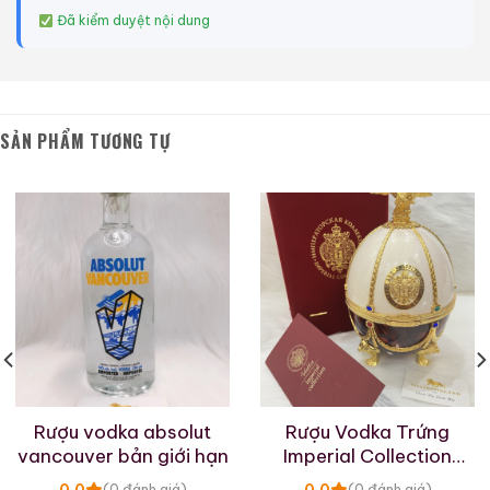
Đã kiểm duyệt nội dung
SẢN PHẨM TƯƠNG TỰ
Rượu vodka absolut
Rượu Vodka Trứng
vancouver bản giới hạn
Imperial Collection
Faberge Pearl And Ruby
0,0
0,0
(0 đánh giá)
(0 đánh giá)