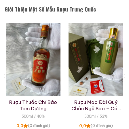
Giới Thiệu Một Số Mẫu Rượu Trung Quốc
Rượu Thuốc Chí Bảo
Rượu Mao Đài Quý
Tam Dương
Châu Ngũ Sao – Cáp
Họa Hữu Nghị 2021
500ml / 40%
500ml / 53%
0,0
0,0
(0 đánh giá)
(0 đánh giá)