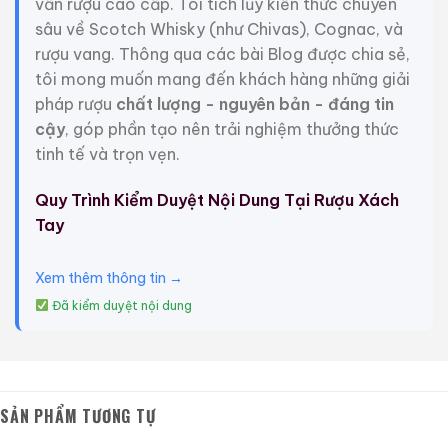
vấn rượu cao cấp. Tôi tích lũy kiến thức chuyên
Oak 1997
Oak 1996
sâu về Scotch Whisky (như Chivas), Cognac, và
700ml / 43%
700ml / 43%
rượu vang. Thông qua các bài Blog được chia sẻ,
0,0
0,0
(0 đánh giá)
(0 đánh giá)
tôi mong muốn mang đến khách hàng những giải
28.680.000
₫
28.880.000
₫
pháp rượu
chất lượng - nguyên bản - đáng tin
Zalo
Hotline
Zalo
Hotline
cậy
, góp phần tạo nên trải nghiệm thưởng thức
tinh tế và trọn vẹn.
Giới Thiệu Một Số Mẫu Rượu Brandy
Quy Trình Kiểm Duyệt Nội Dung Tại Rượu Xách
Tay
Xem thêm thông tin →
Đã kiểm duyệt nội dung
SẢN PHẨM TƯƠNG TỰ