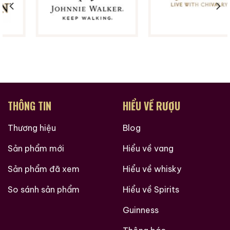
Hàng Ngàn Khách Hàng Của ruouxachtay.com
THÔNG TIN
HIỂU VỀ RƯỢU
Thương hiệu
Blog
Sản phẩm mới
Hiểu về vang
Sản phẩm đã xem
Hiểu về whisky
So sánh sản phẩm
Hiểu về Spirits
Các loại rượu sưu tầm quý hiềm trên thế giới tại
Ruouxachtay.com
Guinness
RUOUXACHTAY.COM – SHOWROOM RƯỢU CHIVAS