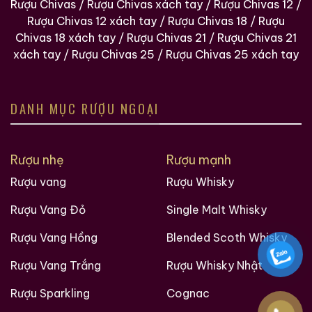
Rượu Chivas
/
Rượu Chivas xách tay
/
Rượu Chivas 12
/
Rượu Chivas 12 xách tay
/
Rượu Chivas 18
/
Rượu
Hotline: 096 373 9768
Chivas 18 xách tay
/
Rượu Chivas 21
/
Rượu Chivas 21
Website:
ruouxachtay.com
xách tay
/
Rượu Chivas 25
/
Rượu Chivas 25 xách tay
Maps:
https://www.google.com/maps?
cid=4203959646322424299
DANH MỤC RƯỢU NGOẠI
Rượu nhẹ
Rượu mạnh
Rượu vang
Rượu Whisky
Rượu Vang Đỏ
Single Malt Whisky
Rượu Vang Hồng
Blended Scoth Whisky
Rượu Vang Trắng
Rượu Whisky Nhật
Rượu Sparkling
Cognac