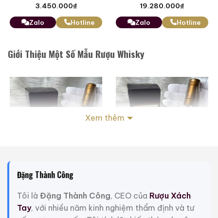
3.450.000
₫
19.280.000
₫
Zalo
Hotline
Zalo
Hotline
Giới Thiệu Một Số Mẫu Rượu Whisky
Xem thêm
Đặng Thành Công
Tôi là
Đặng Thành Công
, CEO của
Rượu Xách
Tay
, với nhiều năm kinh nghiệm thẩm định và tư
Macallan 18 Sherry
Macallan 18 Sherry