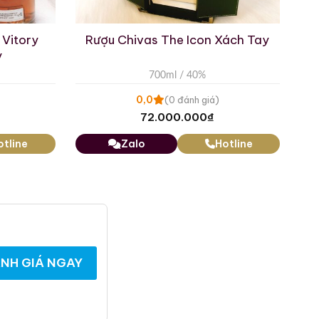
 Vitory
Rượu Chivas The Icon Xách Tay
y
700ml / 40%
0,0
(0 đánh giá)
72.000.000
₫
otline
Zalo
Hotline
Fine Champagne Denis
Mounie Hors d’Age
Rượu Cognac Remy
Martin Louis XIII Black
700ml / 40%
NH GIÁ NGAY
Pearl
700ml / 40%
0,0
(0 đánh giá)
28.660.000
₫
0,0
(0 đánh giá)