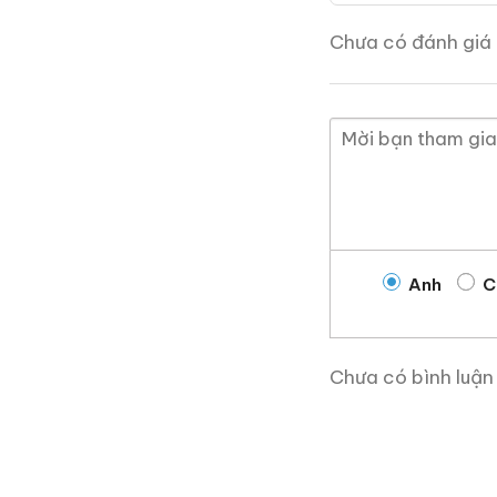
4.250.000
₫
Chưa có đánh giá 
Zalo
Hotline
Giới Thiệu Một Số
Anh
C
Chưa có bình luận