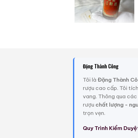
Rượu Xương Hổ Vạn Lý
Rượu Thuốc Chí Bảo
Trường Thành
Tam Dương
620ml / 55%
500ml / 40%
0,0
0,0
(0 đánh giá)
(0 đánh giá)
Đặng Thành Công
Liên hệ
3.450.000
₫
Tôi là
Đặng Thành Cô
Zalo
Hotline
Zalo
Hotline
rượu cao cấp. Tôi tíc
vang. Thông qua các 
Giới Thiệu Một Số
rượu
chất lượng - ng
trọn vẹn.
Quy Trình Kiểm Duyệ