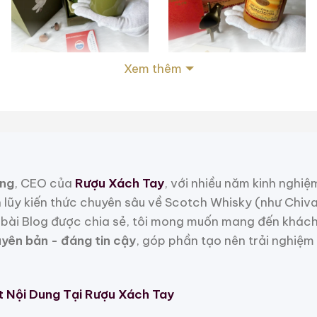
Xem thêm
Rượu Mao Đài Quý
Rượu Mao Đài Quý
Châu Ngũ Sao – Cáp
Châu 15 Năm Tuổi
Họa Hữu Nghị 2021
(Kweichow Moutai 15
500ml / 53%
500ml / 53%
Year Old) 2025
0,0
0,0
(0 đánh giá)
(0 đánh giá)
19.280.000
₫
23.750.000
₫
ng
, CEO của
Rượu Xách Tay
, với nhiều năm kinh nghiệ
Zalo
Hotline
Zalo
Hotline
h lũy kiến thức chuyên sâu về Scotch Whisky (như Chiv
bài Blog được chia sẻ, tôi mong muốn mang đến khách
 Mẫu Rượu Whisky
uyên bản - đáng tin cậy
, góp phần tạo nên trải nghiệm
t Nội Dung Tại Rượu Xách Tay