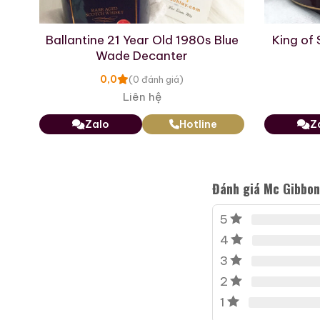
Giới Thiệu Một Số
2
Ballantine 21 Year Old 1980s Blue
King of 
Wade Decanter
0,0
(0 đánh giá)
Liên hệ
Zalo
Hotline
Z
Đánh giá Mc Gibbon
5
4
Roi Des Rois Cognac
3
Monalisa
2
700ml / 40%
1
0,0
(0 đánh giá)