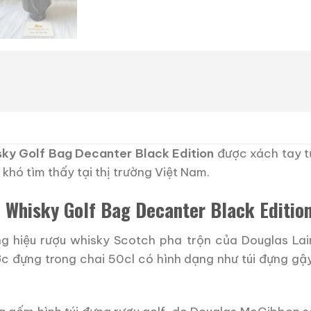
ky Golf Bag Decanter Black Edition
được xách tay t
 khó tìm thấy tại thị trường Việt Nam.
 Whisky Golf Bag Decanter Black Editio
g hiệu rượu whisky Scotch pha trộn của Douglas Lain
c đựng trong chai 50cl có hình dạng như túi đựng gậ