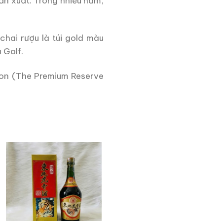
ản xuất. Trong nhiều năm,
chai rượu là túi gold màu
 Golf.
on (The Premium Reserve