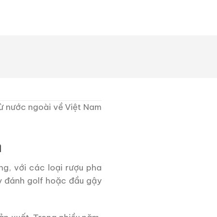
ừ nước ngoài về Việt Nam
n
g, với các loại rượu pha
y đánh golf hoặc đầu gậy