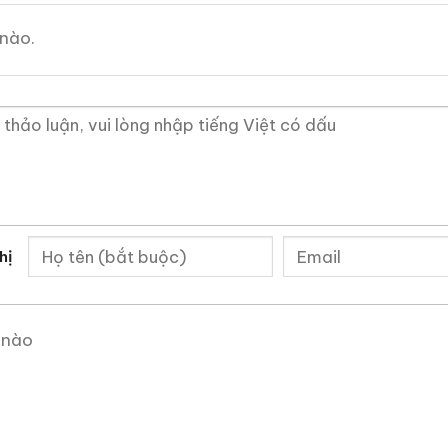
1.330.000.000
₫
Zalo
Hotline
nào.
Zalo
Hotline
 Mẫu Rượu Brandy
hị
 nào
Cognac Roi des Rois
Très Grande Fine