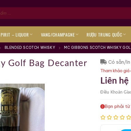
SPIRIT – LIQUOR
VANG/CHAMPAGNE
RƯỢU TRUNG QUỐC
BLENDED SCOTCH WHISKY
MC GIBBONS SCOTCH WHISKY GOL
Có sẵn/In
y Golf Bag Decanter
Tham khảo giá 
Liên hệ
Điều Khoản
Gia
Bạn phải từ