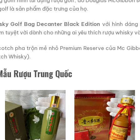
 gốm hình túi đựng rượu golf, do Douglas McGibbon s
golf là sản phẩm đặc trưng của họ.
sky Golf Bag Decanter Black Edition
với hình dáng 
 tuyệt vời dành cho những ai yêu thích rượu whisky và
Scotch pha trộn mẻ nhỏ Premium Reserve của Mc Gibb
tch Whisky).
 Mẫu Rượu Trung Quốc