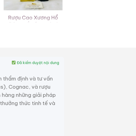
Rượu Cao Xương Hổ
Đông Bắc (Dongbei
hugu Jiu)
0,0
(0 đánh giá)
Liên hệ
Zalo
Hotline
Đã kiểm duyệt nội dung
m thẩm định và tư vấn
as), Cognac, và rượu
 hàng những giải pháp
 thưởng thức tinh tế và