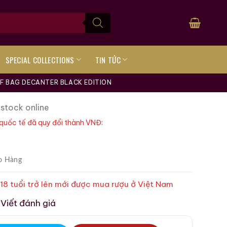
SPECIAL COLLECTIONS
TIN TỨC
F BAG DECANTER BLACK EDITION
 stock online
quốc tế đã quy đổi thành VNĐ:
o Hàng
 18 tuổi trở lên mới được mua rượu ở Việt Nam
Viết đánh giá