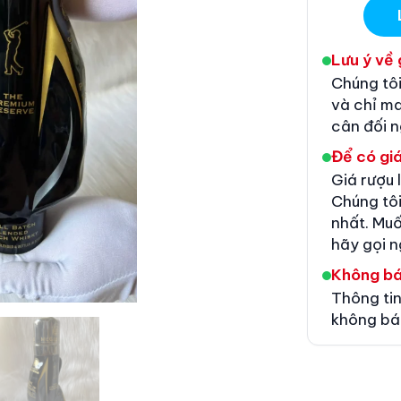
Lưu ý về 
Chúng tôi
và chỉ m
cân đối 
Để có giá
Giá rượu 
Chúng tôi
nhất. Muố
hãy gọi n
Không b
Thông tin
không bá