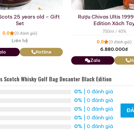
 Mẫu Rượu Cognac
Scots 25 years old – Gift
Rượu Chivas Ultis 1999
Set
Edition Xách Ta
700ml / 40%
0,0
(0 đánh giá)
Liên hệ
0,0
(0 đánh giá)
6.880.000
₫
alo
Hotline
Zalo
H
s Scotch Whisky Golf Bag Decanter Black Edition
0%
| 0 đánh giá
Cognac Roi des Rois
0%
| 0 đánh giá
Très Grande Fine
Remy Martin Louis XIII
Champagne
Cognac Ultra Rare Red
0%
| 0 đánh giá
ĐÁ
700ml / 40%
0%
| 0 đánh giá
700ml / 40%
0,0
(0 đánh giá)
0%
| 0 đánh giá
18.860.000
₫
0,0
(0 đánh giá)