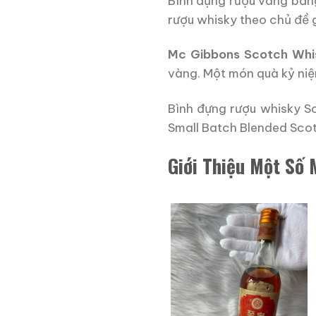
Bình đựng rượu vang bằng
rượu whisky theo chủ đề 
Mc Gibbons Scotch Whi
vàng. Một món quà kỷ niệm
Bình đựng rượu whisky 
Small Batch Blended Sco
Giới Thiệu Một Số