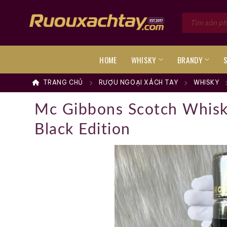
Skip
Tìm
to
kiếm
sản
content
phẩm
HOME
WHISKY
BRANDY
TRANG CHỦ
RƯỢU NGOẠI XÁCH TAY
WHISKY
Mc Gibbons Scotch Whisk
Black Edition