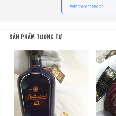
Xem thêm thông tin →
SẢN PHẨM TƯƠNG TỰ
Macallan 18 Sherry Oak
1997
700ml / 43%
0,0
(0 đánh giá)
28.680.000
₫
Zalo
Hotline