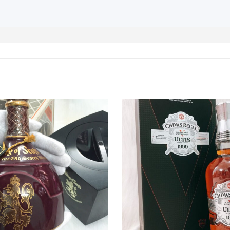
Macallan 18 Sherry Oak
Macallan 25 Sherry
1996
Oak Release 2011
700ml / 43%
700ml / 43%
0,0
0,0
(0 đánh giá)
(0 đánh giá)
28.880.000
₫
70.975.000
₫
Zalo
Hotline
Zalo
Hotline