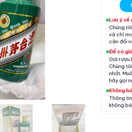
Lưu ý về 
Chúng tôi
và chỉ m
cân đối 
Để có giá
Giá rượu 
Chúng tôi
nhất. Muố
hãy gọi n
Không b
Thông tin
không bá