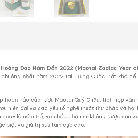
g Hoàng Đạo Năm Dần 2022 (Maotai Zodiac Year of
 chuộng nhất năm 2022 tại Trung Quốc, rất khó để t
hợp hoàn hảo của rượu Maotai Quý Châu, tích hợp văn
ợu hiện đại và các yếu tố nghệ thuật thư pháp và hội
ăm nay là năm Hổ, và chắc chắn sẽ không được sản xu
c biệt và giá trị sưu tầm cực cao.