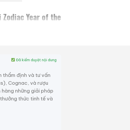
Zodiac Year of the
năm Dần sử dụng các tác
a nhà vua” của họa sĩ nổi
của gỗ Âm, vỏ chai có màu
Đã kiểm duyệt nội dung
g trưng cho sự giao thoa
m thẩm định và tư vấn
as), Cognac, và rượu
 hàng những giải pháp
 thưởng thức tinh tế và