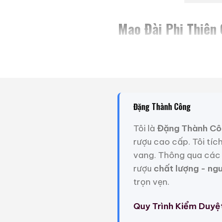
Mao Đài Phi Thiên
Tiger 2022
Năm 2022 là năm Dần, c
phẩm thư pháp của nhà th
tiếng Meng Xiangshun làm
Đặng Thành Công
xanh đá tourmaline, tượ
giữa trời và đất, sự giao
Tôi là
Đặng Thành Cô
rượu cao cấp. Tôi tíc
vang. Thông qua các 
rượu
chất lượng - ng
trọn vẹn.
Quy Trình Kiểm Duyệ