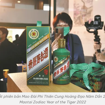
t phiên bản Mao Đài Phi Thiên Cung Hoàng Đạo Năm Dần 
Maotai Zodiac Year of the Tiger 2022