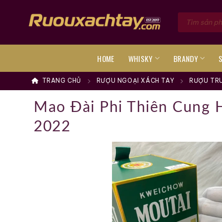
Skip
Tìm
to
kiếm
sản
content
phẩm
HOME
WHISKY
BRANDY
TRANG CHỦ
RƯỢU NGOẠI XÁCH TAY
RƯỢU TR
Mao Đài Phi Thiên Cung
2022