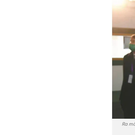
Ra mắ