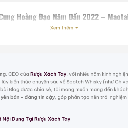
 Cung Hoàng Đạo Năm Dần 2022 – Maotai 
Xem thêm
ung hoàng đạo Trung Quốc là Hổ. Bao bì của Rượu 
ư pháp nổi tiếng Yan Fuchu và bức tranh “Tinh thần củ
 yếu tố chính. Rượu Mao Đài niên Dần có thuộc tính 
ng trưng cho màu của rừng và màu của sự sống, tượn
 thoa của vạn vật và sức sống.
ng
, CEO của
Rượu Xách Tay
, với nhiều năm kinh nghiệ
h lũy kiến thức chuyên sâu về Scotch Whisky (như Chiv
bài Blog được chia sẻ, tôi mong muốn mang đến khách
uyên bản - đáng tin cậy
, góp phần tạo nên trải nghiệm
t Nội Dung Tại Rượu Xách Tay