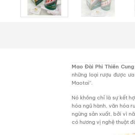
Mao Đài Phi Thiên Cun
những loại rượu được ưa
Maotai”.
Nó không chỉ là sự kết 
hóa ngũ hành, văn hóa rư
ngừng sản xuất, bởi vì n
có hương vị nghệ thuật đặ