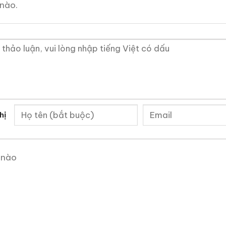
nào.
hiên Cung Hoàng Đạo Năm Dần 2022
hị
 nào