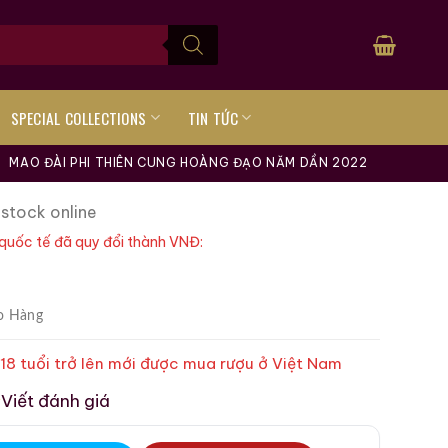
SPECIAL COLLECTIONS
TIN TỨC
MAO ĐÀI PHI THIÊN CUNG HOÀNG ĐẠO NĂM DẦN 2022
 stock online
quốc tế đã quy đổi thành VNĐ:
o Hàng
 18 tuổi trở lên mới được mua rượu ở Việt Nam
Viết đánh giá