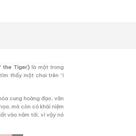
 the Tiger)
là một trong
ìm thấy một chai trên “i
 hóa cung hoàng đạo, văn
 họa, mà còn có khái niệm
ất vào năm tới, vì vậy nó