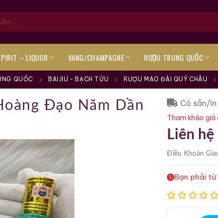
SPIRIT – LIQUOR
VANG/CHAMPAGNE
RƯỢU TRUNG QUỐC
UNG QUỐC
BAIJIU - BẠCH TỬU
RƯỢU MAO ĐÀI QUÝ CHÂU
Có sẵn/In
 Hoàng Đạo Năm Dần
Tham khảo giá 
Liên hệ
Điều Khoản
Gia
Bạn phải từ