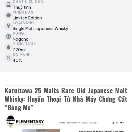
CHẤT LIỆU CHAI:
Thuỷ tinh
PHIÊN BẢN:
Limited Edition
LOẠI VANG:
Single Malt Japanese Whisky
VÙNG:
Nagano
DUNG TÍCH:
720ml
ĐỘ MẠNH:
40%
Karuizawa 25 Malts Rare Old Japanese Malt
Whisky: Huyền Thoại Từ Nhà Máy Chưng Cất
“Bóng Ma”