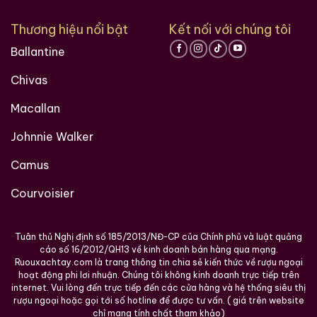
sản sống. Sự phối trộn giữa 25 nguồn mạch nha tinh
Thương hiệu nổi bật
Kết nối với chúng tôi
hoa đã tạo nên một kiệt tác không chỉ về vị giác mà
còn về giá trị văn hóa và lịch sử. Với bất kỳ nhà sưu
Ballantine
tầm nào, việc sở hữu tuyệt phẩm này chính là sự
Chivas
khẳng định đẳng cấp và tầm nhìn trong nghệ thuật
chơi rượu.
Macallan
Johnnie Walker
Đừng bỏ lỡ cơ hội sở hữu mảnh ghép lịch sử này. Liên
hệ với chúng tôi để biết thêm thông tin chi tiết về tình
Camus
trạng bảo quản và nguồn gốc của tuyệt phẩm
Karuizawa 25 Malts Rare Old.
Courvoisier
Giới Thiệu Một Số Mẫu Rượu Trung Quốc
Tuân thủ Nghị định số 185/2013/NĐ-CP của Chính phủ và luật quảng
cáo số 16/2012/QH13 về kinh doanh bán hàng qua mạng.
Ruouxachtay.com là trang thông tin chia sẻ kiến thức về rượu ngoại
hoạt động phi lơi nhuận. Chúng tôi không kinh doanh trực tiếp trên
internet. Vui lòng đến trực tiếp đến các cửa hàng và hệ thống siêu thị
rượu ngoại hoặc gọi tới số hotline để được tư vấn. ( giá trên website
chỉ mang tính chất tham khảo)