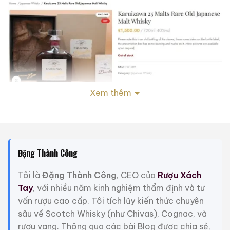
Xem thêm
Giá rượu Karuizawa 25 Malts Rare Old Japanese Malt
Whisky tại thewhiskytrader
Xem chi tiết:
Đặng Thành Công
https://www.thewhiskytrader.co.uk/pro
25-malts-rare-old-japanese-malt-
Tôi là
Đặng Thành Công
, CEO của
Rượu Xách
whisky/
Tay
, với nhiều năm kinh nghiệm thẩm định và tư
vấn rượu cao cấp. Tôi tích lũy kiến thức chuyên
sâu về Scotch Whisky (như Chivas), Cognac, và
Trong giới sưu tầm whisky cao cấp toàn cầu, cái tên
rượu vang. Thông qua các bài Blog được chia sẻ,
Karuizawa không chỉ là một thương hiệu; đó là một