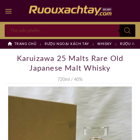
Skip
to
content
Tìm
kiếm
sản
phẩm
TRANG CHỦ
RƯỢU NGOẠI XÁCH TAY
WHISKY
RƯỢU WHI
Karuizawa 25 Malts Rare Old
Japanese Malt Whisky
720ml / 40%