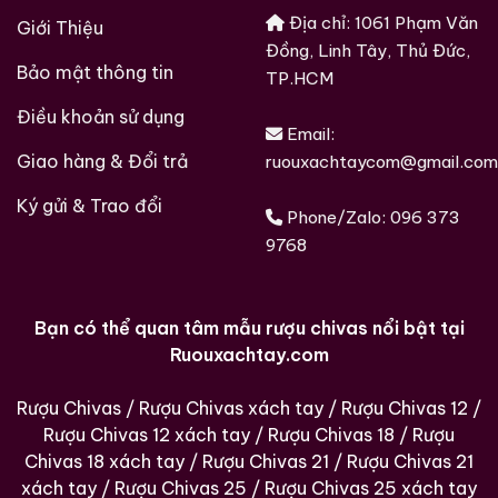
Giá trị lịch sử độc nhất:
Đây là dòng sản phẩm đại
Địa chỉ: 1061 Phạm Văn
Giới Thiệu
diện cho phong cách whisky Nhật Bản “thời kỳ
Đồng, Linh Tây, Thủ Đức,
đầu”. Nó không chạy theo thị hiếu số đông mà giữ
Bảo mật thông tin
TP.HCM
nguyên bản sắc chưng cất thủ công truyền thống.
Điều khoản sử dụng
Sự khan hiếm vĩnh viễn:
Với việc nhà máy đã không
Email:
còn tồn tại, mỗi chai Karuizawa 15 tuổi xuất hiện
Giao hàng & Đổi trả
ruouxachtaycom@gmail.com
trên thị trường là một lần thị trường vơi bớt một
Ký gửi & Trao đổi
mảnh ghép lịch sử. Điều này đẩy giá trị của nó tăng
Phone/Zalo:
096 373
trưởng đều đặn theo thời gian.
9768
Tính thanh khoản thượng hạng:
Các dòng
Karuizawa luôn dẫn đầu trong các phiên đấu giá
Bạn có thể quan tâm mẫu rượu chivas nổi bật tại
toàn cầu. Đây là lựa chọn đầu tư an toàn và đẳng
Ruouxachtay.com
cấp cho những ai muốn khẳng định tầm nhìn trong
nghệ thuật chơi rượu.
Rượu Chivas
/
Rượu Chivas xách tay
/
Rượu Chivas 12
/
4. Lời khuyên của chuyên gia: Lưu giữ “Hồn
Rượu Chivas 12 xách tay
/
Rượu Chivas 18
/
Rượu
thiêng”
Chivas 18 xách tay
/
Rượu Chivas 21
/
Rượu Chivas 21
xách tay
/
Rượu Chivas 25
/
Rượu Chivas 25 xách tay