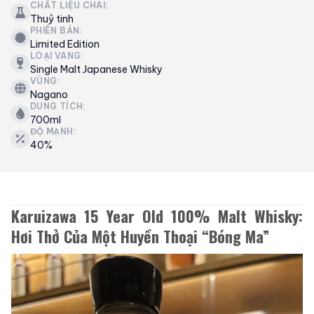
CHẤT LIỆU CHAI:
Thuỷ tinh
PHIÊN BẢN:
Limited Edition
LOẠI VANG:
Single Malt Japanese Whisky
VÙNG:
Nagano
DUNG TÍCH:
700ml
ĐỘ MẠNH:
40%
Karuizawa 15 Year Old 100% Malt Whisky:
Hơi Thở Của Một Huyền Thoại “Bóng Ma”