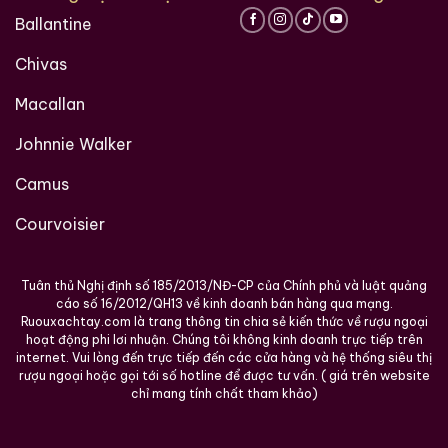
Ballantine
đầy kiêu hãnh của Nhật Bản. Với bất kỳ ai đang theo
đuổi nghệ thuật sưu tầm whisky, sở hữu tuyệt phẩm
Chivas
này chính là sự khẳng định vị thế và niềm đam mê
thực thụ với những giá trị bất biến.
Macallan
Johnnie Walker
Đừng bỏ lỡ cơ hội sở hữu một phần di sản của nhà máy
chưng cất bóng ma Karuizawa. Nếu bạn cần thêm tư
Camus
vấn về nguồn gốc hoặc tình trạng bảo quản của phiên
bản này, đừng ngần ngại liên hệ với các chuyên gia
Courvoisier
trong ngành.
Tuân thủ Nghị định số 185/2013/NĐ-CP của Chính phủ và luật quảng
Giới Thiệu Một Số Mẫu Rượu Trung Quốc
cáo số 16/2012/QH13 về kinh doanh bán hàng qua mạng.
Ruouxachtay.com là trang thông tin chia sẻ kiến thức về rượu ngoại
hoạt động phi lơi nhuận. Chúng tôi không kinh doanh trực tiếp trên
internet. Vui lòng đến trực tiếp đến các cửa hàng và hệ thống siêu thị
rượu ngoại hoặc gọi tới số hotline để được tư vấn. ( giá trên website
chỉ mang tính chất tham khảo)