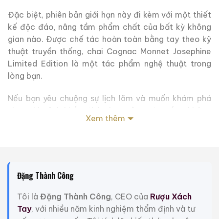
Đặc biệt, phiên bản giới hạn này đi kèm với một thiết
kế độc đáo, nâng tầm phẩm chất của bất kỳ không
gian nào. Được chế tác hoàn toàn bằng tay theo kỹ
thuật truyền thống, chai Cognac Monnet Josephine
Limited Edition là một tác phẩm nghệ thuật trong
lòng bạn.
Nếu bạn yêu chuộng sự lịch lãm và muốn khám phá
những khoảnh khắc đích thực của cuộc sống, không
Xem thêm
gì có thể vượt qua Cognac Monnet Josephine
Limited Edition. Hãy để ly rượu tuyệt vời này làm dịu
lòng và đưa bạn vào một cuộc phiêu lưu không gian
thời gian không thể quên.
Đặng Thành Công
Hy vọng thông tin này sẽ giúp bạn tìm được sản phẩm
phù hợp với nhu cầu của mình. Nếu bạn cần thêm
Tôi là
Đặng Thành Công
, CEO của
Rượu Xách
thông tin, hãy cho tôi biết nhé!
Tay
, với nhiều năm kinh nghiệm thẩm định và tư