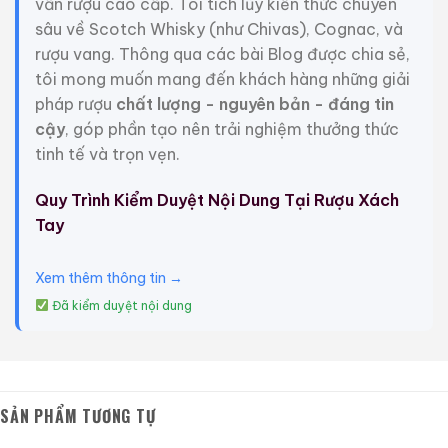
vấn rượu cao cấp. Tôi tích lũy kiến thức chuyên
Giới Thiệu Một Số Mẫu Rượu Trung Quốc
sâu về Scotch Whisky (như Chivas), Cognac, và
rượu vang. Thông qua các bài Blog được chia sẻ,
tôi mong muốn mang đến khách hàng những giải
pháp rượu
chất lượng - nguyên bản - đáng tin
cậy
, góp phần tạo nên trải nghiệm thưởng thức
tinh tế và trọn vẹn.
Quy Trình Kiểm Duyệt Nội Dung Tại Rượu Xách
Tay
Xem thêm thông tin →
Đã kiểm duyệt nội dung
Rượu Thuốc Chí Bảo
Rượu Mao Đài Quý
Tam Dương
Châu Ngũ Sao – Cáp
Họa Hữu Nghị 2021
500ml / 40%
500ml / 53%
SẢN PHẨM TƯƠNG TỰ
0,0
0,0
(0 đánh giá)
(0 đánh giá)
3.450.000
₫
19.280.000
₫