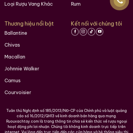
Loại Rượu Vang Khác
Rum
Thương hiệu nổi bật
Kết nối với chúng tôi
Ballantine
Chivas
Hàng Ngàn Khách Hàng Của ruouxachtay.com
Macallan
Johnnie Walker
Camus
Courvoisier
Tuân thủ Nghị định số 185/2013/NĐ-CP của Chính phủ và luật quảng
cáo số 16/2012/QH13 về kinh doanh bán hàng qua mạng.
Ruouxachtay.com là trang thông tin chia sẻ kiến thức về rượu ngoại
hoạt động phi lơi nhuận. Chúng tôi không kinh doanh trực tiếp trên
Các loại rượu sưu tầm quý hiềm trên thế giới tại
internet. Vui lòng đến trực tiếp đến các cửa hàng và hệ thống siêu thị