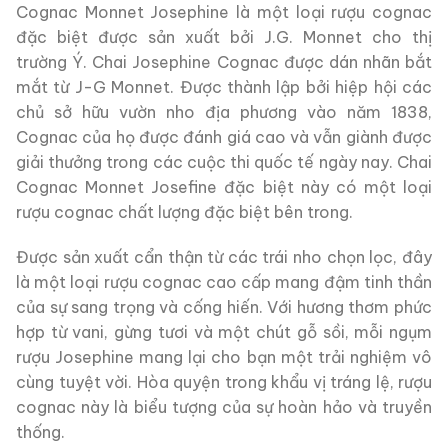
Cognac Monnet Josephine là một loại rượu cognac
đặc biệt được sản xuất bởi J.G. Monnet cho thị
trường Ý. Chai Josephine Cognac được dán nhãn bắt
mắt từ J-G Monnet. Được thành lập bởi hiệp hội các
chủ sở hữu vườn nho địa phương vào năm 1838,
Cognac của họ được đánh giá cao và vẫn giành được
giải thưởng trong các cuộc thi quốc tế ngày nay. Chai
Cognac Monnet Josefine đặc biệt này có một loại
rượu cognac chất lượng đặc biệt bên trong.
Được sản xuất cẩn thận từ các trái nho chọn lọc, đây
là một loại rượu cognac cao cấp mang đậm tinh thần
của sự sang trọng và cống hiến. Với hương thơm phức
hợp từ vani, gừng tươi và một chút gỗ sồi, mỗi ngụm
rượu Josephine mang lại cho bạn một trải nghiệm vô
cùng tuyệt vời. Hòa quyện trong khẩu vị tráng lệ, rượu
cognac này là biểu tượng của sự hoàn hảo và truyền
thống.