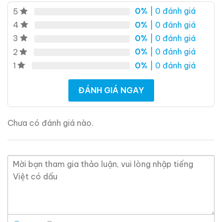
0%
| 0 đánh giá
5
700ml / 43%
700ml / 43%
0%
| 0 đánh giá
4
0,0
0,0
(0 đánh giá)
(0 đánh giá)
0%
| 0 đánh giá
3
28.680.000
₫
28.880.000
₫
0%
| 0 đánh giá
2
Zalo
Hotline
Zalo
Hotline
0%
| 0 đánh giá
1
Giới Thiệu Một Số Mẫu Rượu Cognac
ĐÁNH GIÁ NGAY
Chưa có đánh giá nào.