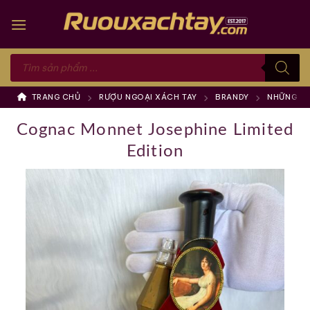
Skip
to
content
Tìm
kiếm
sản
phẩm
TRANG CHỦ
RƯỢU NGOẠI XÁCH TAY
BRANDY
NHỮNG TH
Cognac Monnet Josephine Limited
Edition