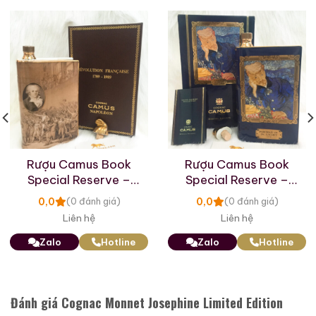
Zalo
Hotline
Zalo
Hotline
Giới Thiệu Một Số Mẫu Rượu Whisky
Rượu Camus Book
Rượu Camus Book
Special Reserve –
Special Reserve –
Revolution Francaise
Portrait Of Dr. Gachet
0,0
0,0
(0 đánh giá)
(0 đánh giá)
Liên hệ
Liên hệ
Zalo
Hotline
Zalo
Hotline
Macallan 18 Sherry
Macallan 18 Sherry
Đánh giá Cognac Monnet Josephine Limited Edition
Oak 1997
Oak 1996