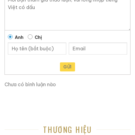
Quy trình chưng cất độc đáo của Nhà Larsen là chìa khóa
để giữ được hương vị tinh tế của hỗn hợp rượu
Champagne hảo hạng này, sau khi lên men, rượu được
chưng cất nhanh chóng mà không có cặn, giữ nguyên
hương trái cây của nho và tạo ra eaux-de-vie hảo hạng.
Anh
Chị
Khi ngửi, loại Cognac được phối hợp cẩn thận này mang
đến hương thơm tinh tế của hoa tử đinh hương, với hương
trái cây của chanh dây và vải. Hương thứ hai ngọt hơn,
GỬI
cân bằng với hương vani bourbon bổ sung cho một chút
hương gỗ sồi đất.
Chưa có bình luận nào
THƯƠNG HIỆU