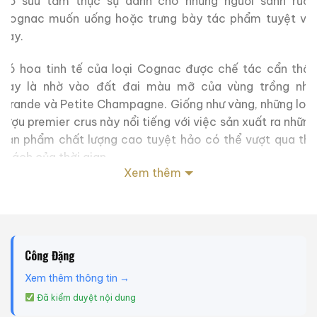
đồ sưu tầm thực sự dành cho những người sành rượu
Cognac muốn uống hoặc trưng bày tác phẩm tuyệt vời
này.
Bó hoa tinh tế của loại Cognac được chế tác cẩn thận
này là nhờ vào đất đai màu mỡ của vùng trồng nho
Grande và Petite Champagne. Giống như vàng, những loại
rượu premier crus này nổi tiếng với việc sản xuất ra những
sản phẩm chất lượng cao tuyệt hảo có thể vượt qua thử
thách của thời gian.
Xem thêm
Một trải nghiệm uống êm dịu và tinh tế trên vòm miệng,
loại Cognac cổ điển này có một kết thúc dài tuyệt đẹp.
Con tàu Viking, logo của Larson Cognac và là biểu tượng
cho tinh thần phiêu lưu của người sáng lập, không chỉ
Công Đặng
tượng trưng cho hành trình của ông mà còn trở nên nổi
tiếng thế giới như một bình đựng rượu biểu tượng của
Xem thêm thông tin →
thương hiệu kể từ năm 1952.
Đã kiểm duyệt nội dung