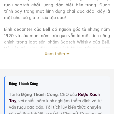
rượu scotch chất lượng đặc biệt bên trong. Được
trình bày trong một hình dạng chai độc đáo, đây là
một chai có giá trị sưu tập cao!
Bình decanter của Bell có nguồn gốc từ những năm
1920 và sáu mươi năm trôi qua vẫn là một tính năng
chính trong loạt sản phẩm Scotch Whisky của Bell.
Nó bắt đầu hiện diện một cách khiêm tốn như một
Xem thêm
mặt hàng đặc sản với số lượng sản xuất hạn chế.
Ngày nay, các loại bình decanter của Bell đang được
bán ở hầu hết các quốc gia trên thế giới.
Decanter hình chuông màu nâu và vàng đã trở nên
Đặng Thành Công
phổ biến như một mặt hàng quà tặng.
Tôi là
Đặng Thành Công
, CEO của
Rượu Xách
Sự bổ sung mới nhất cho dòng sản phẩm này là bình
Tay
, với nhiều năm kinh nghiệm thẩm định và tư
decanter, được sản xuất với màu xanh lam độc đáo,
vấn rượu cao cấp. Tôi tích lũy kiến thức chuyên
chứa Royal Reserve 20 Years Old Blend. Nó là một sản
sâu về Scotch Whisky (như Chivas), Cognac, và