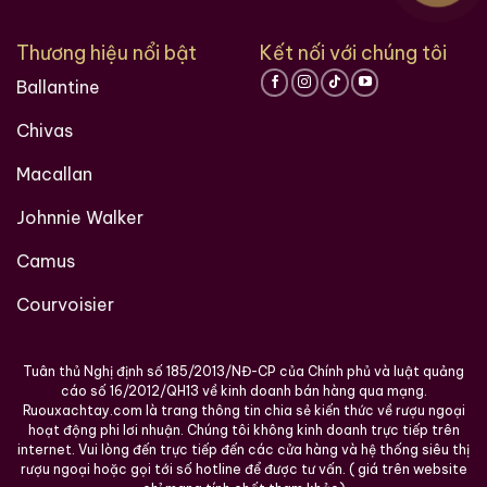
một thương hiệu, nó đã trở nên nổi tiếng trong suốt
thế kỷ 20 và được Guinness mua lại vào giữa những
Thương hiệu nổi bật
Kết nối với chúng tôi
năm 1980, hiện nó là một phần của gã khổng lồ đồ
Ballantine
uống diageo của Anh.
Chivas
Kết thúc cũng là tuyệt vời. ta cảm nhận được mùi
thơm của thốt nốt, gừng, quế, tiêu… rất nhiều gia vị.
Macallan
loại rượu whisky này là một trong những điều ngạc
Johnnie Walker
nhiên của chúng tôi trong tháng 9, nó thật tuyệt vời
và rất tinh tế. nó sẽ làm ngạc nhiên các giác quan
Camus
khứu giác của bạn mà không nghi ngờ gì!
Courvoisier
Thông tin thêm
Nhà Máy Chưng Cất: Arthur Bell & Sons
Tuân thủ Nghị định số 185/2013/NĐ-CP của Chính phủ và luật quảng
cáo số 16/2012/QH13 về kinh doanh bán hàng qua mạng.
Ruouxachtay.com là trang thông tin chia sẻ kiến thức về rượu ngoại
Quốc Gia: Scotchland
hoạt động phi lơi nhuận. Chúng tôi không kinh doanh trực tiếp trên
internet. Vui lòng đến trực tiếp đến các cửa hàng và hệ thống siêu thị
Dòng Rượu: Whisky
rượu ngoại hoặc gọi tới số hotline để được tư vấn. ( giá trên website